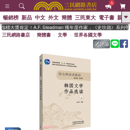
5
暢銷榜
新品
中文
外文
簡體
三民東大
電子書
親子
GO
大獎肯定！A.F. Steadman 獲年度作家，《史坎德》系列
三民網路書店
簡體書
文學
世界各國文學
、
熱搜：
東野圭吾
高希均教授回憶錄
、
、
、
The Odyssey
父親節
如果歷
評論
、
、
史是一群喵
暑期推薦
國際布克
、
、
獎 臺灣漫遊錄
方念華
台灣的李
、
、
登輝時代
數學女孩：黎曼猜想
偉大的迷走神經