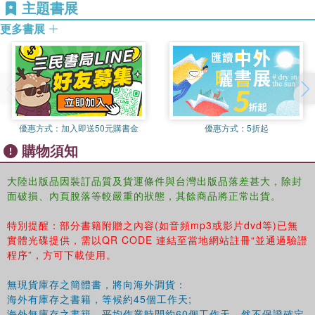
域。韓國的漢文文學是指韓國人的生活體驗由韓國人以古代漢文
主題書展
（文言文）的形式表現出來且傳承下來的文學，它形成於公元5世
更多書展
紀之前，直到19世紀末依然顯示出旺盛的生命力。從這一點來說，
“韓國的中世紀堪稱是漢文文學的時代”。
1443年，訓民正音的創制為韓國國文文學的發展與成長提供了語言
基礎。由於韓文作為記錄韓國語的文字較漢文淺顯易懂，所以文學
的讀者階層得到了擴大，文學也就有望具有更加富於民族特性的形
式和內容了。但是，訓民正音的創制並沒能直接促成國文文學的發
優惠方式：
加入即送50元購書金
優惠方式：
5折起
達，早已習慣於使用漢文的士大夫階層鄙視訓民正音並視之為諺
購物須知
文，很長一段時間都不肯使用它。從一些士林的儒生和閨中婦女用
諺文寫作信箋並翻譯和創作小說開始，韓國的國文文學才邁開了其
艱難的成長步伐。韓國的國文文學在漢文文學的夾縫中不斷壯大，
大陸出版品因裝訂品質及貨運條件與台灣出版品落差甚大，除封
面破損、內頁脫落等較嚴重的狀態，其餘商品將正常出貨。
到了17世紀以後得到長足的發展並取得了與漢文文學並肩而立的地
位。
特別提醒：部分書籍附贈之內容(如音頻mp3或影片dvd等)已無
韓國的口傳文學、漢文文學和國文文學在不斷的交互作用下成為一
實體光碟提供，需以QR CODE 連結至當地網站註冊“並通過驗證
個有機的整體，同時也由於語言和傳承方式以及社會背景的差異而
程序”，方可下載使用。
各自保留了特性。如果說口傳文學的主體是以農民為主的下層民眾
而漢文文學的主體是兩班士大夫，那麼國文文學的主體則是新興的
無現貨庫存之簡體書，將向海外調貨：
市民階層。文學主體的不同，必然導致文學內容和形式的不同。如
海外有庫存之書籍，等候約45個工作天;
果說包括漢文文學在內的韓國古代文學的成長和中國文學的影響密
海外無庫存之書籍，平均作業時間約60個工作天，然不保證確定