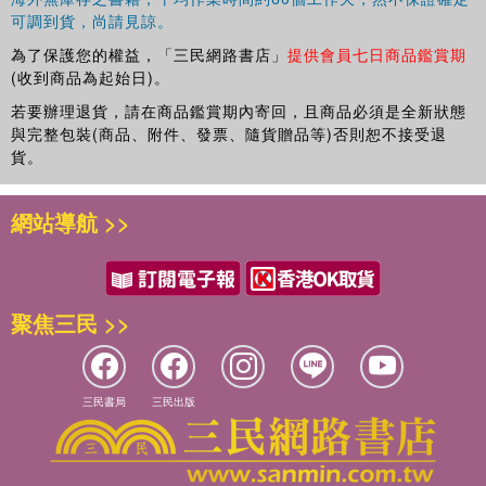
不可分，那麼韓國國文文學的成長離開對西歐文學的接受亦無從談
可調到貨，尚請見諒。
起。
為了保護您的權益，「三民網路書店」
提供會員七日商品鑑賞期
到了19世紀末20世紀初，歐洲主導的近代化進程導致漢文文學和口
(收到商品為起始日)。
傳文學喪失了其賴以生存的基礎，而國文文學則擴大到了文學的幾
若要辦理退貨，請在商品鑑賞期內寄回，且商品必須是全新狀態
乎全部領域。韓國文學從只有口傳文學的時代，經過口傳文學與漢
與完整包裝(商品、附件、發票、隨貨贈品等)否則恕不接受退
文文學共存及口傳文學、漢文文學與國文文學並存的時代，進入了
貨。
國文文學獨霸天下的時代。如果說中世紀是漢文文學的時代，那麼
自20世紀以來則可以說是國文文學的時代。但是，20世紀前半期的
韓國處在日本殖民統治之下，其文學作為民族文學的品格嚴重受
網站導航 >>
損，40年代還出現了大量用日語創作的文學作品。
在漫長的歷史歲月中，韓國語雖在語法結構上沒有發生太大的變
化，但是其常用詞彙、習慣用語和標記法隨著時代的變化發生了不
少改變。而且，縱觀從古至今的韓國文學發展，1945年民族解放以
聚焦三民 >>
後，20世紀後半期以來的韓國文學民族特色鮮明，作品在內容上更
加豐富，語言上更加鮮活，也更具有可讀性。
三民書局
三民出版