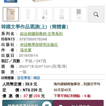
滿額折
韓國文學作品選讀(上)（簡體書）
系列名
：
綜合韓國與教程‧文學系列
ISBN13
：
9787560076348
出版社
：
外語教學與研究出版社
作者
：
張光軍
出版日
：
2018/09/14
裝訂／頁數
：
平裝／247頁
規格
：
26cm*18.3cm*1cm (高/寬/厚)
版次
：
一版
簡體書
：
語言學習
韓語
人民幣定價：39.9 元
海外經銷商無庫存，到貨日平均
定價
：NT$ 239 元
30天至45天
優惠價
：
87
折
208
元
下單可得紅利積點 ：6 點
領券後再享88折起
領