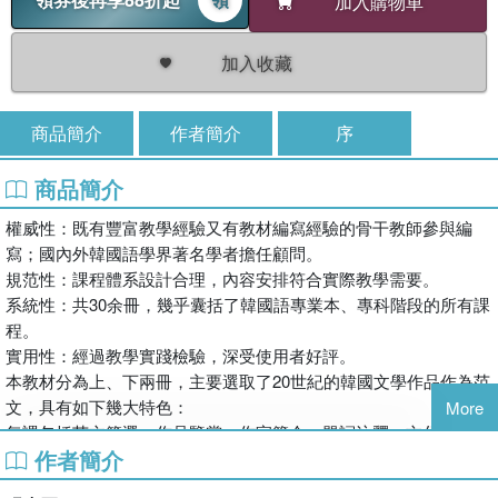
加入購物車
加入收藏
商品簡介
作者簡介
序
商品簡介
權威性：既有豐富教學經驗又有教材編寫經驗的骨干教師參與編
寫；國內外韓國語學界著名學者擔任顧問。
規范性：課程體系設計合理，內容安排符合實際教學需要。
系統性：共30余冊，幾乎囊括了韓國語專業本、專科階段的所有課
程。
實用性：經過教學實踐檢驗，深受使用者好評。
本教材分為上、下兩冊，主要選取了20世紀的韓國文學作品作為范
文，具有如下幾大特色：
More
每課包括范文節選、作品鑒賞、作家簡介、單詞注釋、文化茶座以
作者簡介
及課后練習等內容
書后附有作家作品索引、練習題參考答案和參考書目，便于學生學