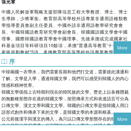
張光軍
習
插圖豐富多彩，有助于提高學生的閱讀興趣。
中國人民解放軍戰略支援部隊信息工程大學教授、博士、博士
生導師，少將軍銜。教育部高等學校外語專業非通用語種類教
學指導委員會副主任委員、中國外語非通用語教學研究會會
長、中國韓國語教育研究學會副會長、韓國國語國文學會中國
理事、國際韓國語教育學會中國理事。先後承擔或完成國家社
科基金項目等科研項目10餘項，承擔"普通高等教育'十一五'國
More
家級規劃教材"5項，承擔教育部高等學校外語專業教學指導委
員會科研項目"高等學校韓國語專業基礎階段教學大綱"。在國
序
內外公開出版專著、譯著、詞典、教材等40餘部，發表論文
中韓兩國一衣帶水，我們需要長期和他們打交道，需要彼此溝通和
100餘篇。
了解。文學是入學，通過韓國文學，我們可以感受到韓國人的內心
情感和精神世界。
韓國文學係指上古時期到現在的韓民族的文學。歷史上以各種體裁
的無數種形態存在過的韓國文學，按照傳承方式和表達語言可分為
口傳文學、漢文文學和國文文學。韓國的口傳文學是指韓國人用口
語形式創作和傳承下來的文學，是韓國文學的本源和根基。
公元前後漢字與漢文的傳入，為只以口傳文學形態存在的韓國文學
More
提供了新的發展機遇，從而開拓出漢文文學這一韓國文學的嶄新領