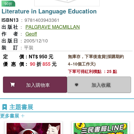
90折
Literature in Language Education
ISBN13
：
9781403943361
出版社
：
PALGRAVE MACMILLAN
作者
：
Geoff
出版日
：
2005/12/10
裝訂
：
平裝
定價
：NT$ 950 元
無庫存，下單後進貨(採購期約
優惠價
：
90
折
855
元
4~10個工作天)
下單可得紅利積點 ：25 點
加入收藏
加入購物車
主題書展
更多書展