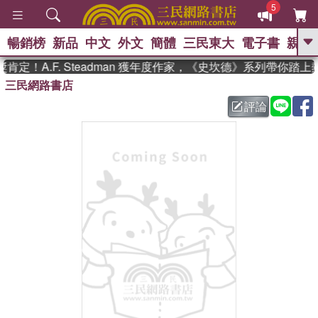
5
暢銷榜
新品
中文
外文
簡體
三民東大
電子書
親子
GO
定！A.F. Steadman 獲年度作家，《史坎德》系列帶你踏上
三民網路書店
、
熱搜：
東野圭吾
高希均教授回憶錄
、
、
、
The Odyssey
父親節
如果歷
評論
、
、
史是一群喵
暑期推薦
國際布克
、
、
獎 臺灣漫遊錄
方念華
台灣的李
、
、
登輝時代
數學女孩：黎曼猜想
偉大的迷走神經