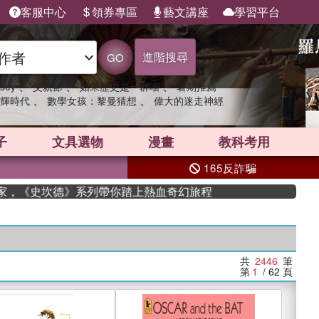
客服中心
領券專區
藝文講座
學習平台
進階搜尋
GO
、
、
、
sey
父親節
如果歷史是一群喵
暑期推薦
、
、
輝時代
數學女孩：黎曼猜想
偉大的迷走神經
子
文具選物
漫畫
教科考用
165反詐騙
《史坎德》系列帶你踏上熱血奇幻旅程
共
2446
筆
第
1
/ 62
頁