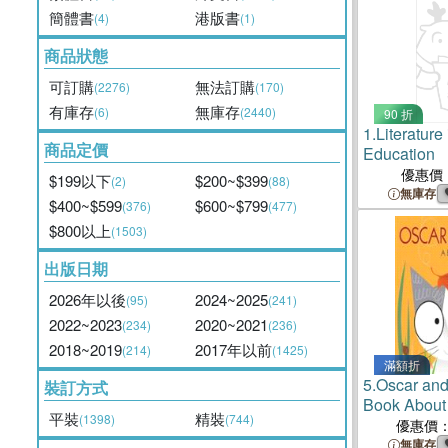
簡體書
港版書
(4)
(1)
商品狀態
可訂購
無法訂購
(2276)
(170)
有庫存
無庫存
(6)
(2440)
90 折
1.
Literatur
商品定價
Education
優惠價
$199以下
$200~$399
(2)
(88)
無庫存
$400~$599
$600~$799
(376)
(477)
$800以上
(1503)
出版日期
2026年以後
2024~2025
(95)
(241)
2022~2023
2020~2021
(234)
(236)
2018~2019
2017年以前
(214)
(1425)
滿額折
5.
Oscar and
裝訂方式
Book About
平裝
精裝
(1398)
(744)
Rolling
優惠價
無庫存