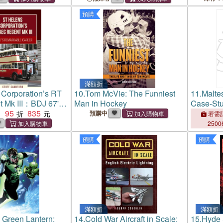
預購
滿額折
 Corporation’s RT
10.
Tom McVie: The Funniest
11.
Malte
 Mk III：BDJ 67's
Man in Hockey
Case-Stud
 Career
95
835
Ethnic C
：
預購中
若需訂
2500
預購
預購
滿額折
滿額折
 Green Lantern:
14.
Cold War Aircraft in Scale:
15.
Hyde 