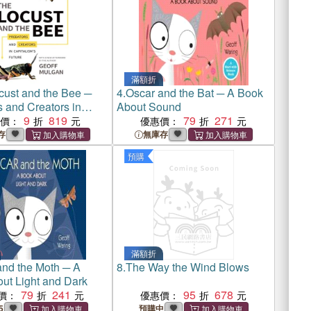
滿額折
cust and the Bee ─
4.
Oscar and the Bat ─ A Book
s and Creators in
About Sound
m's Future
9
819
79
271
惠價：
優惠價：
存
無庫存
預購
滿額折
and the Moth ─ A
8.
The Way the Wind Blows
ut Light and Dark
79
241
95
678
價：
優惠價：
5
預購中