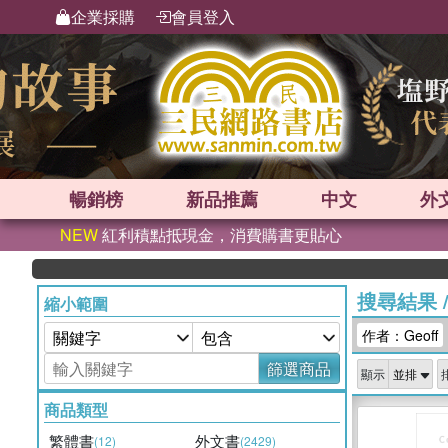
企業採購
會員登入
暢銷榜
新品
推薦
中文
外
NEW
紅利積點抵現金，消費購書更貼心
搜尋結果
縮小範圍
作者：Geoff
篩選商品
顯示
商品類型
繁體書
外文書
(12)
(2429)