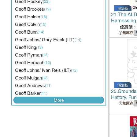
Geoff Rodkey
(22)
Geoff Brookes
滿額折
(19)
21.
The AI-
Geoff Holder
(18)
Harnessing 
Geoff Colvin
(15)
Smarter Dec
優惠價：
Geoff Bunn
(14)
無庫存
Geoff Johns/ Gary Frank (ILT)
(14)
Geoff King
(13)
Geoff Ryman
(13)
Geoff Herbach
(12)
Geoff Johns/ Ivan Reis (ILT)
(12)
Geoff Mulgan
(12)
Geoff Andrews
滿額折
(11)
25.
Grounds 
Geoff Barker
(11)
History, Fu
More
of Golf Cou
無庫存