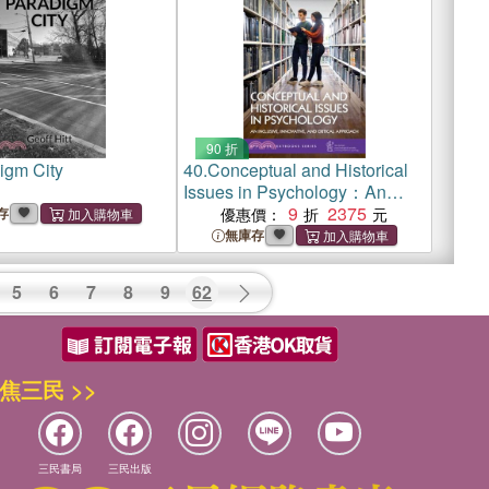
90 折
igm City
40.
Conceptual and Historical
Issues in Psychology：An
Inclusive, Innovative and
9
2375
存
優惠價：
Critical Approach
無庫存
5
6
7
8
9
62
焦三民 >>
三民書局
三民出版