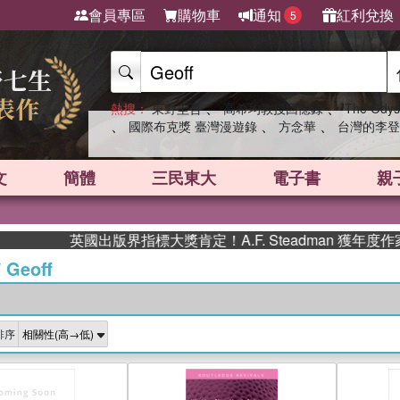
會員專區
購物車
通知
紅利兌換
5
、
、
熱搜：
東野圭吾
高希均教授回憶錄
The Odys
、
、
、
國際布克獎 臺灣漫遊錄
方念華
台灣的李登
文
簡體
三民東大
電子書
親
英國出版界指標大獎肯定！A.F. Steadman 獲年度作家，
/
Geoff
排序