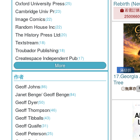
Oxford University Press
Rebirth (Ne
(25)
若需訂購
Cambridge Univ Pr
(23)
250066
Image Comics
(22)
Random House Inc
(22)
The History Press Ltd
(20)
Textstream
(18)
Troubador Publishing
(18)
Createspace Independent Pub
(17)
More
滿額折
17.
Georgia
作者
Tree
Geoff Johns
(86)
無庫存
Janet Benge/ Geoff Benge
(84)
Geoff Dyer
(50)
Geoff Thompson
(46)
Geoff Tibballs
(43)
Geoff Quaife
(31)
Geoff Peterson
(25)