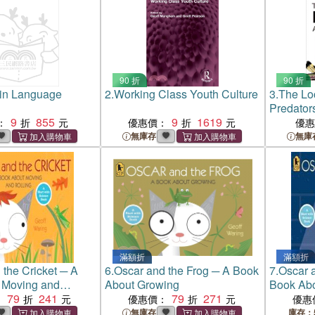
90 折
90 折
e in Language
2.
Working Class Youth Culture
3.
The Lo
Predator
9
855
9
1619
Capitalis
：
優惠價：
優
無庫存
無庫
滿額折
滿額折
 the Cricket ─ A
6.
Oscar and the Frog ─ A Book
7.
Oscar 
 Moving and
About Growing
Book Abo
79
241
79
271
：
優惠價：
優惠
無庫存
庫存：