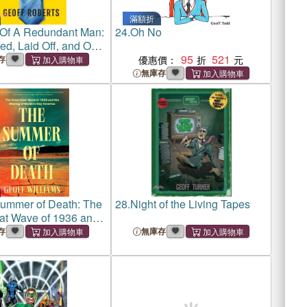
滿額折
 Of A Redundant Man:
24.
Oh No
d, Laid Off, and Out
 An Humorous Tale Of
95
521
存
優惠價：
無庫存
ummer of Death: The
28.
Night of the Living Tapes
at Wave of 1936 and
ng of Modern-Day
存
無庫存