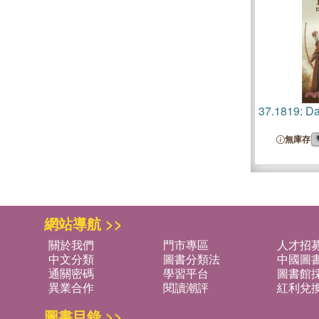
37.
1819: Da
無庫存
網站導航 >>
關於我們
門市專區
人才招
中文分類
圖書分類法
中國圖
通關密碼
學習平台
圖書館採
異業合作
閱讀潮評
紅利兌
圖書目錄 >>