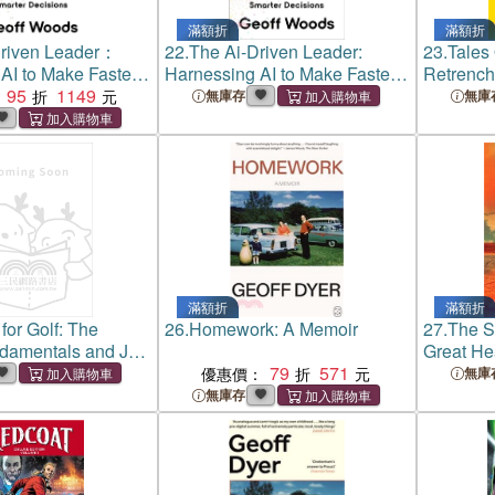
滿額折
滿額折
Driven Leader：
22.
The Ai-Driven Leader:
23.
Tales
AI to Make Faster,
Harnessing AI to Make Faster,
Retrenche
isions
95
1149
Smarter Decisions
Of Work.
無庫存
無庫
Woe.
滿額折
滿額折
for Golf: The
26.
Homework: A Memoir
27.
The S
ndamentals and Joy
Great He
rse Design
79
571
the Maki
優惠價：
無庫
America
無庫存