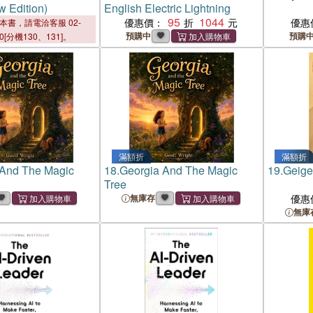
w Edition)
English Electric Lightning
95
1044
優惠價：
優惠
本書，請電洽客服 02-
預購中
預購
00[分機130、131]。
滿額折
滿額折
 And The Magic
18.
Georgia And The Magic
19.
Geige
Tree
無庫存
優惠
無庫