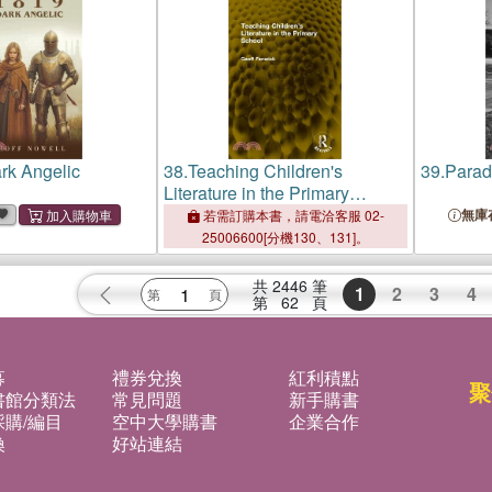
rk Angelic
38.
Teaching Children's
39.
Parad
Literature in the Primary
School
無庫
若需訂購本書，請電洽客服 02-
25006600[分機130、131]。
共
2446
筆
1
2
3
4
第
62
頁
募
禮券兌換
紅利積點
聚
書館分類法
常見問題
新手購書
購/編目
空中大學購書
企業合作
換
好站連結