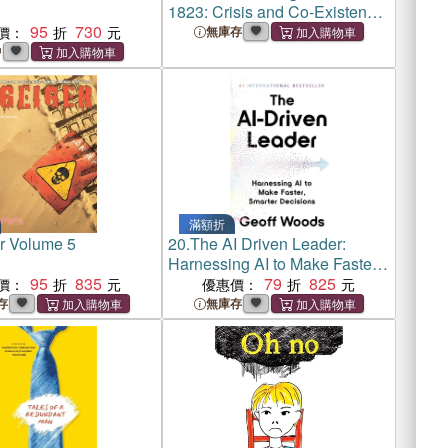
1823: Crisis and Co-Existence
95
730
in New Caledonia
價：
無庫存
中
滿額折
r Volume 5
20.
The AI Driven Leader:
Harnessing AI to Make Faster,
95
835
Smarter Decisions
79
825
價：
優惠價：
存
無庫存