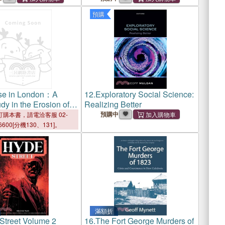
預購
se in London：A
12.
Exploratory Social Science:
y in the Erosion of
Realizing Better
onsciousness
預購中
購本書，請電洽客服 02-
6600[分機130、131]。
滿額折
Street Volume 2
16.
The Fort George Murders of