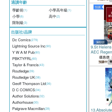
適讀年齡
預購
學齡前
小學高年級
(1)
(1)
小學
高中
(6)
(2)
限制級
(3)
出版社/品牌
Dc Comics
(279)
滿額折
Lightning Source Inc
(90)
9.
St Helens
AEC Regent
Y W A M Pub
(80)
Remarkable
優惠價
PBKTYFRL
(60)
預購中
Taylor & Francis
(43)
Routledge
(39)
Routledge UK
(38)
Geoff Thompson Ltd
(36)
D C COMICS
(34)
Author Solutions
(32)
Authorhouse
(30)
Palgrave Macmillan
(28)
13.
Absolute