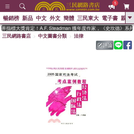
5
暢銷榜
新品
中文
外文
簡體
三民東大
電子書
親子
GO
指標大獎肯定！A.F. Steadman 獲年度作家，《史坎德》系
三民網路書店
中文圖書分類
法律
、
熱搜：
東野圭吾
高希均教授回憶錄
、
、
、
The Odyssey
父親節
如果歷
評論
、
、
史是一群喵
暑期推薦
國際布克
、
、
獎 臺灣漫遊錄
方念華
台灣的李
、
、
登輝時代
數學女孩：黎曼猜想
偉大的迷走神經