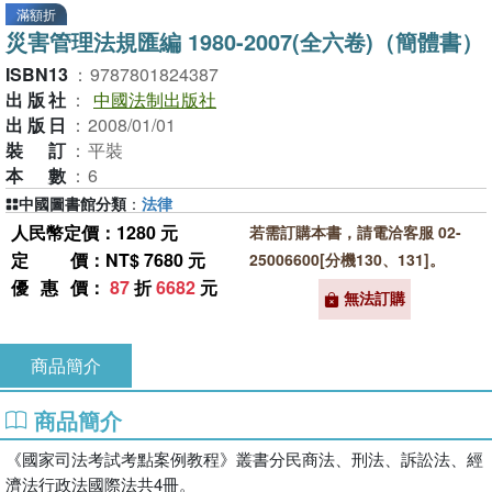
滿額折
災害管理法規匯編 1980-2007(全六卷)（簡體書）
ISBN13
：
9787801824387
出版社
：
中國法制出版社
出版日
：
2008/01/01
裝訂
：
平裝
本數
：
6
中國圖書館分類
：
法律
人民幣定價：1280 元
若需訂購本書，請電洽客服 02-
定價
：NT$ 7680 元
25006600[分機130、131]。
優惠價
：
87
折
6682
元
無法訂購
商品簡介
商品簡介
《國家司法考試考點案例教程》叢書分民商法、刑法、訴訟法、經
濟法行政法國際法共4冊。