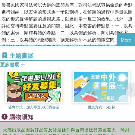
叢書以國家司法考試大綱的章節為序，對司法考試容易命題的考點
進行歸納．以案例的形式逐一予以剖析，在解題的過程中盡量以圖
表的形式提供解題的邏輯思路，以達到舉一反三的效果。此外，還
詳細交待考點需要注意的問題。因此，本套書的特點是：一，以具
體的案例，闡釋具體的考點；二，以具體的解析，闡明具體的案
例；三，以具體的相關知識，擴充解析所不及的知識空間；四，以
More
具體的知識塊，引串成有機而完整的司法考試知識體系。參與本套
教程編寫的人員，都是對司法考試作長期研究并多年或多次參與司
主題書展
法考試輔導的各專業法學博士，分別來自中國人民大學、中國政法
更多書展
大學、北京大學，對本專業知識的多年精研，保證了本套教程的專
業精確性；對司法考試輔導的豐富參與，保證了本套教程對司法考
試的貼近性。
優惠方式：
加入即送50元購書金
優惠方式：
5折起
購物須知
大陸出版品因裝訂品質及貨運條件與台灣出版品落差甚大，除封