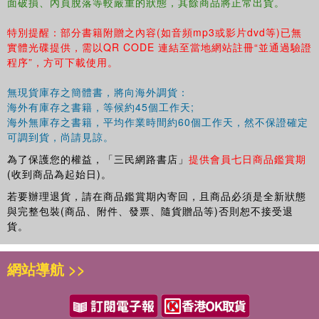
面破損、內頁脫落等較嚴重的狀態，其餘商品將正常出貨。
特別提醒：部分書籍附贈之內容(如音頻mp3或影片dvd等)已無
實體光碟提供，需以QR CODE 連結至當地網站註冊“並通過驗證
程序”，方可下載使用。
無現貨庫存之簡體書，將向海外調貨：
海外有庫存之書籍，等候約45個工作天;
海外無庫存之書籍，平均作業時間約60個工作天，然不保證確定
可調到貨，尚請見諒。
為了保護您的權益，「三民網路書店」
提供會員七日商品鑑賞期
(收到商品為起始日)。
若要辦理退貨，請在商品鑑賞期內寄回，且商品必須是全新狀態
與完整包裝(商品、附件、發票、隨貨贈品等)否則恕不接受退
貨。
網站導航 >>