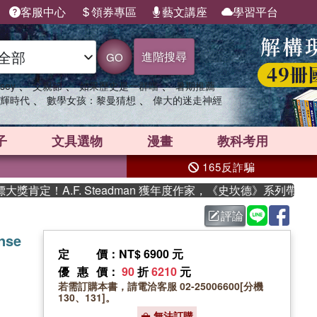
客服中心
領券專區
藝文講座
學習平台
進階搜尋
GO
、
、
、
sey
父親節
如果歷史是一群喵
暑期推薦
、
、
輝時代
數學女孩：黎曼猜想
偉大的迷走神經
子
文具選物
漫畫
教科考用
165反詐騙
定！A.F. Steadman 獲年度作家，《史坎德》系列帶你踏上
評論
nse
定價
：NT$ 6900 元
優惠價
：
90
折
6210
元
若需訂購本書，請電洽客服 02-25006600[分機
130、131]。
無法訂購