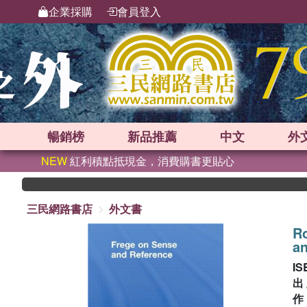
企業採購
會員登入
暢銷榜
新品
推薦
中文
外
NEW
紅利積點抵現金，消費購書更貼心
三民網路書店
外文書
Ro
a
IS
出