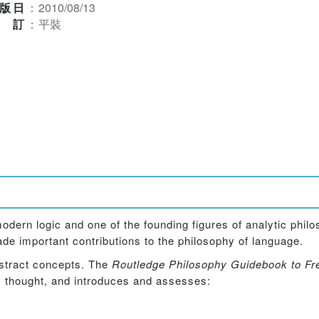
版日
：
2010/08/13
裝訂
：
平裝
odern logic and one of the founding figures of analytic phil
e important contributions to the philosophy of language.
abstract concepts. The
Routledge Philosophy Guidebook to F
's thought, and introduces and assesses: