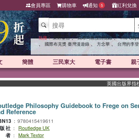
會員專區
購物車
通知
紅利兌換
5
、
、
熱搜：
東野圭吾
高希均教授回憶錄
The Odys
、
、
、
國際布克獎 臺灣漫遊錄
方念華
台灣的李登
文
簡體
三民東大
電子書
親
英國出版界指標大獎肯
utledge Philosophy Guidebook to Frege on Se
nd Reference
BN13
：
9780415419611
版社
：
Routledge UK
作者
：
Mark Textor