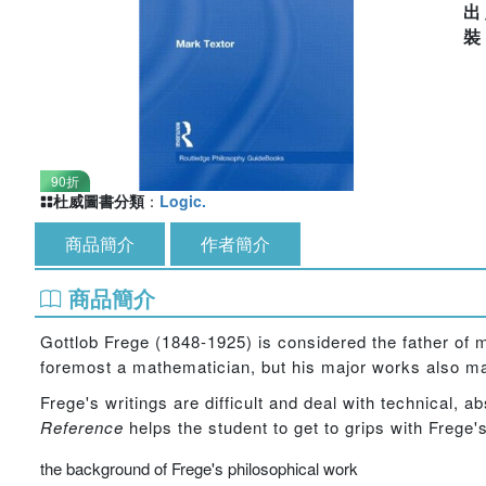
出
90折
杜威圖書分類
：
Logic.
商品簡介
作者簡介
商品簡介
Gottlob Frege (1848-1925) is considered the father of m
foremost a mathematician, but his major works also mad
Frege's writings are difficult and deal with technical, 
Reference
helps the student to get to grips with Frege
the background of Frege's philosophical work