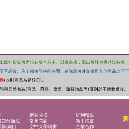
出版社所提供之現有版本為主。部份書籍，因出版社供應狀況特殊
下單調貨。為了縮短等待的時間，建議您將外文書與其他商品分開下
期
(收到商品為起始日)。
態與完整包裝(商品、附件、發票、隨貨贈品等)否則恕不接受退貨。
募
禮券兌換
紅利積點
聚
書館分類法
常見問題
新手購書
購/編目
空中大學購書
企業合作