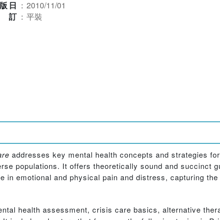
版日
：
2010/11/01
裝訂
：
平裝
are
addresses key mental health concepts and strategies fo
erse populations. It offers theoretically sound and succinct g
le in emotional and physical pain and distress, capturing the
ntal health assessment, crisis care basics, alternative ther