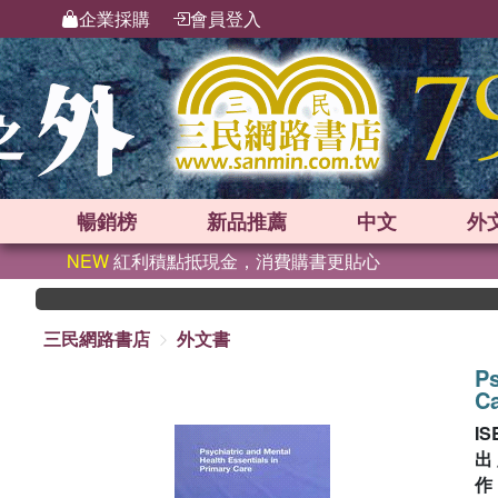
企業採購
會員登入
暢銷榜
新品
推薦
中文
外
NEW
紅利積點抵現金，消費購書更貼心
三民網路書店
外文書
Ps
C
IS
出