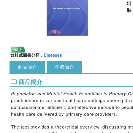
出
90折
杜威圖書分類
：
Diseases
商品簡介
作者簡介
商品簡介
Psychiatric and Mental Health Essentials in Primary C
practitioners in various healthcare settings serving div
compassionate, efficient, and effective service to peop
health care delivered by primary care providers.
The text provides a theoretical overview, discussing me