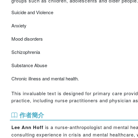
groups such as children, adolescents and older people. 
Suicide and Violence
Anxiety
Mood disorders
Schizophrenia
Substance Abuse
Chronic illness and mental health.
This invaluable text is designed for primary care provi
practice, including nurse practitioners and physician as
作者簡介
Lee Ann Hoff
is a nurse-anthropologist and mental hea
consulting experience in crisis and mental healthcare, 