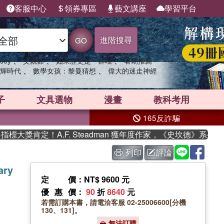
客服中心
領券專區
藝文講座
學習平台
進階搜尋
GO
、
、
、
sey
父親節
如果歷史是一群喵
暑期推薦
、
、
輝時代
數學女孩：黎曼猜想
偉大的迷走神經
子
文具選物
漫畫
教科考用
165反詐騙
獎肯定！A.F. Steadman 獲年度作家，《史坎德》系列帶你
列印
評論
ary
定價
：NT$ 9600 元
優惠價
：
90
折
8640
元
若需訂購本書，請電洽客服 02-25006600[分機
130、131]。
無法訂購