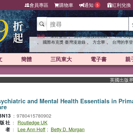
會員專區
購物車
通知
紅利兌換
5
、
、
熱搜：
東野圭吾
高希均教授回憶錄
The Odys
、
、
、
國際布克獎 臺灣漫遊錄
方念華
台灣的李登
文
簡體
三民東大
電子書
親
英國出版界指標大
ychiatric and Mental Health Essentials in Prim
are
BN13
：
9780415780902
版社
：
Routledge UK
作者
：
Lee Ann Hoff
;
Betty D. Morgan