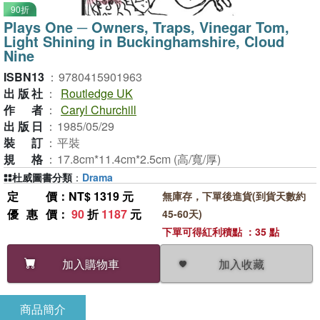
90折
Plays One ─ Owners, Traps, Vinegar Tom,
Light Shining in Buckinghamshire, Cloud
Nine
ISBN13
：
9780415901963
出版社
：
Routledge UK
作者
：
Caryl Churchill
出版日
：
1985/05/29
裝訂
：
平裝
規格
：
17.8cm*11.4cm*2.5cm (高/寬/厚)
杜威圖書分類
：
Drama
定價
：NT$ 1319 元
無庫存，下單後進貨(到貨天數約
優惠價
：
90
折
1187
元
45-60天)
下單可得紅利積點 ：35 點
加入收藏
加入購物車
商品簡介