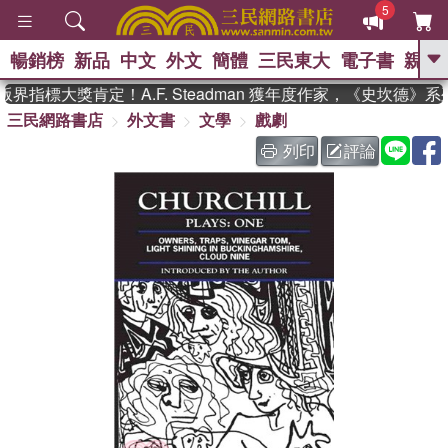
5
暢銷榜
新品
中文
外文
簡體
三民東大
電子書
親子
GO
界指標大獎肯定！A.F. Steadman 獲年度作家，《史坎德》
三民網路書店
外文書
文學
戲劇
、
、
熱搜：
東野圭吾
The Odyssey
、
、
父親節
如果歷史是一群喵
暑期
列印
評論
、
、
推薦
國際布克獎 臺灣漫遊錄
方
、
、
念華
台灣的李登輝時代
數學女
、
孩：黎曼猜想
偉大的迷走神經