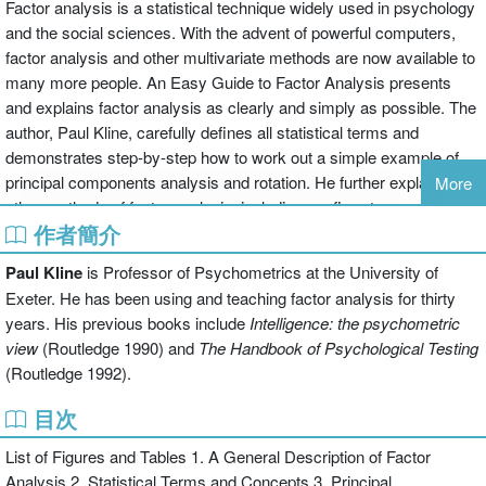
Factor analysis is a statistical technique widely used in psychology
and the social sciences. With the advent of powerful computers,
factor analysis and other multivariate methods are now available to
many more people. An Easy Guide to Factor Analysis presents
and explains factor analysis as clearly and simply as possible. The
author, Paul Kline, carefully defines all statistical terms and
demonstrates step-by-step how to work out a simple example of
principal components analysis and rotation. He further explains
More
other methods of factor analysis, including confirmatory and path
作者簡介
analysis, and concludes with a discussion of the use of the
technique with various examples.An Easy Guide to Factor Analysis
Paul Kline
is Professor of Psychometrics at the University of
is the clearest, most comprehensible introduction to factor analysis
Exeter. He has been using and teaching factor analysis for thirty
for students. All those who need to use statistics in psychology and
years. His previous books include
Intelligence: the psychometric
the social sciences will find it invaluable. Paul Kline is Professor of
view
(Routledge 1990) and
The Handbook of Psychological Testing
Psychometrics at the University of Exeter. He has been using and
(Routledge 1992).
teaching factor analysis for thirty years. His previous books include
Intelligence: the psychometric view (Routledge 1990) and The
目次
Handbook of Psychological Testing (Routledge 1992).
List of Figures and Tables 1. A General Description of Factor
Analysis 2. Statistical Terms and Concepts 3. Principal