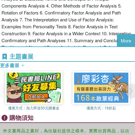
Components Analysis 4. Other Methods of Factor Analysis 5.
Rotation of Factors 6. Confirmatory Factor Analysis and Path
Analysis 7. The Interpretation and Use of Factor Analysis:
Examples from Personality Tests 8. Factor Analysis in Test
Construction 9. Factor Analysis in a Wider Context 10. Interpreting
Confirmatory and Path Analyses 11. Summary and Conclusions:
More
The Use and Abuse of Factor Analysis in Research References
Index
主題書展
更多書展
優惠方式：
加入即送50元購書金
優惠方式：
19折起
購物須知
外文書商品之書封，為出版社提供之樣本。實際出貨商品，以出