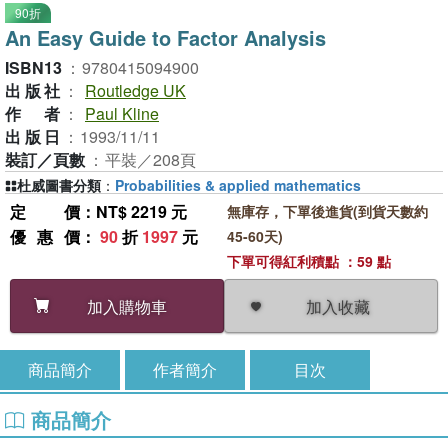
90折
An Easy Guide to Factor Analysis
ISBN13
：
9780415094900
出版社
：
Routledge UK
作者
：
Paul Kline
出版日
：
1993/11/11
裝訂／頁數
：
平裝／208頁
杜威圖書分類
：
Probabilities & applied mathematics
定價
：NT$ 2219 元
無庫存，下單後進貨(到貨天數約
優惠價
：
90
折
1997
元
45-60天)
下單可得紅利積點 ：59 點
加入收藏
加入購物車
商品簡介
作者簡介
目次
商品簡介