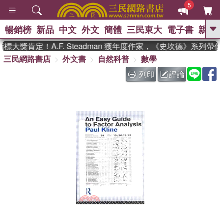
5
暢銷榜
新品
中文
外文
簡體
三民東大
電子書
親子
GO
大獎肯定！A.F. Steadman 獲年度作家，《史坎德》系列帶
三民網路書店
外文書
自然科普
數學
、
熱搜：
東野圭吾
高希均教授回憶錄
、
、
、
The Odyssey
父親節
如果歷
列印
評論
、
、
史是一群喵
暑期推薦
國際布克
、
、
獎 臺灣漫遊錄
方念華
台灣的李
、
、
登輝時代
數學女孩：黎曼猜想
偉大的迷走神經