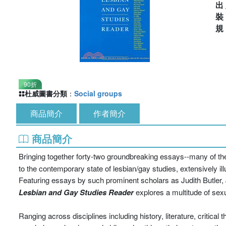
出
90折
杜威圖書分類
：
Social groups
商品簡介
作者簡介
商品簡介
Bringing together forty-two groundbreaking essays--many of th
to the contemporary state of lesbian/gay studies, extensively ill
Featuring essays by such prominent scholars as Judith Butle
Lesbian and Gay Studies Reader
explores a multitude of sexu
Ranging across disciplines including history, literature, critical