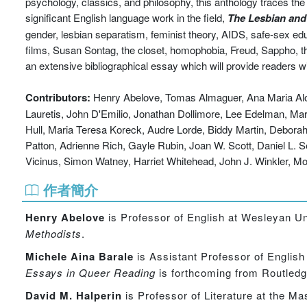
psychology, classics, and philosophy, this anthology traces the
significant English language work in the field,
The Lesbian and
gender, lesbian separatism, feminist theory, AIDS, safe-sex edu
films, Susan Sontag, the closet, homophobia, Freud, Sappho, t
an extensive bibliographical essay which will provide readers wi
Contributors:
Henry Abelove, Tomas Almaguer, Ana Maria Alon
Lauretis, John D'Emilio, Jonathan Dollimore, Lee Edelman, Marily
Hull, Maria Teresa Koreck, Audre Lorde, Biddy Martin, Debora
Patton, Adrienne Rich, Gayle Rubin, Joan W. Scott, Daniel L.
Vicinus, Simon Watney, Harriet Whitehead, John J. Winkler, M
作者簡介
Henry Abelove
is Professor of English at Wesleyan Uni
Methodists
.
Michele Aina Barale
is Assistant Professor of Engli
Essays in Queer Reading
is forthcoming from Routledg
David M. Halperin
is Professor of Literature at the Ma