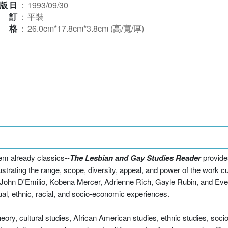
版日
：
1993/09/30
裝訂
：
平裝
規格
：
26.0cm*17.8cm*3.8cm (高/寬/厚)
em already classics--
The Lesbian and Gay Studies Reader
provide
ustrating the range, scope, diversity, appeal, and power of the work cur
r, John D'Emilio, Kobena Mercer, Adrienne Rich, Gayle Rubin, and E
al, ethnic, racial, and socio-economic experiences.
 theory, cultural studies, African American studies, ethnic studies, soci