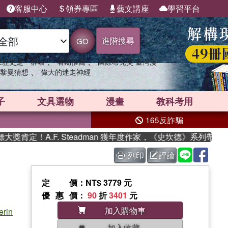
客服中心
領券專區
藝文講座
學習平台
進階搜尋
GO
、
、
果歷史是一群喵
暑期推薦
國際布克獎 臺灣漫
、
黎曼猜想
偉大的迷走神經
子
文具選物
漫畫
教科考用
165反詐騙
定！A.F. Steadman 獲年度作家，《史坎德》系列帶你踏上
列印
評論
定價
：NT$ 3779 元
優惠價
：
90
折
3401
元
加入購物車
erin
加入收藏