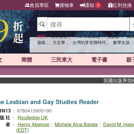
會員專區
購物車
通知
紅利兌換
5
、
、
、
熱搜：
東野圭吾
The Odyssey
父親節
如
、
、
、
遊錄
方念華
台灣的李登輝時代
數學女孩：
文
簡體
三民東大
電子書
親
英國出版界指標大獎肯
e Lesbian and Gay Studies Reader
BN13
：
9780415905190
版社
：
Routledge UK
作者
：
Henry Abelove
;
Michele Aina Barale
;
David M. Halp
(EDT)