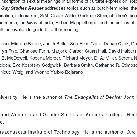
 inscription of sexual meanings in all forms of cultural expression. R
 Gay Studies
Reader
addresses topics such as butch-fem roles, the 
cation, colonialism, S/M, Oscar Wilde, Gertrude Stein, children's boo
he media, the
hijras
of India, Robert Mapplethorpe, and the politics of r
th an invaluable guide to further reading.
so, Michele Barale, Judith Butler, Sue-Ellen Case, Danae Clark, D
n Frye, Charlotte Furth, Marjorie Garber, Stuart Hall, David Halperin, 
h E. McDowell, Kobena Mercer, Richard Meyer, D. A. Miller, Serena 
 Selden, Eve Kosofsky Sedgwick, Barbara Smith, Catharine R. Stimps
onique Wittig, and Yvonne Yarbro-Bejarano
versity. He is the author of
The Evangelist of Desire: John
sh and Women's and Gender Studies at Amherst College. Her
e.
ssachusetts Institute of Technology. He is the author of
One 