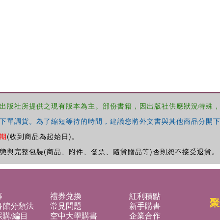
出版社所提供之現有版本為主。部份書籍，因出版社供應狀況特殊
下單調貨。為了縮短等待的時間，建議您將外文書與其他商品分開下
期
(收到商品為起始日)。
態與完整包裝(商品、附件、發票、隨貨贈品等)否則恕不接受退貨。
募
禮券兌換
紅利積點
聚
書館分類法
常見問題
新手購書
購/編目
空中大學購書
企業合作