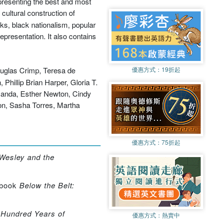
epresenting the best and most
cultural construction of
ks, black nationalism, popular
epresentation. It also contains
ouglas Crimp, Teresa de
優惠方式：
19折起
Phillip Brian Harper, Gloria T.
Nanda, Esther Newton, Cindy
on, Sasha Torres, Martha
優惠方式：
75折起
 Wesley and the
 book
Below the Belt:
Hundred Years of
優惠方式：
熱賣中