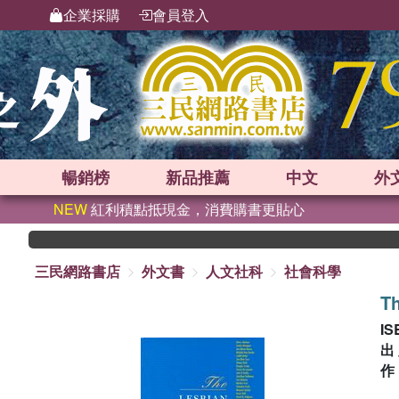
企業採購
會員登入
暢銷榜
新品
推薦
中文
外
NEW
紅利積點抵現金，消費購書更貼心
三民網路書店
外文書
人文社科
社會科學
Th
IS
出