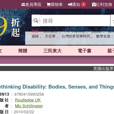
會員專區
購物車
通知
紅利兌換
5
、
、
、
熱搜：
東野圭吾
The Odyssey
父親節
如
、
、
、
遊錄
方念華
台灣的李登輝時代
數學女孩：
文
簡體
三民東大
電子書
親
英國出版界指標
thinking Disability: Bodies, Senses, and Thing
BN13
：
9780415993258
版社
：
Routledge UK
作者
：
Mic Schillmeier
版日
：
2010/02/22