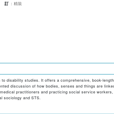
裝訂
：
精裝
n to disability studies. It offers a comprehensive, book-lengt
nted discussion of how bodies, senses and things are linked
edical practitioners and practicing social service workers, t
cal sociology and STS.