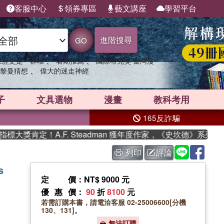
客服中心
領券專區
藝文講座
學習平台
進階搜尋
GO
、
、
果歷史是一群喵
暑期推薦
國際布克獎 臺灣漫
、
黎曼猜想
偉大的迷走神經
子
文具選物
漫畫
教科考用
165反詐騙
大獎肯定！A.F. Steadman 獲年度作家，《史坎德》系列帶
列印
評論
s
定價
：NT$ 9000 元
優惠價
：
90
折
8100
元
若需訂購本書，請電洽客服 02-25006600[分機
130、131]。
無法訂購