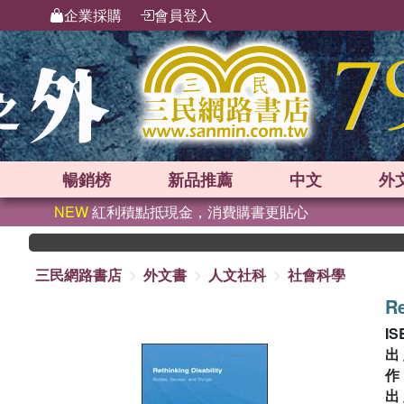
企業採購
會員登入
暢銷榜
新品
推薦
中文
外
NEW
紅利積點抵現金，消費購書更貼心
三民網路書店
外文書
人文社科
社會科學
Re
IS
出
出