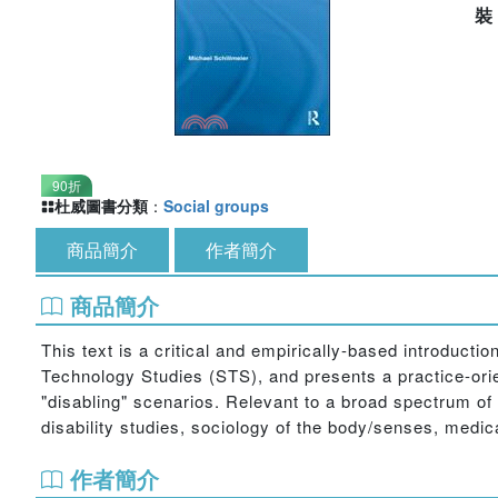
90折
杜威圖書分類
：
Social groups
商品簡介
作者簡介
商品簡介
This text is a critical and empirically-based introductio
Technology Studies (STS), and presents a practice-orie
"disabling" scenarios. Relevant to a broad spectrum of m
disability studies, sociology of the body/senses, medi
作者簡介