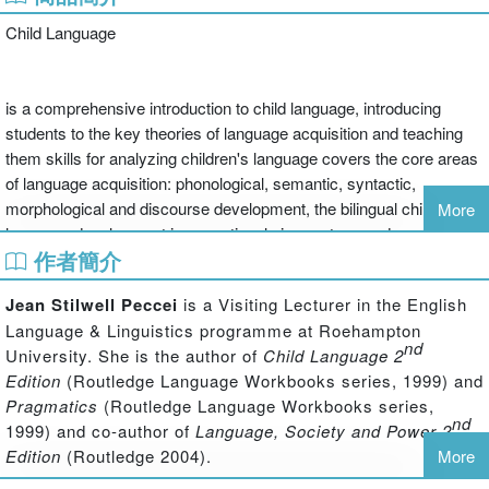
Child Language
is a comprehensive introduction to child language, introducing
students to the key theories of language acquisition and teaching
them skills for analyzing children's language covers the core areas
of language acquisition: phonological, semantic, syntactic,
morphological and discourse development, the bilingual child and
More
language development in exceptional circumstances draws on a
作者簡介
range of real texts and data provides classic readings by the key
names in the discipline: J. Becker, Roger Brown, R. Ely, Jean
Jean Stilwell Peccei
is a Visiting Lecturer in the English
Berko-Gleason, J.N. Jorgenson, D. Messer, S. Pinker, and N.
Language & Linguistics programme at Roehampton
Smith.
nd
University. She is the author of
Child Language 2
Edition
(Routledge Language Workbooks series, 1999) and
Pragmatics
(Routledge Language Workbooks series,
nd
1999) and co-author of
Language, Society and Power 2
Edition
(Routledge 2004).
More