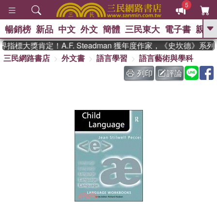
5
暢銷榜
新品
中文
外文
簡體
三民東大
電子書
親子
GO
指標大獎肯定！A.F. Steadman 獲年度作家，《史坎德》系
三民網路書店
外文書
語言學習
語言藝術與學科
、
、
熱搜：
東野圭吾
The Odyssey
、
、
父親節
如果歷史是一群喵
暑期
列印
評論
、
、
推薦
國際布克獎 臺灣漫遊錄
方
、
、
念華
台灣的李登輝時代
數學女
、
孩：黎曼猜想
偉大的迷走神經