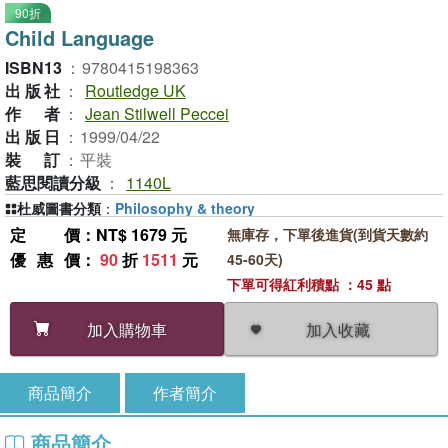
90折
Child Language
ISBN13
：
9780415198363
出版社
：
Routledge UK
作者
：
Jean Stilwell Peccei
出版日
：
1999/04/22
裝訂
：
平裝
藍思閱讀分級
：
1140L
杜威圖書分類
：
Philosophy & theory
定價
：NT$ 1679 元
無庫存，下單後進貨(到貨天數約
優惠價
：
90
折
1511
元
45-60天)
下單可得紅利積點 ：45 點
加入收藏
加入購物車
商品簡介
作者簡介
商品簡介