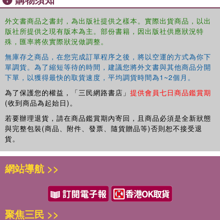
Offering a refreshing and positive view,
A Passion for
Teaching
is a contribution to understanding and improving
外文書商品之書封，為出版社提供之樣本。實際出貨商品，以出
the teaching profession and brings new insights to the
版社所提供之現有版本為主。部份書籍，因出版社供應狀況特
work and lives of teachers. It is written for all teachers,
殊，匯率將依實際狀況做調整。
teacher educators and student teachers who have a
無庫存之商品，在您完成訂單程序之後，將以空運的方式為你下
passion for education, who love learners, the learning life
單調貨。為了縮短等待的時間，建議您將外文書與其他商品分開
and the teaching life.
下單，以獲得最快的取貨速度，平均調貨時間為1~2個月。
為了保護您的權益，「三民網路書店」
提供會員七日商品鑑賞期
(收到商品為起始日)。
若要辦理退貨，請在商品鑑賞期內寄回，且商品必須是全新狀態
與完整包裝(商品、附件、發票、隨貨贈品等)否則恕不接受退
貨。
網站導航 >>
聚焦三民 >>