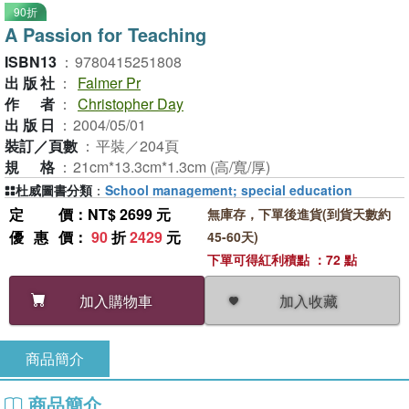
90折
A Passion for Teaching
ISBN13
：
9780415251808
出版社
：
Falmer Pr
作者
：
Christopher Day
出版日
：
2004/05/01
裝訂／頁數
：
平裝／204頁
規格
：
21cm*13.3cm*1.3cm (高/寬/厚)
杜威圖書分類
：
School management; special education
定價
：NT$ 2699 元
無庫存，下單後進貨(到貨天數約
優惠價
：
90
折
2429
元
45-60天)
下單可得紅利積點 ：72 點
加入收藏
加入購物車
商品簡介
商品簡介