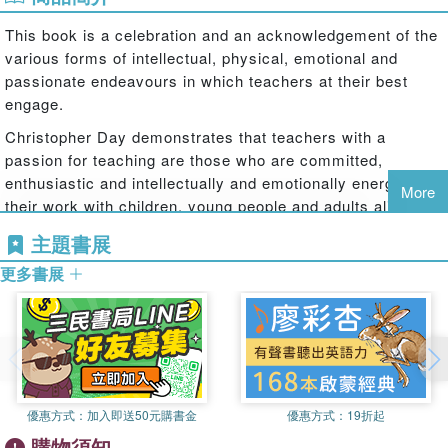
This book is a celebration and an acknowledgement of the
various forms of intellectual, physical, emotional and
passionate endeavours in which teachers at their best
engage.
Christopher Day demonstrates that teachers with a
passion for teaching are those who are committed,
enthusiastic and intellectually and emotionally energetic in
More
their work with children, young people and adults alike.
Having this passion for helping pupils to learn has recently
主題書展
been identified as one of the four leadership
更多書展
characteristics mentioned in the HayMcBer Report on
effective teachers.
Day recognises that passionate teachers are aware of the
challenge of the broader social contexts in which they
teach, have a clear sense of identity and believe they can
make a difference to the learning and achievement of all
優惠方式：
加入即送50元購書金
優惠方式：
19折起
their pupils.
購物須知