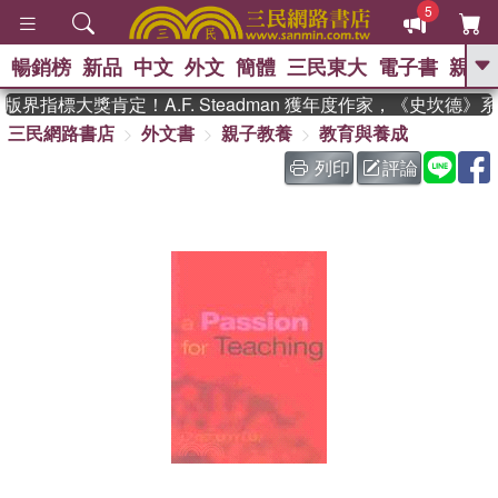
5
暢銷榜
新品
中文
外文
簡體
三民東大
電子書
親子
GO
界指標大獎肯定！A.F. Steadman 獲年度作家，《史坎德》
三民網路書店
外文書
親子教養
教育與養成
、
、
熱搜：
東野圭吾
The Odyssey
、
、
父親節
如果歷史是一群喵
暑期
列印
評論
、
、
推薦
國際布克獎 臺灣漫遊錄
方
、
、
念華
台灣的李登輝時代
數學女
、
孩：黎曼猜想
偉大的迷走神經