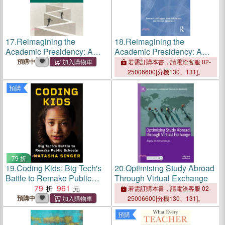
17.
Reimagining the
18.
Reimagining the
Academic Presidency: A
Academic Presidency: A
Leadership Guide Amidst
Leadership Guide Amidst
預購中
若需訂購本書，請電洽客服 02-
Uncertainty and Upheaval
Uncertainty and Upheaval
25006600[分機130、131]。
預購
79 折
19.
Coding Kids: Big Tech's
20.
Optimising Study Abroad
Battle to Remake Public
Through Virtual Exchange
Schools
79
961
若需訂購本書，請電洽客服 02-
預購中
25006600[分機130、131]。
預購