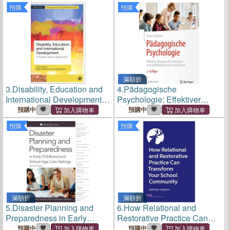
預購
預購
滿額折
3.
Disability, Education and
4.
Pädagogische
International Development:
Psychologie: Effektiver
A Social Justice Approach
Umgang Mit Störungen Und
預購中
預購中
Auffälligkeiten Im
預購
預購
Schulkontext
滿額折
滿額折
5.
Disaster Planning and
6.
How Relational and
Preparedness in Early
Restorative Practice Can
Childhood and School-Age
Transform Your School
預購中
預購中