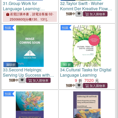
31.
Group Work for
32.
Taylor Swift - Woher
Language Learning:
Kommt Der Kreative Flow?:
Harnessing the Power of
Grundlagen Alltäglicher Und
預購中
若需訂購本書，請電洽客服 02-
Group Dynamics
Außergewöhnlicher
25006600[分機130、131]。
Kreativität
預購
預購
滿額折
90 折
33.
Second Helpings:
34.
Cultural Tasks for Digital
Serving Up Success with
Language Learning
Tier 2 Interventions (Proven
9
7020
預購中
Tier 2 Strategies to Ensure
預購中
Every Student Thrives)
預購