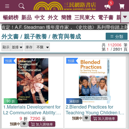
5
暢銷榜
新品
中文
外文
簡體
三民東大
電子書
親子
GO
.F. Steadman 獲年度作家，《史坎德》系列帶你踏上熱血奇
外文書
/
親子教養
/
教育與養成
、
熱搜：
東野圭吾
高希均教授回憶錄
分類
、
、
、
The Odyssey
父親節
如果歷
共
112006
筆
、
、
顯示
庫存
史是一群喵
暑期推薦
國際布克
第
1
/ 2801
頁
、
、
獎 臺灣漫遊錄
方念華
台灣的李
、
、
登輝時代
數學女孩：黎曼猜想
預購
預購
偉大的迷走神經
90 折
滿額折
1.
Materials Development for
2.
Blended Practices for
L2 Communicative Ability:
Teaching Young Children in
Theory and Practice
9
7290
Inclusive Settings
預購中
預購中