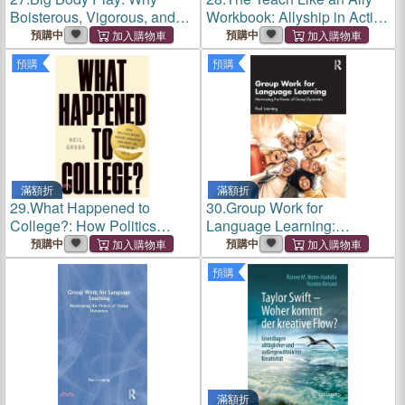
Boisterous, Vigorous, and
Workbook: Allyship in Action
Very Physical Play Is
for Educators and School
預購中
預購中
Essential to Children's
Communities
預購
預購
Development and Learning
滿額折
滿額折
29.
What Happened to
30.
Group Work for
College?: How Politics
Language Learning:
Broke Higher Education and
Harnessing the Power of
預購中
預購中
What We Can Do to Fix It
Group Dynamics
預購
滿額折