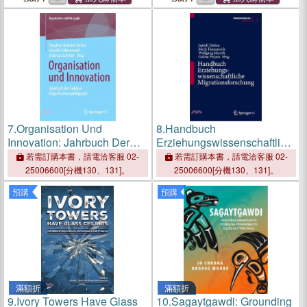
Settings, Revised Edition
Community
7.
Organisation Und
8.
Handbuch
Innovation: Jahrbuch Der
Erziehungswissenschaftlich
Sektion
e Migrationsforschung
若需訂購本書，請電洽客服 02-
若需訂購本書，請電洽客服 02-
Organisationspädagogik
25006600[分機130、131]。
25006600[分機130、131]。
預購
預購
滿額折
滿額折
9.
Ivory Towers Have Glass
10.
Sag̱aytg̱awdi: Grounding