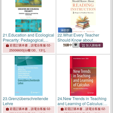
滿額折
21.
Education and Ecological
22.
What Every Teacher
Precarity: Pedagogical,
Should Know about
Curricular, and Conceptual
Reading Instruction: Five
預購中
若需訂購本書，請電洽客服 02-
Provocations
Steps to Student Success
25006600[分機130、131]。
(Create Stronger Readers
with Effective Literacy
Instruction.)
23.
Grenzüberschreitende
24.
New Trends in Teaching
Lehre
and Learning of Calculus:
Innovative Teaching
若需訂購本書，請電洽客服 02-
若需訂購本書，請電洽客服 02-