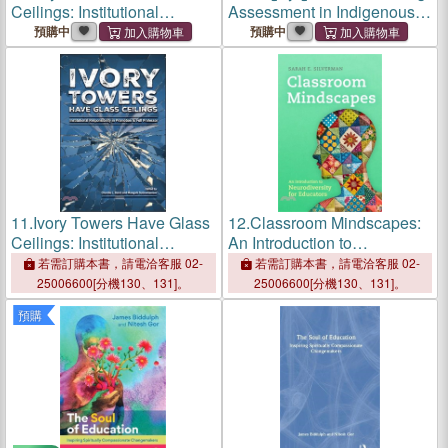
Ceilings: Institutional
Assessment in Indigenous
Responsibility in Promotion
Knowledges for Equity and
預購中
預購中
to Full Professor
Well-Being
11.
Ivory Towers Have Glass
12.
Classroom Mindscapes:
Ceilings: Institutional
An Introduction to
Responsibility in Promotion
Neurodiversity for Educators
若需訂購本書，請電洽客服 02-
若需訂購本書，請電洽客服 02-
to Full Professor
Volume 10
25006600[分機130、131]。
25006600[分機130、131]。
預購