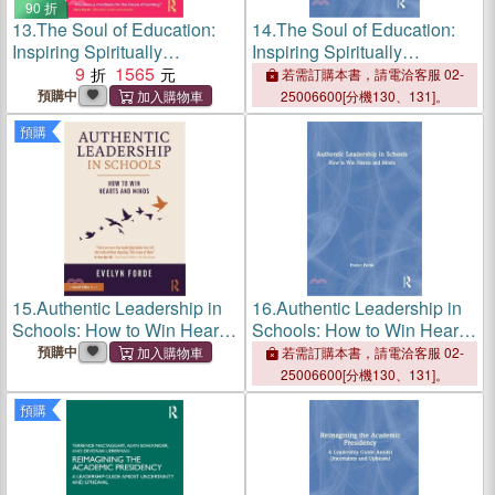
90 折
13.
The Soul of Education:
14.
The Soul of Education:
Inspiring Spiritually
Inspiring Spiritually
Compassionate
9
1565
Compassionate
若需訂購本書，請電洽客服 02-
Changemakers
Changemakers
預購中
25006600[分機130、131]。
預購
15.
Authentic Leadership in
16.
Authentic Leadership in
Schools: How to Win Hearts
Schools: How to Win Hearts
and Minds
and Minds
預購中
若需訂購本書，請電洽客服 02-
25006600[分機130、131]。
預購