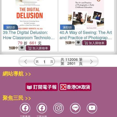
滿額折
滿額折
39.
The Digital Delusion:
40.
A Way of Seeing: The Art
How Classroom Technology
and Practice of Photography
Harms Our Kids' Learning--
79
661
in Early Childhood
預購中
And How to Help Them
Education
預購中
Thrive Again
共
112006
筆
第
2801
頁
網站導航 >>
聚焦三民 >>
三民書局
三民出版