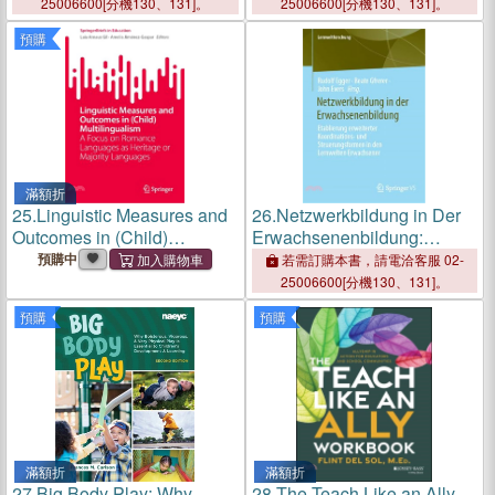
Practices
25006600[分機130、131]。
25006600[分機130、131]。
預購
滿額折
25.
Linguistic Measures and
26.
Netzwerkbildung in Der
Outcomes in (Child)
Erwachsenenbildung:
Multilingualism: A Focus on
Etablierung Erweiterter
預購中
若需訂購本書，請電洽客服 02-
Romance Languages as
Koordinations- Und
25006600[分機130、131]。
Heritage or Majority
Steuerungsformen in Den
預購
預購
Languages
Lernwelten Erwachsener
滿額折
滿額折
27.
Big Body Play: Why
28.
The Teach Like an Ally