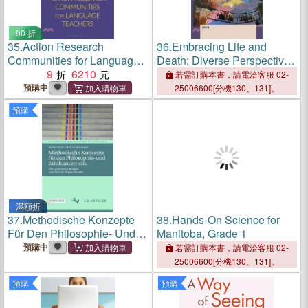
90 折
35.
Action Research
36.
Embracing Life and
Communities for Language
Death: Diverse Perspectives
Teachers
9
6210
on Living, Dying, and
若需訂購本書，請電洽客服 02-
Beyond (Volume 2)
預購中
25006600[分機130、131]。
預購
滿額折
37.
Methodische Konzepte
38.
Hands-On Science for
Für Den Philosophie- Und
Manitoba, Grade 1
Ethikunterricht: Eine
預購中
若需訂購本書，請電洽客服 02-
Empirische Analyse Zum
25006600[分機130、131]。
Theorie-Praxis-Transfer
預購
預購