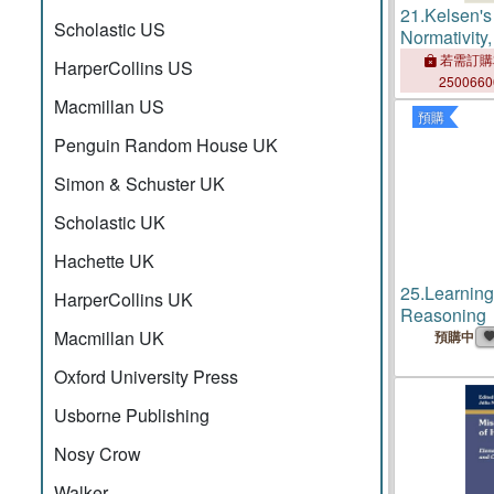
21.
Kelsen's
Scholastic US
Normativity,
and Democ
若需訂購
HarperCollins US
250066
Macmillan US
預購
Penguin Random House UK
Simon & Schuster UK
Scholastic UK
Hachette UK
25.
Learning
HarperCollins UK
Reasoning
Macmillan UK
預購中
Oxford University Press
Usborne Publishing
Nosy Crow
Walker