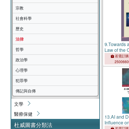
宗教
社會科學
歷史
法律
9.
Towards a
哲學
Law of the
若需訂購
政治學
250066
心理學
犯罪學
傳記與自傳
文學
醫療保健
13.
AI and D
Influence o
杜威圖書分類法
Proceeding
若需訂購