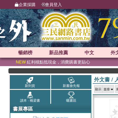
企業採購
會員登入
暢銷榜
新品
推薦
中文
外
NEW
紅利積點抵現金，消費購書更貼心
外文書
/
新到貨
新書搶先報
顯示
曬書區
讀本 ‧ 橋梁書
書展專區