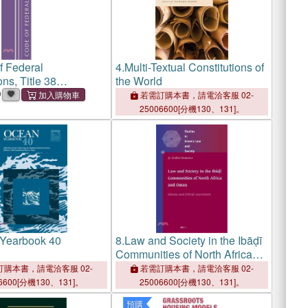
f Federal
4.
Multi-Textual Constitutions of
ns, Title 38
the World
, Bonuses and
中
若需訂購本書，請電洽客服 02-
 Relief 0-17, Revised
25006600[分機130、131]。
y 1, 2025
Yearbook 40
8.
Law and Society in the Ibāḍī
Communities of North Africa
and Oman: History and Critical
購本書，請電洽客服 02-
若需訂購本書，請電洽客服 02-
Assessment
6600[分機130、131]。
25006600[分機130、131]。
預購