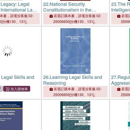
 Legacy: Legal
22.
National Security
23.
The Ri
 International Law
Constitutionalism in the
Intellige
racy
Commonwealth Five Eyes
本書，請電洽客服 02-
若需訂購本書，請電洽客服 02-
若需訂
States
00[分機130、131]。
25006600[分機130、131]。
2500
 Legal Skills and
26.
Learning Legal Skills and
27.
Regul
Reasoning
Aggressi
Challeng
若需訂購本書，請電洽客服 02-
若需訂
25006600[分機130、131]。
2500