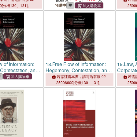
預購中
00[分機130、131]。
2500
 of Information:
18.
Free Flow of Information:
19.
Law, A
Contestation, and
Hegemony, Contestation, and
Corporat
al Law
International Law
Studies f
若需訂購本書，請電洽客服 02-
若需訂
Latin Am
25006600[分機130、131]。
2500