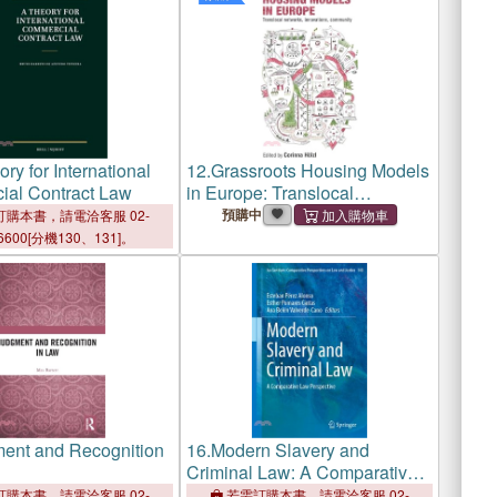
ry for International
12.
Grassroots Housing Models
al Contract Law
in Europe: Translocal
Networks, Innovations,
預購中
購本書，請電洽客服 02-
Community
6600[分機130、131]。
ent and Recognition
16.
Modern Slavery and
Criminal Law: A Comparative
Law Perspective
購本書，請電洽客服 02-
若需訂購本書，請電洽客服 02-