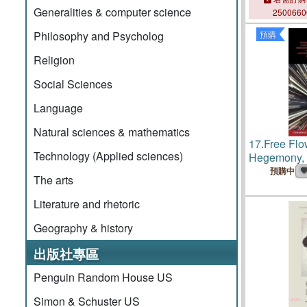
Generalities & computer science
250066
預購
Philosophy and Psycholog
Religion
Social Sciences
Language
Natural sciences & mathematics
17.
Free Flow
Technology (Applied sciences)
Hegemony, 
Internation
預購中
The arts
Literature and rhetoric
Geography & history
出版社專區
Penguin Random House US
Simon & Schuster US