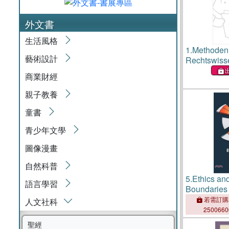
外文書
生活風格
1.
Methoden
藝術設計
Rechtswiss
商業財經
親子教養
童書
青少年文學
圖像漫畫
自然科普
5.
Ethics an
語言學習
Boundaries
若需訂購
人文社科
250066
聖經