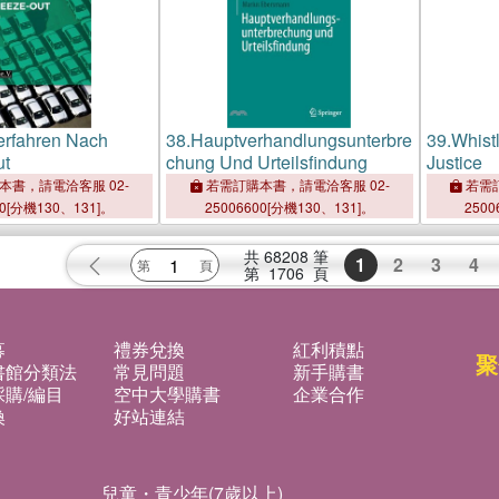
erfahren Nach
38.
Hauptverhandlungsunterbre
39.
Whist
ut
chung Und Urteilsfindung
Justice
本書，請電洽客服 02-
若需訂購本書，請電洽客服 02-
若需訂
00[分機130、131]。
25006600[分機130、131]。
2500
共
68208
筆
1
2
3
4
第
1706
頁
募
禮券兌換
紅利積點
聚
書館分類法
常見問題
新手購書
購/編目
空中大學購書
企業合作
換
好站連結
兒童・青少年(7歲以上)