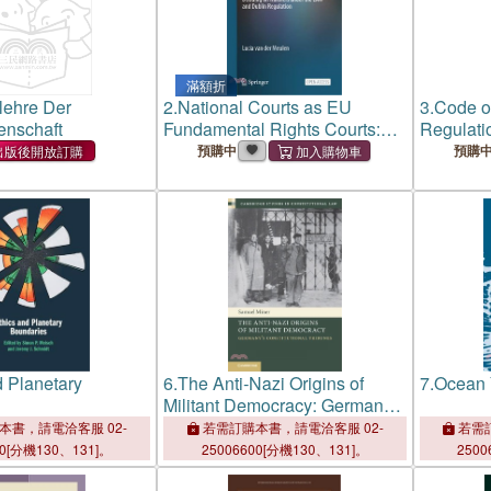
滿額折
lehre Der
2.
National Courts as EU
3.
Code o
enschaft
Fundamental Rights Courts:
Regulatio
Deciding on Transfers Under
Pensions
預購中
預購
出版後開放訂購
the Eaw and Dublin
Veterans'
Regulation
as of Jul
d Planetary
6.
The Anti-Nazi Origins of
7.
Ocean 
Militant Democracy: Germany's
Constitutional Tribunes
本書，請電洽客服 02-
若需訂購本書，請電洽客服 02-
若需訂
00[分機130、131]。
25006600[分機130、131]。
2500