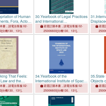
priation of Human
30.
Yearbook of Legal Practices
31.
Inter
ments, Fora, Actors
and International
Displaced
es
Organizations 2026
Countrie
本書，請電洽客服 02-
若需訂購本書，請電洽客服 02-
若需訂
00[分機130、131]。
25006600[分機130、131]。
2500
king That Feels:
34.
Yearbook of the
35.
State
n Law and the
International Institute of Space
Objects 
Law 2025: Insights from 2024
Edition
本書，請電洽客服 02-
若需訂購本書，請電洽客服 02-
若需訂
00[分機130、131]。
25006600[分機130、131]。
2500