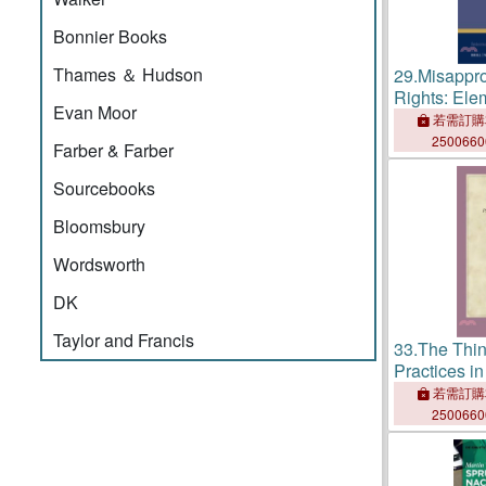
Bonnier Books
Thames ＆ Hudson
29.
Misappro
Rights: Ele
Evan Moor
and Critiqu
若需訂購
250066
Farber & Farber
Sourcebooks
Bloomsbury
Wordsworth
DK
Taylor and Francis
33.
The Thin
Practices i
Humanities
若需訂購
250066