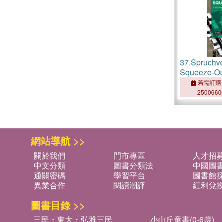
37.
Spruchv
Squeeze-O
若需訂購
250066
網站導航 >>
關於我們
門市專區
人才招
中文分類
圖書分類法
中國圖
通關密碼
學習平台
圖書館採
異業合作
閱讀潮評
紅利兌
圖書目錄 >>
三民・東大・弘雅三民
小山丘童書(0-6歲)