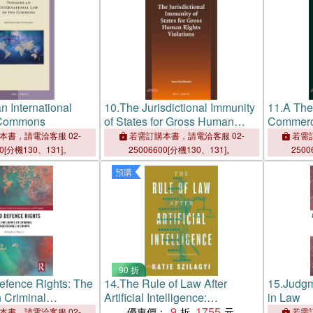
n International
10.
The Jurisdictional Immunity
11.
A Theo
 Commons
of States for Gross Human
Commerci
Rights Violations
本書，請電洽客服 02-
若需訂購本書，請電洽客服 02-
若需訂
00[分機130、131]。
25006600[分機130、131]。
2500
預購
90 折
efence Rights: The
14.
The Rule of Law After
15.
Judgm
n Criminal
Artificial Intelligence:
in Law
s in Europe
Automated Narratives
9
1755
優惠價：
本書，請電洽客服 02-
若需訂