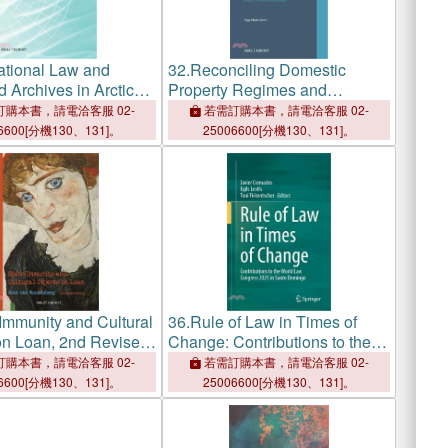
national Law and
32.
Reconciling Domestic
 Archives in Arctic
Property Regimes and
s
International Investment
購本書，請電洽客服 02-
若需訂購本書，請電洽客服 02-
Protection: Origins,
6600[分機130、131]。
25006600[分機130、131]。
Comparisons and
Contestations
 Immunity and Cultural
36.
Rule of Law in Times of
on Loan, 2nd Revised
Change: Contributions to the
World Law Congress 2025 in
購本書，請電洽客服 02-
若需訂購本書，請電洽客服 02-
Santo Domingo
6600[分機130、131]。
25006600[分機130、131]。