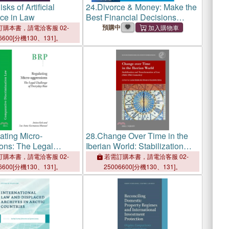
sks of Artificial
24.
Divorce & Money: Make the
nce in Law
Best Financial Decisions
During Divorce
預購中
購本書，請電洽客服 02-
6600[分機130、131]。
ating Micro-
28.
Change Over Time in the
ons: The Legal
Iberian World: Stabilization
e of Everyday Bias
and Transformation of Law
購本書，請電洽客服 02-
若需訂購本書，請電洽客服 02-
(16th-19th Centuries)
6600[分機130、131]。
25006600[分機130、131]。