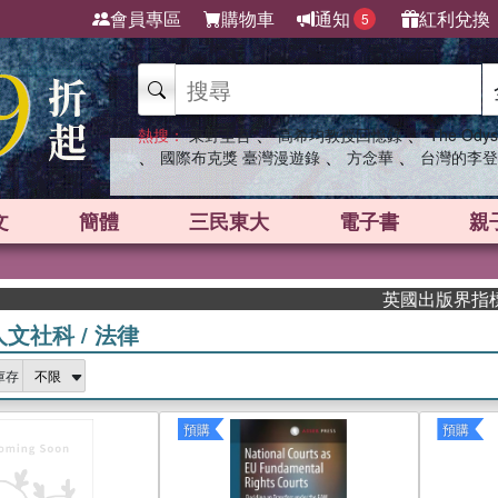
會員專區
購物車
通知
紅利兌換
5
、
、
熱搜：
東野圭吾
高希均教授回憶錄
The Odys
、
、
、
國際布克獎 臺灣漫遊錄
方念華
台灣的李登
文
簡體
三民東大
電子書
親
英國出版界指標大獎肯定！
人文社科
/
法律
庫存
預購
預購