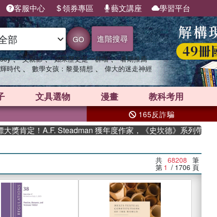
客服中心
領券專區
藝文講座
學習平台
進階搜尋
GO
、
、
、
sey
父親節
如果歷史是一群喵
暑期推薦
、
、
輝時代
數學女孩：黎曼猜想
偉大的迷走神經
子
文具選物
漫畫
教科考用
165反詐騙
A.F. Steadman 獲年度作家，《史坎德》系列帶你踏上熱血
共
68208
筆
第
1
/ 1706
頁