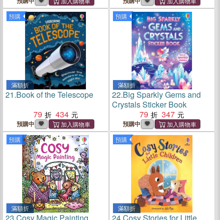
預購中
預購中
預購
預購
滿額折
滿額折
21.
Book of the Telescope
22.
Big Sparkly Gems and
Crystals Sticker Book
79
434
79
347
預購中
預購中
預購
預購
滿額折
滿額折
23.
Cosy Magic Painting
24.
Cosy Stories for Little