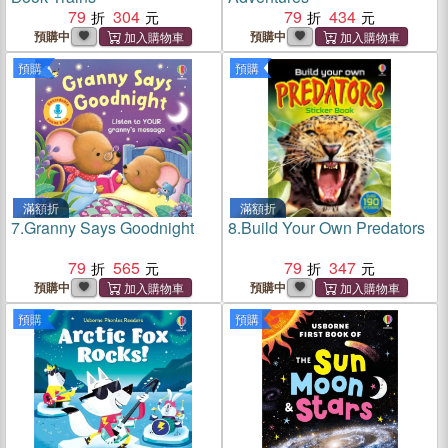
79
304
79
434
預購中
預購中
預購
預購
滿額折
滿額折
7.
Granny Says Goodnight
8.
Build Your Own Predators
79
565
79
347
預購中
預購中
預購
預購