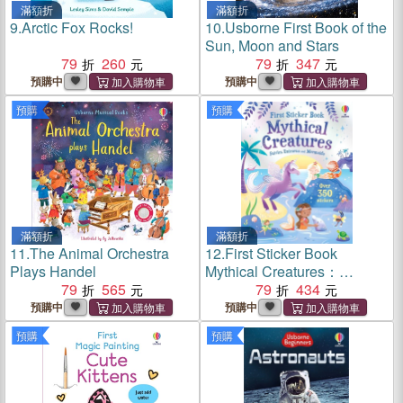
滿額折
滿額折
9.
Arctic Fox Rocks!
10.
Usborne First Book of the
Sun, Moon and Stars
79
260
79
347
預購中
預購中
預購
預購
滿額折
滿額折
11.
The Animal Orchestra
12.
First Sticker Book
Plays Handel
Mythical Creatures：
79
565
Mermaids, Unicorns and
79
434
Fairies
預購中
預購中
預購
預購