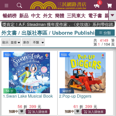
5
暢銷榜
新品
中文
外文
簡體
三民東大
電子書
親子
GO
A.F. Steadman 獲年度作家，《史坎德》系列帶你踏上熱血
外文書
/
出版社專區
/
Usborne Publishing
、
熱搜：
東野圭吾
高希均教授回憶錄
分類
、
、
、
The Odyssey
父親節
如果歷
共
4149
筆
、
、
顯示
庫存
史是一群喵
暑期推薦
國際布克
第
1
/ 104
頁
、
、
獎 臺灣漫遊錄
方念華
台灣的李
、
、
登輝時代
數學女孩：黎曼猜想
預購
預購
偉大的迷走神經
56 折
滿額折
1.
Swan Lake Musical Book
2.
Pop-up Diggers
56
399
61
399
預購中
預購中