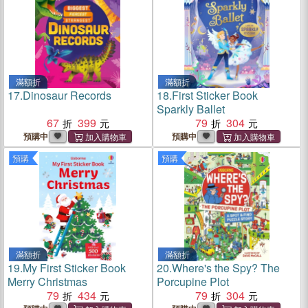
滿額折
滿額折
17.
Dinosaur Records
18.
First Sticker Book
Sparkly Ballet
67
399
79
304
預購中
預購中
預購
預購
滿額折
滿額折
19.
My First Sticker Book
20.
Where's the Spy? The
Merry Christmas
Porcupine Plot
79
434
79
304