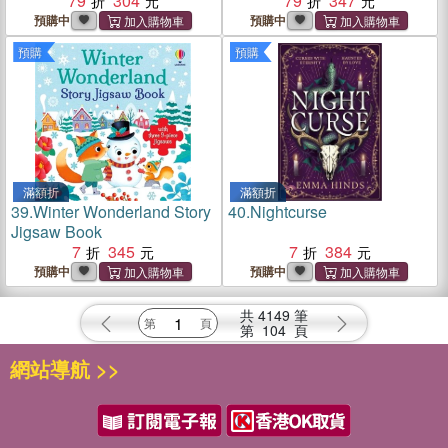
79
304
79
347
預購中
預購中
預購
預購
滿額折
滿額折
39.
Winter Wonderland Story
40.
Nightcurse
Jigsaw Book
7
345
7
384
預購中
預購中
共
4149
筆
第
104
頁
網站導航 >>