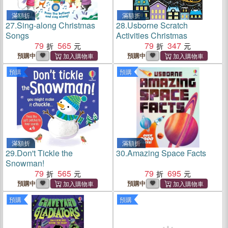
滿額折
滿額折
27.
Sing-along Christmas
28.
Usborne Scratch
Songs
Activities Christmas
79
565
79
347
預購中
預購中
預購
預購
滿額折
滿額折
29.
Don't Tickle the
30.
Amazing Space Facts
Snowman!
79
565
79
695
預購中
預購中
預購
預購