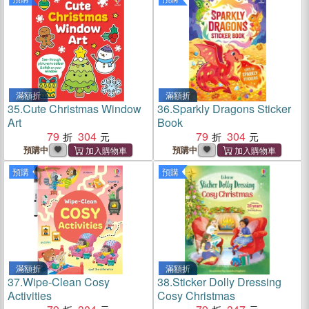
滿額折
滿額折
35.
Cute Christmas Window
36.
Sparkly Dragons Sticker
Art
Book
79
304
79
304
預購中
預購中
預購
預購
滿額折
滿額折
37.
Wipe-Clean Cosy
38.
Sticker Dolly Dressing
Activities
Cosy Christmas