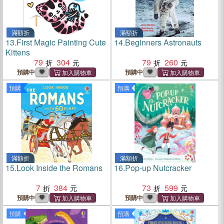
滿額折
滿額折
13.
First Magic Painting Cute
14.
Beginners Astronauts
Kittens
79
304
79
260
預購中
預購中
預購
預購
滿額折
滿額折
15.
Look Inside the Romans
16.
Pop-up Nutcracker
7
384
73
599
預購中
預購中
預購
預購