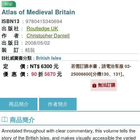
90折
Atlas of Medieval Britain
ISBN13
：
9780415340694
出版社
：
Routledge UK
作者
：
Christopher Daniell
出版日
：
2008/05/02
裝訂
：
精裝
杜威圖書分類
：
British Isles
定價
：NT$ 6300 元
若需訂購本書，請電洽客服 02-
優惠價
：
90
折
5670
元
25006600[分機130、131]。
無法訂購
商品簡介
作者簡介
商品簡介
Annotated throughout with clear commentary, this volume tells the
story of the British Isles, and makes visually accessible the varied