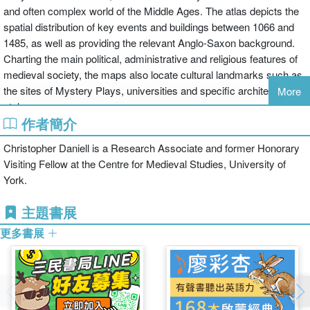
and often complex world of the Middle Ages. The atlas depicts the
spatial distribution of key events and buildings between 1066 and
1485, as well as providing the relevant Anglo-Saxon background.
Charting the main political, administrative and religious features of
medieval society, the maps also locate cultural landmarks such as
the sites of Mystery Plays, universities and specific architectural
More
styles.
作者簡介
Complete with recommended further reading, this volume is an
indispensable reference resource for all students of medieval
Christopher Daniell is a Research Associate and former Honorary
British history.
Visiting Fellow at the Centre for Medieval Studies, University of
York.
主題書展
更多書展