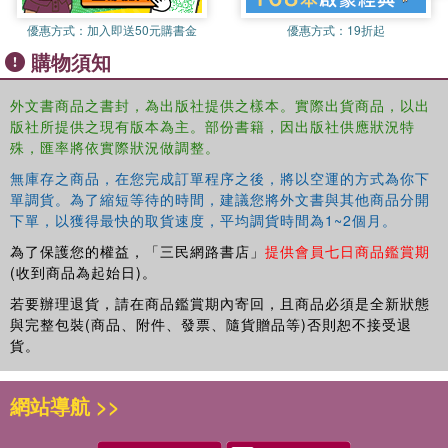
優惠方式：
加入即送50元購書金
優惠方式：
19折起
購物須知
外文書商品之書封，為出版社提供之樣本。實際出貨商品，以出
版社所提供之現有版本為主。部份書籍，因出版社供應狀況特
殊，匯率將依實際狀況做調整。
無庫存之商品，在您完成訂單程序之後，將以空運的方式為你下
單調貨。為了縮短等待的時間，建議您將外文書與其他商品分開
下單，以獲得最快的取貨速度，平均調貨時間為1~2個月。
為了保護您的權益，「三民網路書店」
提供會員七日商品鑑賞期
(收到商品為起始日)。
若要辦理退貨，請在商品鑑賞期內寄回，且商品必須是全新狀態
與完整包裝(商品、附件、發票、隨貨贈品等)否則恕不接受退
貨。
網站導航 >>