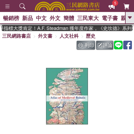
5
暢銷榜
新品
中文
外文
簡體
三民東大
電子書
親子
GO
指標大獎肯定！A.F. Steadman 獲年度作家，《史坎德》系
三民網路書店
外文書
人文社科
歷史
、
、
熱搜：
東野圭吾
The Odyssey
、
、
父親節
如果歷史是一群喵
暑期
列印
評論
、
、
推薦
國際布克獎 臺灣漫遊錄
方
、
、
念華
台灣的李登輝時代
數學女
、
孩：黎曼猜想
偉大的迷走神經