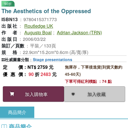
90折
The Aesthetics of the Oppressed
ISBN13
：
9780415371773
出版社
：
Routledge UK
作者
：
Augusto Boal
;
Adrian Jackson (TRN)
出版日
：
2006/03/22
裝訂／頁數
：
平裝／133頁
規格
：
22.9cm*15.2cm*0.6cm (高/寬/厚)
杜威圖書分類
：
Stage presentations
定價
：NT$ 2759 元
無庫存，下單後進貨(到貨天數約
優惠價
：
90
折
2483
元
45-60天)
下單可得紅利積點 ：74 點
加入收藏
加入購物車
商品簡介
商品簡介