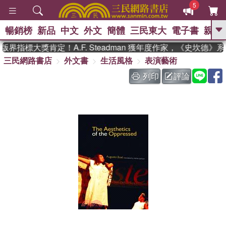
5
暢銷榜
新品
中文
外文
簡體
三民東大
電子書
親子
GO
界指標大獎肯定！A.F. Steadman 獲年度作家，《史坎德
三民網路書店
外文書
生活風格
表演藝術
、
、
熱搜：
東野圭吾
The Odyssey
、
、
父親節
如果歷史是一群喵
暑期
列印
評論
、
、
推薦
國際布克獎 臺灣漫遊錄
方
、
、
念華
台灣的李登輝時代
數學女
、
孩：黎曼猜想
偉大的迷走神經