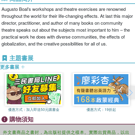
Augusto Boal's workshops and theatre exercises are renowned
throughout the world for their life-changing effects. At last this major
director, practitioner, and author of many books on community
theatre speaks out about the subjects most important to him – the
practical work he does with diverse communities, the effects of
globalization, and the creative possibilities for all of us.
主題書展
更多書展
優惠方式：
加入即送50元購書金
優惠方式：
19折起
購物須知
外文書商品之書封，為出版社提供之樣本。實際出貨商品，以出