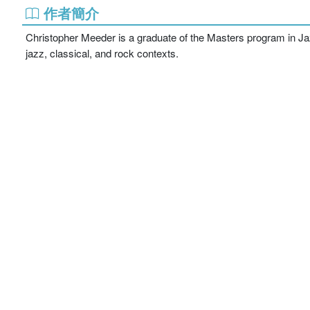
作者簡介
Christopher Meeder is a graduate of the Masters program in Ja
jazz, classical, and rock contexts.