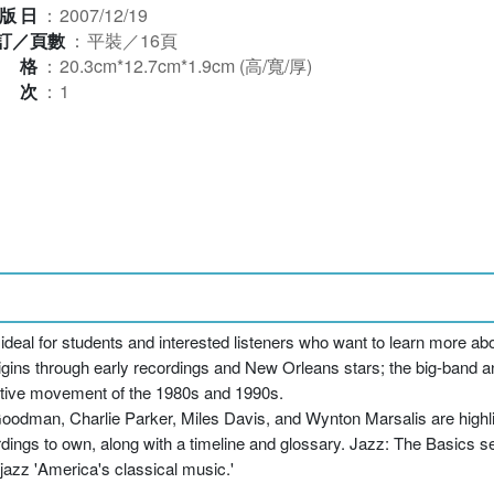
版日
：
2007/12/19
訂／頁數
：
平裝／16頁
規格
：
20.3cm*12.7cm*1.9cm (高/寬/厚)
版次
：
1
, ideal for students and interested listeners who want to learn more ab
origins through early recordings and New Orleans stars; the big-band 
vative movement of the 1980s and 1990s.
oodman, Charlie Parker, Miles Davis, and Wynton Marsalis are highli
rdings to own, along with a timeline and glossary. Jazz: The Basics s
 jazz 'America's classical music.'