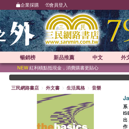
企業採購
會員登入
暢銷榜
新品
推薦
中文
外
NEW
紅利積點抵現金，消費購書更貼心
三民網路書店
外文書
生活風格
音樂
Ja
系
IS
出