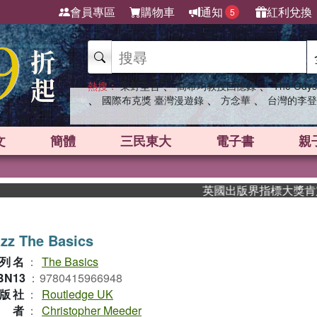
會員專區
購物車
通知
紅利兌換
5
、
、
熱搜：
東野圭吾
高希均教授回憶錄
The Odys
、
、
、
國際布克獎 臺灣漫遊錄
方念華
台灣的李登
文
簡體
三民東大
電子書
親
英國出版界指標大獎肯定！A.
zz The Basics
列名
：
The Basics
BN13
：
9780415966948
版社
：
Routledge UK
作者
：
Christopher Meeder