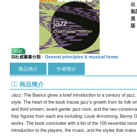
出
裝
85折
杜威圖書分類
：
General principles & musical forms
商品簡介
作者簡介
商品簡介
Jazz: The Basics gives a brief introduction to a century of jazz
style. The heart of the book traces jazz's growth from its folk 
and third stream; avant-garde; jazz-rock; and the neo-conser
Key figures from each era including: Louis Armstrong, Benny G
works. The book concludes with a list of the 100 essential reco
introduction to the players, the music, and the styles that make