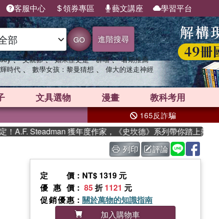
客服中心
領券專區
藝文講座
學習平台
進階搜尋
GO
、
、
、
sey
父親節
如果歷史是一群喵
暑期推薦
、
、
輝時代
數學女孩：黎曼猜想
偉大的迷走神經
子
文具選物
漫畫
教科考用
165反詐騙
F. Steadman 獲年度作家，《史坎德》系列帶你踏上熱血奇幻
列印
評論
定價
：NT$ 1319 元
優惠價
：
85
折
1121
元
促銷優惠
：
關於萬物的知識指南
加入購物車