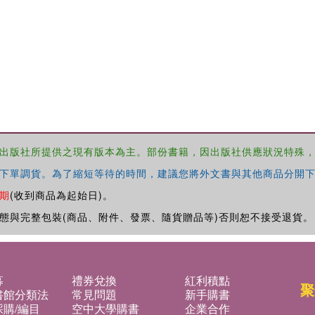
出版社所提供之現有版本為主。部份書籍，因出版社供應狀況特殊
下單調貨。為了縮短等待的時間，建議您將外文書與其他商品分開下
期
(收到商品為起始日)。
態與完整包裝(商品、附件、發票、隨貨贈品等)否則恕不接受退貨。
募
禮券兌換
紅利積點
聚
書館分類法
常見問題
新手購書
購/編目
空中大學購書
企業合作