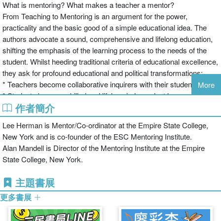
What is mentoring? What makes a teacher a mentor?
From Teaching to Mentoring is an argument for the power,
practicality and the basic good of a simple educational idea. The
authors advocate a sound, comprehensive and lifelong education,
shifting the emphasis of the learning process to the needs of the
student. Whilst heeding traditional criteria of educational excellence,
they ask for profound educational and political transformations:
* Teachers become collaborative inquirers with their students
More
* Students become skilled and lifelong independent learners
作者簡介
* Academic institutions become learning communities embracing
the full diversity of human curiosity and experience.
Lee Herman is Mentor/Co-ordinator at the Empire State College,
The book covers discussion on what mentoring is, and why it is
New York and is co-founder of the ESC Mentoring Institute.
now so much in demand. It details the distinctive features of
Alan Mandell is Director of the Mentoring Institute at the Empire
mentoring, including asking questions, students' reflections and
State College, New York.
responses and collaborative curriculum planning.
Drawing upon two decades of extensive research and practice, and
主題書展
using a variety of illuminating case studies, the authors offer a
更多書展
stimulating and thorough examination of mentoring. This
combination of theory and practice will be invaluable to anyone
involved in the teaching of adults in further and higher education, as