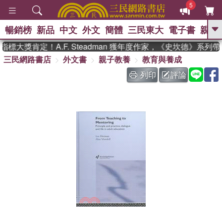
5
暢銷榜
新品
中文
外文
簡體
三民東大
電子書
親子
GO
標大獎肯定！A.F. Steadman 獲年度作家，《史坎德》系列
三民網路書店
外文書
親子教養
教育與養成
、
熱搜：
東野圭吾
高希均教授回憶錄
、
、
、
The Odyssey
父親節
如果歷
列印
評論
、
、
史是一群喵
暑期推薦
國際布克
、
、
獎 臺灣漫遊錄
方念華
台灣的李
、
、
登輝時代
數學女孩：黎曼猜想
偉大的迷走神經