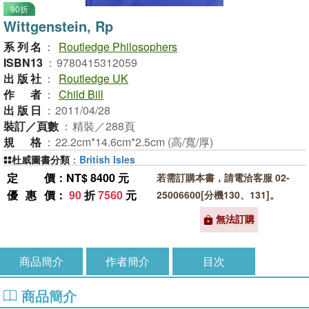
90折
Wittgenstein, Rp
系列名
：
Routledge Philosophers
ISBN13
：
9780415312059
出版社
：
Routledge UK
作者
：
Child Bill
出版日
：
2011/04/28
裝訂／頁數
：
精裝／288頁
規格
：
22.2cm*14.6cm*2.5cm (高/寬/厚)
杜威圖書分類
：
British Isles
定價
：NT$ 8400 元
若需訂購本書，請電洽客服 02-
優惠價
：
90
折
7560
元
25006600[分機130、131]。
無法訂購
商品簡介
作者簡介
目次
商品簡介