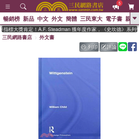
5
暢銷榜
新品
中文
外文
簡體
三民東大
電子書
親子
GO
標大獎肯定！A.F. Steadman 獲年度作家，《史坎德》系列
三民網路書店
外文書
、
、
熱搜：
東野圭吾
The Odyssey
、
、
父親節
如果歷史是一群喵
暑期
列印
評論
、
、
推薦
國際布克獎 臺灣漫遊錄
方
、
、
念華
台灣的李登輝時代
數學女
、
孩：黎曼猜想
偉大的迷走神經