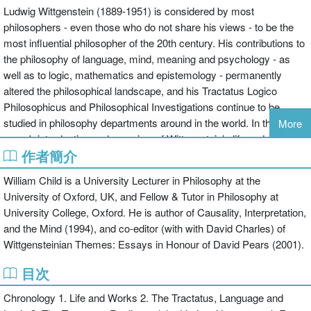
Ludwig Wittgenstein (1889-1951) is considered by most
philosophers - even those who do not share his views - to be the
most influential philosopher of the 20th century. His contributions to
the philosophy of language, mind, meaning and psychology - as
well as to logic, mathematics and epistemology - permanently
altered the philosophical landscape, and his Tractatus Logico
Philosophicus and Philosophical Investigations continue to be
studied in philosophy departments around in the world. In this
More
superb introduction and overview of Wittgenstein’s life and work,
作者簡介
William Child discusses:
William Child is a University Lecturer in Philosophy at the
University of Oxford, UK, and Fellow & Tutor in Philosophy at
University College, Oxford. He is author of Causality, Interpretation,
Wittgenstein’s early work, Tractatus Logico-Philosophicus,
and the Mind (1994), and co-editor (with with David Charles) of
including his account of language and thought
Wittgensteinian Themes: Essays in Honour of David Pears (2001).
Wittgenstein’s subsequent rejection of some of the central
doctrines of the Tractatus
目次
Wittgenstein’s later philosophy
Chronology 1. Life and Works 2. The Tractatus, Language and
intentionality and rule-following