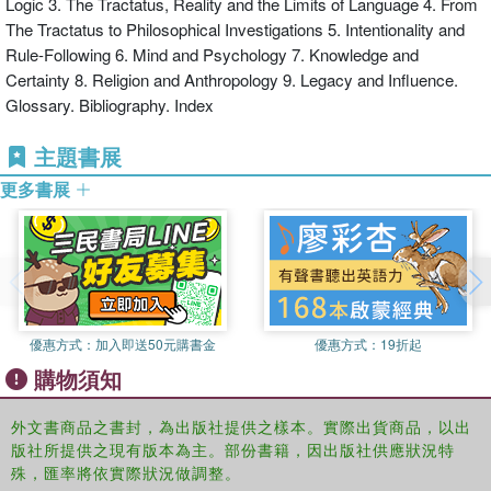
Logic 3. The Tractatus, Reality and the Limits of Language 4. From
philosophy of mind and psychology in Philosophical Investigations
The Tractatus to Philosophical Investigations 5. Intentionality and
knowledge and certainty, and Wittgenstein’s final work
Rule-Following 6. Mind and Psychology 7. Knowledge and
philosophy of religion
Certainty 8. Religion and Anthropology 9. Legacy and Influence.
the legacy and influence of Wittgenstein’s ideas in philosophy, and
Glossary. Bibliography. Index
beyond.
主題書展
Including a chronology, glossary, and helpful conclusions to each
chapter, Wittgenstein is essential reading for anyone coming to
更多書展
Wittgenstein's philosophy for the first time.
優惠方式：
加入即送50元購書金
優惠方式：
19折起
購物須知
外文書商品之書封，為出版社提供之樣本。實際出貨商品，以出
版社所提供之現有版本為主。部份書籍，因出版社供應狀況特
殊，匯率將依實際狀況做調整。