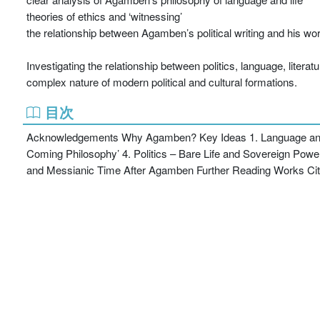
theories of ethics and ‘witnessing’
the relationship between Agamben’s political writing and his wo
Investigating the relationship between politics, language, litera
complex nature of modern political and cultural formations.
目次
Acknowledgements Why Agamben? Key Ideas 1. Language and the 
Coming Philosophy’ 4. Politics – Bare Life and Sovereign Powe
and Messianic Time After Agamben Further Reading Works Ci