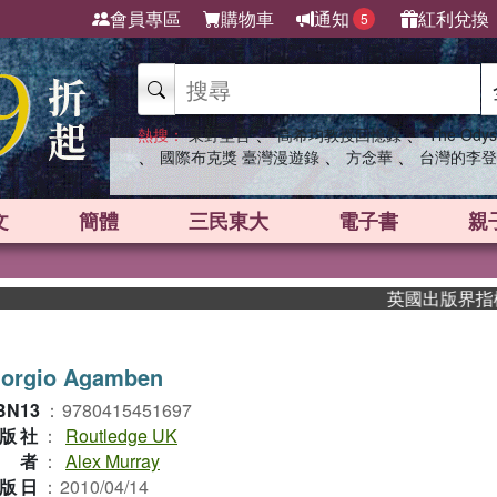
會員專區
購物車
通知
紅利兌換
5
、
、
熱搜：
東野圭吾
高希均教授回憶錄
The Odys
、
、
、
國際布克獎 臺灣漫遊錄
方念華
台灣的李登
文
簡體
三民東大
電子書
親
英國出版界指標大獎肯
iorgio Agamben
BN13
：
9780415451697
版社
：
Routledge UK
作者
：
Alex Murray
版日
：
2010/04/14