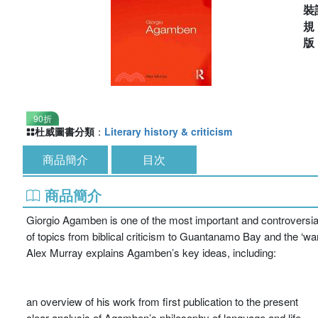
裝
90折
杜威圖書分類
：
Literary history & criticism
商品簡介
目次
商品簡介
Giorgio Agamben is one of the most important and controversial
of topics from biblical criticism to Guantanamo Bay and the ‘war 
Alex Murray explains Agamben’s key ideas, including:
an overview of his work from first publication to the present
clear analysis of Agamben’s philosophy of language and life