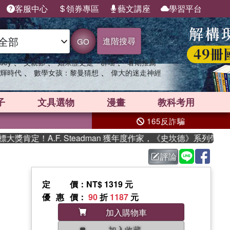
客服中心
領券專區
藝文講座
學習平台
進階搜尋
GO
、
、
、
sey
父親節
如果歷史是一群喵
暑期推薦
、
、
輝時代
數學女孩：黎曼猜想
偉大的迷走神經
子
文具選物
漫畫
教科考用
165反詐騙
定！A.F. Steadman 獲年度作家，《史坎德》系列帶你踏上
評論
定價
：NT$ 1319 元
優惠價
：
90
折
1187
元
加入購物車
加入收藏