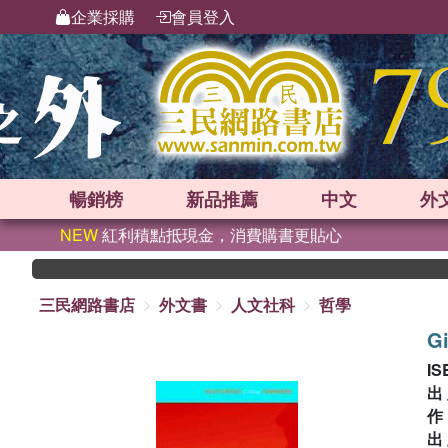
企業採購
會員登入
暢銷榜
新品
推薦
中文
外
NEW
紅利積點抵現金，消費購書更貼心
三民網路書店
外文書
人文社科
哲學
G
IS
出
出