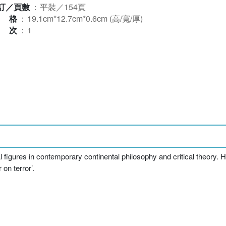
訂／頁數
：
平裝／154頁
規格
：
19.1cm*12.7cm*0.6cm (高/寬/厚)
版次
：
1
 figures in contemporary continental philosophy and critical theory. 
on terror’.