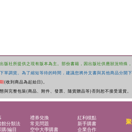
出版社所提供之現有版本為主。部份書籍，因出版社供應狀況特殊
下單調貨。為了縮短等待的時間，建議您將外文書與其他商品分開下
期
(收到商品為起始日)。
態與完整包裝(商品、附件、發票、隨貨贈品等)否則恕不接受退貨。
募
禮券兌換
紅利積點
聚
書館分類法
常見問題
新手購書
購/編目
空中大學購書
企業合作