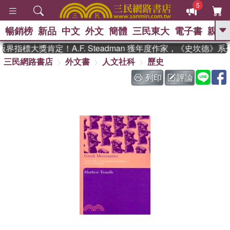
5
暢銷榜
新品
中文
外文
簡體
三民東大
電子書
親子
GO
界指標大獎肯定！A.F. Steadman 獲年度作家，《史坎德》
三民網路書店
外文書
人文社科
歷史
、
、
熱搜：
東野圭吾
The Odyssey
、
如果歷史是一群喵
國際布克獎 臺灣
列印
評論
、
、
漫遊錄
方念華
台灣的李登輝時
、
、
代
數學女孩：黎曼猜想
偉大的
迷走神經