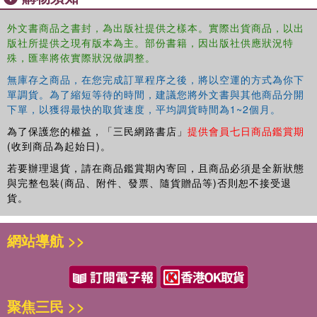
外文書商品之書封，為出版社提供之樣本。實際出貨商品，以出
版社所提供之現有版本為主。部份書籍，因出版社供應狀況特
殊，匯率將依實際狀況做調整。
無庫存之商品，在您完成訂單程序之後，將以空運的方式為你下
單調貨。為了縮短等待的時間，建議您將外文書與其他商品分開
下單，以獲得最快的取貨速度，平均調貨時間為1~2個月。
為了保護您的權益，「三民網路書店」
提供會員七日商品鑑賞期
(收到商品為起始日)。
若要辦理退貨，請在商品鑑賞期內寄回，且商品必須是全新狀態
與完整包裝(商品、附件、發票、隨貨贈品等)否則恕不接受退
貨。
網站導航 >>
聚焦三民 >>