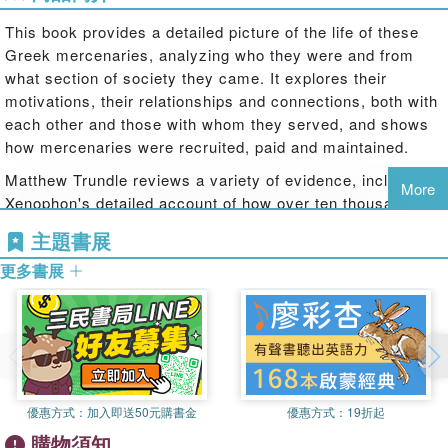
This book provides a detailed picture of the life of these
Greek mercenaries, analyzing who they were and from
what section of society they came. It explores their
motivations, their relationships and connections, both with
each other and those with whom they served, and shows
how mercenaries were recruited, paid and maintained.
Matthew Trundle reviews a variety of evidence, including
More
Xenophon's detailed account of how over ten thousand
Greeks tried and failed to establish the Persian prince
主題書展
Cyrus on his brother's Imperial throne, the fragments of a
更多書展
fourth century play about the first ever soldier of fortune,
and inscriptions prohibiting Athenians from taking service
with their neighbours.
The result is a fresh look at the significance of
mercenaries in ancient Greek society, economy and
politics, and their part in the process that shaped the great
優惠方式：
加入即送50元購書金
優惠方式：
19折起
Empire of Alexander the Great and the Hellenistic world.
購物須知