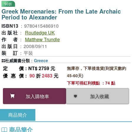
90折
Greek Mercenaries: From the Late Archaic
Period to Alexander
ISBN13
：
9780415486910
出版社
：
Routledge UK
作者
：
Matthew Trundle
出版日
：
2008/09/11
裝訂
：
平裝
杜威圖書分類
：
Greece
定價
：NT$ 2759 元
無庫存，下單後進貨(到貨天數約
優惠價
：
90
折
2483
元
45-60天)
下單可得紅利積點 ：74 點
加入收藏
加入購物車
商品簡介
商品簡介