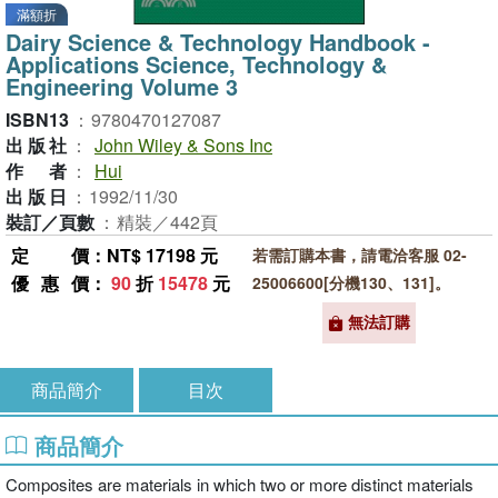
滿額折
Dairy Science & Technology Handbook -
Applications Science, Technology &
Engineering Volume 3
ISBN13
：
9780470127087
出版社
：
John Wiley & Sons Inc
作者
：
Hui
出版日
：
1992/11/30
裝訂／頁數
：
精裝／442頁
定價
：NT$ 17198 元
若需訂購本書，請電洽客服 02-
優惠價
：
90
折
15478
元
25006600[分機130、131]。
無法訂購
商品簡介
目次
商品簡介
Composites are materials in which two or more distinct materials