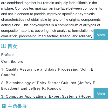
are combined together but remain uniquely indentifiable in the
mixture. Composites maintain an interface between components
and act in concert to provide improved specific or symbiotic
characteristics not obtainable by any of the original components
acting alone. This encyclopedia is a compendium of all types of
composite materials, covering their analysis, formulation, design,
More
evaluation, processing, manufacture, testing, and reliability.
目次
Preface.
Contributors.
1. Quality Assurance and dairy Processing (John E.
Stauffer).
2. Biotechnology of Dairy Starter Cultures (Jeffrey R.
Broadbent and Jeffrey K. Kondo).
More
3. Computer Applications: Expert Systems (Robert L.
Olsen).
主題書展