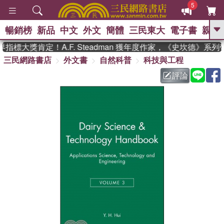
5
暢銷榜
新品
中文
外文
簡體
三民東大
電子書
親子
GO
標大獎肯定！A.F. Steadman 獲年度作家，《史坎德》系列
三民網路書店
外文書
自然科普
科技與工程
、
熱搜：
東野圭吾
高希均教授回憶錄
、
、
、
The Odyssey
父親節
如果歷
評論
、
、
史是一群喵
暑期推薦
國際布克
、
、
獎 臺灣漫遊錄
方念華
台灣的李
、
、
登輝時代
數學女孩：黎曼猜想
偉大的迷走神經