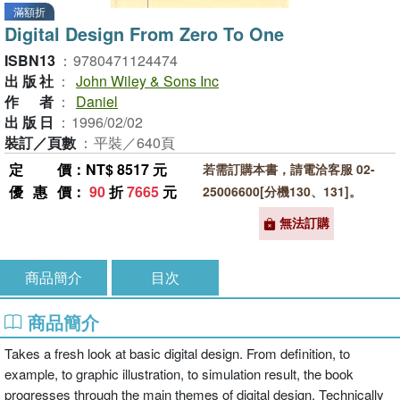
滿額折
Digital Design From Zero To One
ISBN13
：
9780471124474
出版社
：
John Wiley & Sons Inc
作者
：
Daniel
出版日
：
1996/02/02
裝訂／頁數
：
平裝／640頁
定價
：NT$ 8517 元
若需訂購本書，請電洽客服 02-
優惠價
：
90
折
7665
元
25006600[分機130、131]。
無法訂購
商品簡介
目次
商品簡介
Takes a fresh look at basic digital design. From definition, to
example, to graphic illustration, to simulation result, the book
progresses through the main themes of digital design. Technically