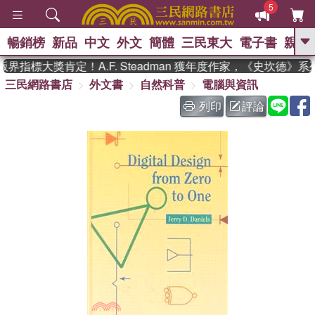
5
暢銷榜
新品
中文
外文
簡體
三民東大
電子書
親子
GO
界指標大獎肯定！A.F. Steadman 獲年度作家，《史坎德》
三民網路書店
外文書
自然科普
電腦與資訊
、
、
熱搜：
東野圭吾
The Odyssey
、
、
父親節
如果歷史是一群喵
暑期
列印
評論
、
、
推薦
國際布克獎 臺灣漫遊錄
方
、
、
念華
台灣的李登輝時代
數學女
、
孩：黎曼猜想
偉大的迷走神經