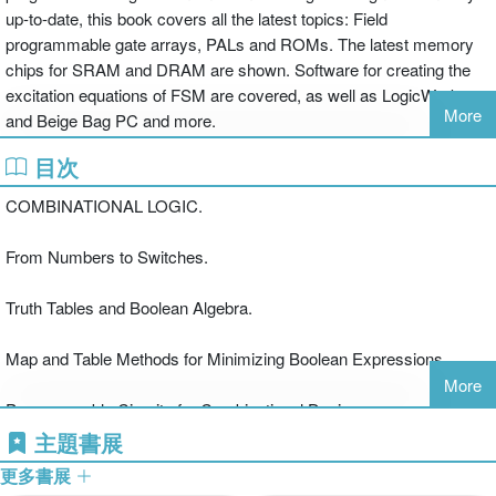
up-to-date, this book covers all the latest topics: Field
programmable gate arrays, PALs and ROMs. The latest memory
chips for SRAM and DRAM are shown. Software for creating the
excitation equations of FSM are covered, as well as LogicWorks
More
and Beige Bag PC and more.
目次
COMBINATIONAL LOGIC.
From Numbers to Switches.
Truth Tables and Boolean Algebra.
Map and Table Methods for Minimizing Boolean Expressions.
More
Programmable Circuits for Combinational Design.
主題書展
SEQUENTIAL DESIGN.
更多書展