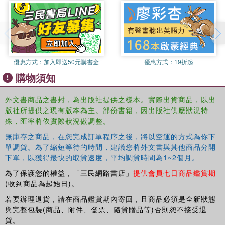
Evolution of Flip-Flops.
Synchronous Counters.
Synchronous Finite State Machines.
優惠方式：
加入即送50元購書金
優惠方式：
19折起
購物須知
MASTERING DESIGN.
Memory.
外文書商品之書封，為出版社提供之樣本。實際出貨商品，以出
版社所提供之現有版本為主。部份書籍，因出版社供應狀況特
殊，匯率將依實際狀況做調整。
Digital Communication and Serial Transmission.
無庫存之商品，在您完成訂單程序之後，將以空運的方式為你下
Arithmetic Hardware.
單調貨。為了縮短等待的時間，建議您將外文書與其他商品分開
下單，以獲得最快的取貨速度，平均調貨時間為1~2個月。
Register Transfer Logic.
為了保護您的權益，「三民網路書店」
提供會員七日商品鑑賞期
(收到商品為起始日)。
Index.
若要辦理退貨，請在商品鑑賞期內寄回，且商品必須是全新狀態
與完整包裝(商品、附件、發票、隨貨贈品等)否則恕不接受退
貨。