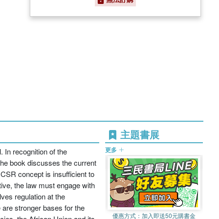
主題書展
更多
. In recognition of the
 The book discusses the current
CSR concept is insufficient to
tive, the law must engage with
ves regulation at the
e are stronger bases for the
優惠方式：
加入即送50元購書金
ies, the African Union and its