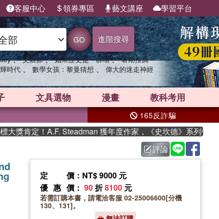
客服中心
領券專區
藝文講座
學習平台
進階搜尋
GO
、
、
、
sey
父親節
如果歷史是一群喵
暑期推薦
、
、
輝時代
數學女孩：黎曼猜想
偉大的迷走神經
子
文具選物
漫畫
教科考用
165反詐騙
肯定！A.F. Steadman 獲年度作家，《史坎德》系列帶你踏
評論
and
ng
定價
：NT$ 9000 元
優惠價
：
90
折
8100
元
若需訂購本書，請電洽客服 02-25006600[分機
130、131]。
無法訂購