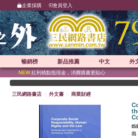
企業採購
會員登入
暢銷榜
新品
推薦
中文
外
NEW
紅利積點抵現金，消費購書更貼心
三民網路書店
外文書
商業財經
Co
th
Co
IS
出