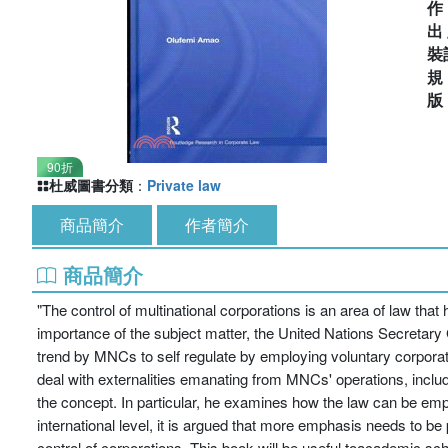
出
裝
90折
杜威圖書分類
：
Private law
商品簡介
作者簡介
商品簡介
"The control of multinational corporations is an area of law that 
importance of the subject matter, the United Nations Secretary 
trend by MNCs to self regulate by employing voluntary corporat
deal with externalities emanating from MNCs' operations, inclu
the concept. In particular, he examines how the law can be empl
international level, it is argued that more emphasis needs to be
control of corporations. This book will be useful toacademic sc