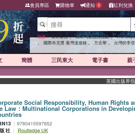
會員專區
購物車
通知
紅利兌換
5
、
、
熱搜：
東野圭吾
高希均教授回憶錄
The Odys
、
、
、
國際布克獎 臺灣漫遊錄
方念華
台灣的李登
文
簡體
三民東大
電子書
親
英國出版界指標大獎
rporate Social Responsibility, Human Rights 
e Law：Multinational Corporations in Developi
untries
BN13
：
9780415597852
版社
：
Routledge UK