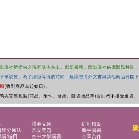
出版社所提供之現有版本為主。部份書籍，因出版社供應狀況特殊
下單調貨。為了縮短等待的時間，建議您將外文書與其他商品分開下
期
(收到商品為起始日)。
態與完整包裝(商品、附件、發票、隨貨贈品等)否則恕不接受退貨。
募
禮券兌換
紅利積點
聚
書館分類法
常見問題
新手購書
購/編目
空中大學購書
企業合作