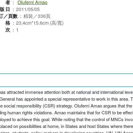
作者
：
Olufemi Amao
版日
：
2011/05/05
訂／頁數
：
精裝／336頁
規格
：
23.4cm*15.6cm (高/寬)
版次
：
1
has attracted immense attention both at national and international level
General has appointed a special representative to work in this area.
e social responsibility (CSR) strategy. Olufemi Amao argues that the 
ding human rights violations. Amao maintains that for CSR to be effec
oyed to achieve this goal. While noting that the control of MNCs invol
 placed on possibilities at home, in States and host States where ther
holars, students, policy makers in developing countries, UN, UN Agenc