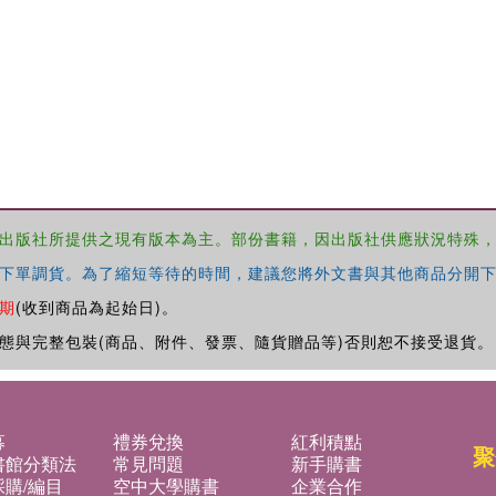
出版社所提供之現有版本為主。部份書籍，因出版社供應狀況特殊
下單調貨。為了縮短等待的時間，建議您將外文書與其他商品分開下
期
(收到商品為起始日)。
態與完整包裝(商品、附件、發票、隨貨贈品等)否則恕不接受退貨。
募
禮券兌換
紅利積點
聚
書館分類法
常見問題
新手購書
購/編目
空中大學購書
企業合作