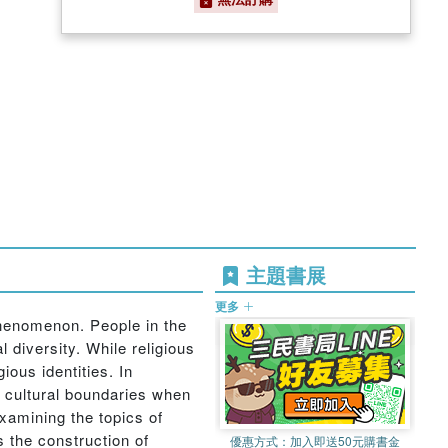
主題書展
更多
phenomenon. People in the
l diversity. While religious
ious identities. In
d cultural boundaries when
xamining the topics of
 the construction of
優惠方式：
加入即送50元購書金