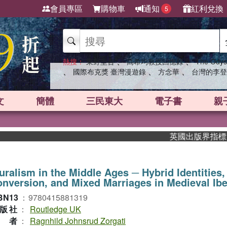
會員專區
購物車
通知
紅利兌換
5
、
、
熱搜：
東野圭吾
高希均教授回憶錄
The Odys
、
、
、
國際布克獎 臺灣漫遊錄
方念華
台灣的李登
文
簡體
三民東大
電子書
親
英國出版界指標大獎肯定
uralism in the Middle Ages ─ Hybrid Identities,
nversion, and Mixed Marriages in Medieval Ibe
BN13
：
9780415881319
版社
：
Routledge UK
作者
：
Ragnhild Johnsrud Zorgati