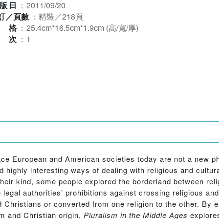
版日
：
2011/09/20
訂／頁數
：
精裝／218頁
規格
：
25.4cm*16.5cm*1.9cm (高/寬/厚)
版次
：
1
t face European and American societies today are not a new 
d highly interesting ways of dealing with religious and cultura
their kind, some people explored the borderland between relig
legal authorities’ prohibitions against crossing religious an
hristians or converted from one religion to the other. By e
m and Christian origin,
Pluralism in the Middle Ages
explores