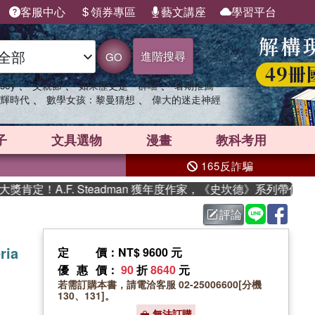
客服中心
領券專區
藝文講座
學習平台
進階搜尋
GO
、
、
、
sey
父親節
如果歷史是一群喵
暑期推薦
、
、
輝時代
數學女孩：黎曼猜想
偉大的迷走神經
子
文具選物
漫畫
教科考用
165反詐騙
！A.F. Steadman 獲年度作家，《史坎德》系列帶你踏上熱
評論
ria
定價
：NT$ 9600 元
優惠價
：
90
折
8640
元
若需訂購本書，請電洽客服 02-25006600[分機
130、131]。
無法訂購