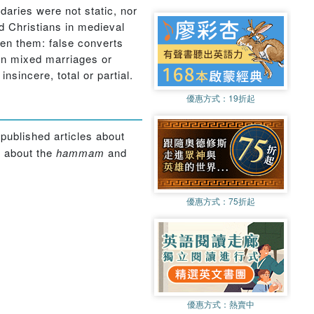
daries were not static, nor
d Christians in medieval
een them: false converts
 in mixed marriages or
nsincere, total or partial.
優惠方式：
19折起
published articles about
t about the
hammam
and
優惠方式：
75折起
優惠方式：
熱賣中