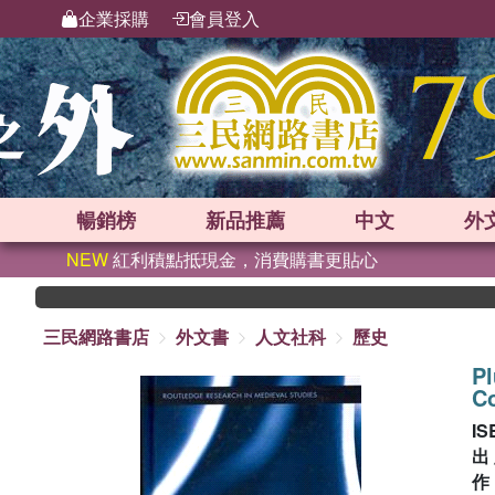
企業採購
會員登入
暢銷榜
新品
推薦
中文
外
NEW
紅利積點抵現金，消費購書更貼心
三民網路書店
外文書
人文社科
歷史
Pl
Co
IS
出