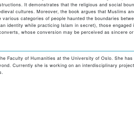
ructions. It demonstrates that the religious and social boun
edieval cultures. Moreover, the book argues that Muslims an
nce various categories of people haunted the boundaries betw
an identity while practicing Islam in secret), those engaged
d converts, whose conversion may be perceived as sincere or i
the Faculty of Humanities at the University of Oslo. She has 
ond. Currently she is working on an interdisciplinary projec
s.