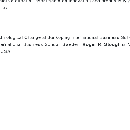
lative effect of investments on innovation and productivity 
icy.
chnological Change at Jonkoping International Business Sc
ternational Business School, Sweden.
Roger R. Stough
is 
y,USA.