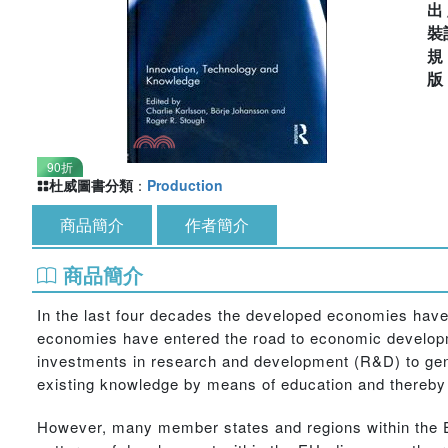
出
裝
90折
杜威圖書分類
：
Production
商品簡介
作者簡介
商品簡介
In the last four decades the developed economies hav
economies have entered the road to economic developme
investments in research and development (R&D) to gen
existing knowledge by means of education and thereby 
However, many member states and regions within the E