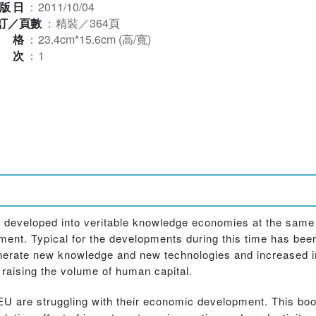
版日
：
2011/10/04
訂／頁數
：
精裝／364頁
規格
：
23.4cm*15.6cm (高/寬)
版次
：
1
e developed into veritable knowledge economies at the sam
nt. Typical for the developments during this time has been
erate new knowledge and new technologies and increased in
raising the volume of human capital.
U are struggling with their economic development. This bo