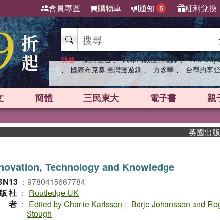
會員專區
購物車
通知
紅利兌換
5
、
、
熱搜：
東野圭吾
高希均教授回憶錄
The Odys
、
、
、
國際布克獎 臺灣漫遊錄
方念華
台灣的李登
文
簡體
三民東大
電子書
親
英國出版界指標
novation, Technology and Knowledge
BN13
：
9780415667784
版社
：
Routledge UK
作者
：
Edited by Charlie Karlsson
;
Börje Johansson and Ro
Stough