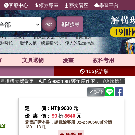
客服中心
領券專區
藝文講座
學習平台
進階搜尋
GO
、
、
、
sey
父親節
如果歷史是一群喵
暑期推薦
、
、
輝時代
數學女孩：黎曼猜想
偉大的迷走神經
子
文具選物
漫畫
教科考用
165反詐騙
大獎肯定！A.F. Steadman 獲年度作家，《史坎德》系列帶
評論
定價
：NT$ 9600 元
優惠價
：
90
折
8640
元
若需訂購本書，請電洽客服 02-25006600[分機
ger
130、131]。
無法訂購