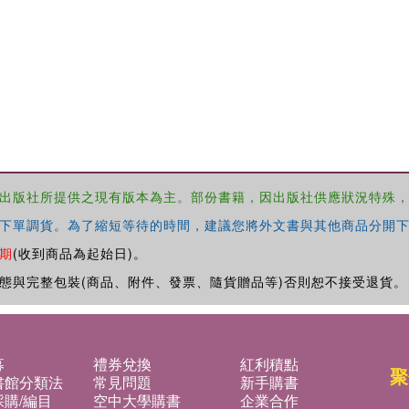
出版社所提供之現有版本為主。部份書籍，因出版社供應狀況特殊
下單調貨。為了縮短等待的時間，建議您將外文書與其他商品分開下
期
(收到商品為起始日)。
態與完整包裝(商品、附件、發票、隨貨贈品等)否則恕不接受退貨。
募
禮券兌換
紅利積點
聚
書館分類法
常見問題
新手購書
購/編目
空中大學購書
企業合作