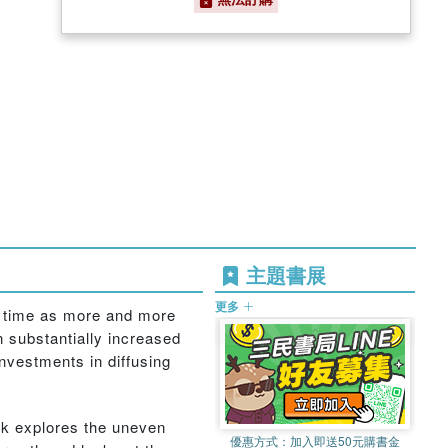
主題書展
更多
e time as more and more
 substantially increased
vestments in diffusing
ok explores the uneven
優惠方式：
加入即送50元購書金