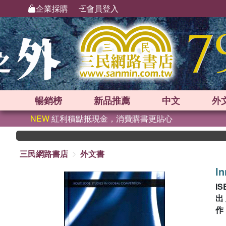
企業採購
會員登入
暢銷榜
新品
推薦
中文
外
NEW
紅利積點抵現金，消費購書更貼心
三民網路書店
外文書
In
IS
出