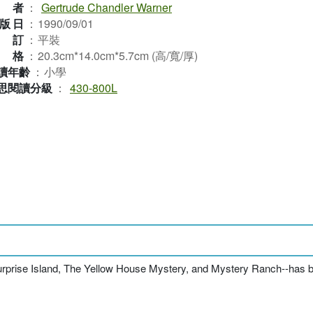
作者
：
Gertrude Chandler Warner
版日
：
1990/09/01
裝訂
：
平裝
規格
：
20.3cm*14.0cm*5.7cm (高/寬/厚)
讀年齡
：
小學
思閱讀分級
：
430-800L
urprise Island, The Yellow House Mystery,
and
Mystery Ranch
--has 