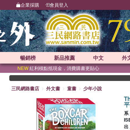
企業採購
會員登入
暢銷榜
新品
推薦
中文
外
NEW
紅利積點抵現金，消費購書更貼心
三民網路書店
外文書
童書
少年小說
T
平
系
IS
出