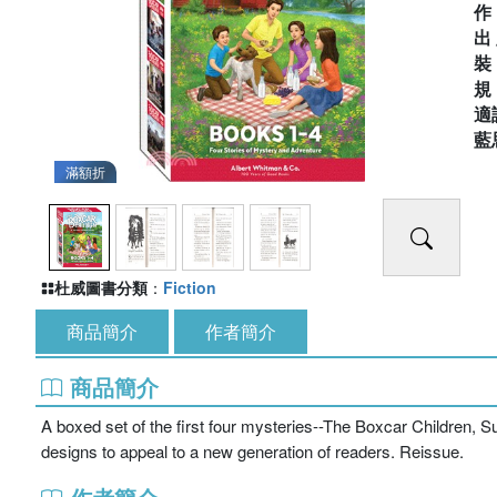
出
適
藍
滿額折
杜威圖書分類
：
Fiction
商品簡介
作者簡介
商品簡介
A boxed set of the first four mysteries--
The Boxcar Children, S
designs to appeal to a new generation of readers. Reissue.