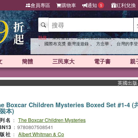
會員專區
購物車
通知
紅利兌換
5
、
、
熱搜：
東野圭吾
高希均教授回憶錄
The Odys
、
、
、
國際布克獎 臺灣漫遊錄
方念華
台灣的李登
文
簡體
三民東大
電子書
親
英國出版界指標
he Boxcar Children Mysteries Boxed Set #1-4
裝本)
列名
：
The Boxcar Children Mysteries
BN13
：
9780807508541
版社
：
Albert Whitman & Co