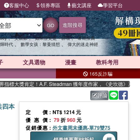
客服中心
領券專區
藝文講座
學習平台
進階搜尋
GO
、
、
、
sey
父親節
如果歷史是一群喵
暑期推薦
、
、
輝時代
數學女孩：黎曼猜想
偉大的迷走神經
子
文具選物
漫畫
教科考用
165反詐騙
大獎肯定！A.F. Steadman 獲年度作家，《史坎德》系列帶
評論
 (共四本
定價
：NT$ 1214 元
優惠價
：
79
折
960
元
促銷優惠
：
外文書周末優惠-單79雙75
領券後再享88折起
領