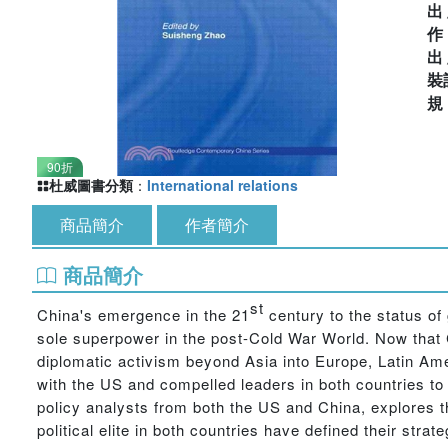
出
出
裝
90折
杜威圖書分類
：
International relations
商品簡介
作者簡介
商品簡介
st
China's emergence in the 21
century to the status of 
sole superpower in the post-Cold War World. Now that C
diplomatic activism beyond Asia into Europe, Latin Amer
with the US and compelled leaders in both countries to 
policy analysts from both the US and China, explores t
political elite in both countries have defined their stra