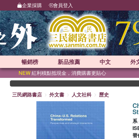
企業採購
會員登入
暢銷榜
新品
推薦
中文
外
NEW
紅利積點抵現金，消費購書更貼心
三民網路書店
外文書
人文社科
歷史
Ch
St
系
IS
替