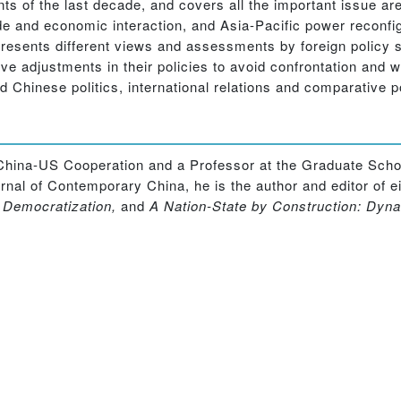
ts of the last decade, and covers all the important issue ar
de and economic interaction, and Asia-Pacific power reconfig
t presents different views and assessments by foreign policy 
 adjustments in their policies to avoid confrontation and war
 Chinese politics, international relations and comparative po
China-US Cooperation and a Professor at the Graduate School
rnal of Contemporary China, he is the author and editor of e
s Democratization,
and
A Nation-State by Construction: Dyn