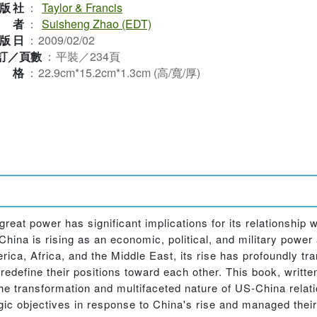
版社
：
Taylor & Francis
作者
：
Suisheng Zhao (EDT)
版日
：
2009/02/02
訂／頁數
：
平裝／234頁
規格
：
22.9cm*15.2cm*1.3cm (高/寬/厚)
great power has significant implications for its relationship 
hina is rising as an economic, political, and military power
ica, Africa, and the Middle East, its rise has profoundly tra
redefine their positions toward each other. This book, writt
he transformation and multifaceted nature of US-China relati
tegic objectives in response to China's rise and managed their