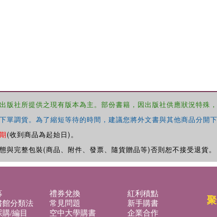
出版社所提供之現有版本為主。部份書籍，因出版社供應狀況特殊
下單調貨。為了縮短等待的時間，建議您將外文書與其他商品分開下
期
(收到商品為起始日)。
態與完整包裝(商品、附件、發票、隨貨贈品等)否則恕不接受退貨。
募
禮券兌換
紅利積點
聚
書館分類法
常見問題
新手購書
購/編目
空中大學購書
企業合作