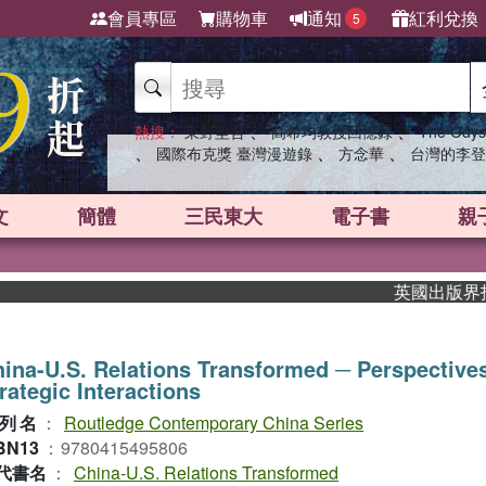
會員專區
購物車
通知
紅利兌換
5
、
、
熱搜：
東野圭吾
高希均教授回憶錄
The Odys
、
、
、
國際布克獎 臺灣漫遊錄
方念華
台灣的李登
文
簡體
三民東大
電子書
親
英國出版界指標大獎
ina-U.S. Relations Transformed ─ Perspective
rategic Interactions
列名
：
Routledge Contemporary China Series
BN13
：
9780415495806
代書名
：
China-U.S. Relations Transformed