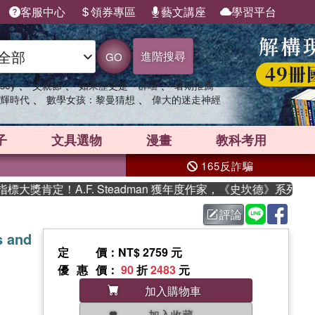
客服中心
領券專區
藝文講座
學習平台
進階搜尋
GO
、
、
、
sey
父親節
如果歷史是一群喵
暑期推薦
、
、
輝時代
數學女孩：黎曼猜想
偉大的迷走神經
子
文具選物
漫畫
教科考用
165反詐騙
肯定！A.F. Steadman 獲年度作家，《史坎德》系列帶你踏
評論
s and
定價
：NT$ 2759 元
優惠價
：
90
折
2483
元
加入購物車
加入收藏