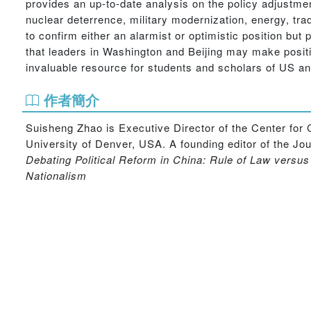
provides an up-to-date analysis on the policy adjustmen
nuclear deterrence, military modernization, energy, tra
to confirm either an alarmist or optimistic position bu
that leaders in Washington and Beijing may make positive
invaluable resource for students and scholars of US and
作者簡介
Suisheng Zhao is Executive Director of the Center for 
University of Denver, USA. A founding editor of the Jou
Debating Political Reform in China: Rule of Law versu
Nationalism