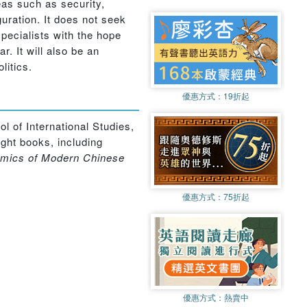
eas such as security,
uration. It does not seek
specialists with the hope
. It will also be an
litics.
優惠方式：
19折起
 of International Studies,
ight books, including
amics of Modern Chinese
優惠方式：
75折起
優惠方式：
熱賣中