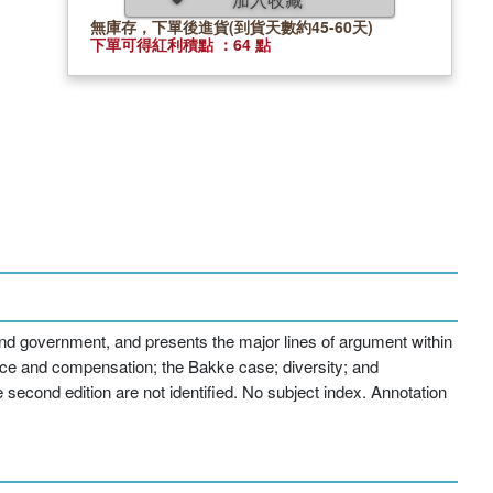
無庫存，下單後進貨(到貨天數約45-60天)
下單可得紅利積點 ：64 點
, and government, and presents the major lines of argument within
stice and compensation; the Bakke case; diversity; and
e second edition are not identified. No subject index. Annotation