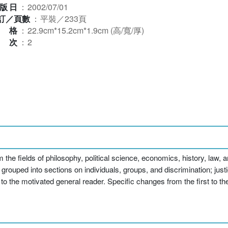
版日
：
2002/07/01
訂／頁數
：
平裝／233頁
規格
：
22.9cm*15.2cm*1.9cm (高/寬/厚)
版次
：
2
 the fields of philosophy, political science, economics, history, law
e grouped into sections on individuals, groups, and discrimination; ju
 to the motivated general reader. Specific changes from the first to th