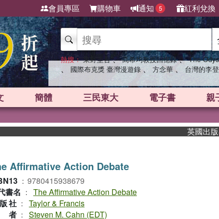
會員專區
購物車
通知
紅利兌換
5
、
、
熱搜：
東野圭吾
高希均教授回憶錄
The Odys
、
、
、
國際布克獎 臺灣漫遊錄
方念華
台灣的李登
文
簡體
三民東大
電子書
親
英國出版界指標
e Affirmative Action Debate
BN13
：
9780415938679
代書名
：
The Affirmative Action Debate
版社
：
Taylor & Francis
作者
：
Steven M. Cahn (EDT)