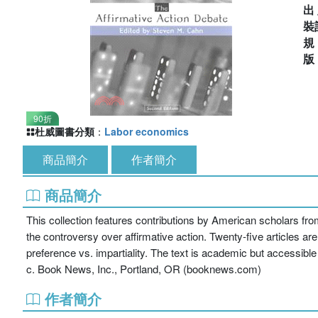
出
裝
90折
杜威圖書分類
：
Labor economics
商品簡介
作者簡介
商品簡介
This collection features contributions by American scholars from
the controversy over affirmative action. Twenty-five articles ar
preference vs. impartiality. The text is academic but accessible
c. Book News, Inc., Portland, OR (booknews.com)
作者簡介