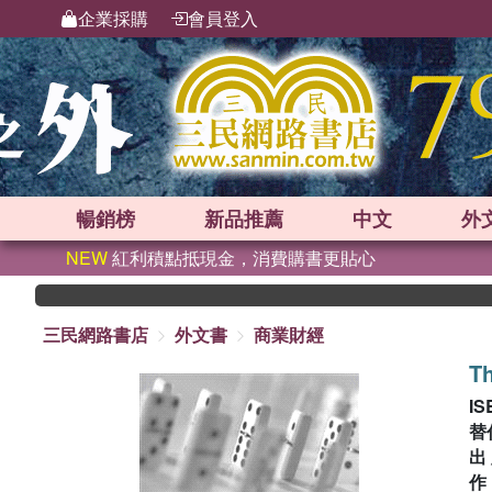
企業採購
會員登入
暢銷榜
新品
推薦
中文
外
NEW
紅利積點抵現金，消費購書更貼心
三民網路書店
外文書
商業財經
Th
IS
替
出