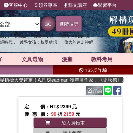
客服中心
領券專區
藝文講座
學習平台
進階搜尋
GO
、
、
、
sey
父親節
如果歷史是一群喵
暑期推薦
、
、
輝時代
數學女孩：黎曼猜想
偉大的迷走神經
子
文具選物
漫畫
教科考用
165反詐騙
大獎肯定！A.F. Steadman 獲年度作家，《史坎德》系列帶
評論
定價
：NT$ 2399 元
優惠價
：
90
折
2159
元
加入購物車
加入收藏