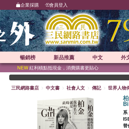
企業採購
會員登入
暢銷榜
新品
推薦
中文
外
NEW
紅利積點抵現金，消費購書更貼心
三民網路書店
中文書
社會人文
傳記
世界人物
柏
B
系
IS
替