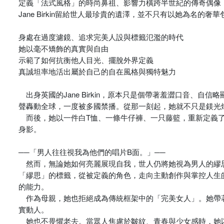
定義「法式風格」的時尚鼻祖、影響力橫跨半世紀的傳奇偶像
Jane Birkin留給世人最珍貴的遺澤，並不只有以她為名的奢華
身處在過度濾鏡、追求完美人設與標籤氾濫的時代
她以毫不矯飾的真實與自由
示範了如何抗衡他人目光、擺脫外界定義
真誠坦率地活出屬於自己的自在風格與獨特魅力
出身英國的Jane Birkin，原本只是個帶著羞澀口音、
聲轟動全球，一度被多國禁播。從那一刻起，她就不只是鎂光
而後，她以一件白T恤、一條牛仔褲、一只藤籃，重新定義了
身影。
──「男人往往視我為他們的唱片B面。」──
然而，無論她如何亮麗展現自我，世人仍將她視為男人的繆思
「繆思」的標籤，從被定義的角色，走向主動創作與掌控人生
的能力。
作為母親，她也拒絕成為傳統框架中的「完美女人」。她帶著
實動人。
她也不畏懼老去。當眾人焦慮於皺紋、青春與少女感時，她