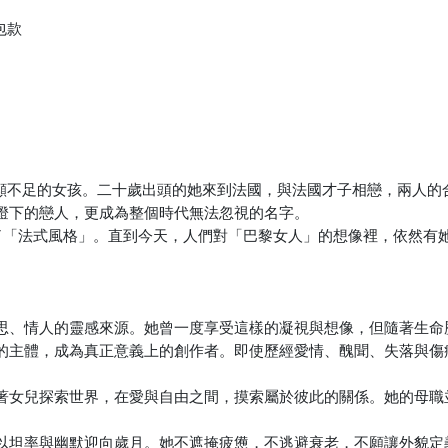
包款
自信略顯不足的女孩。二十歲出頭的她來到法國，與法國才子相戀，兩人
燈下的戀人，更成為整個時代無法忽視的名字。
「法式風格」。直到今天，人們對「巴黎女人」的想像裡，依然有
、情人的靈感來源。她曾一度享受這樣的凝視與想像，但隨著生命
的主體，成為真正意義上的創作者。即使歷經愛情、醜聞、失落與傷
女兒探索世界，在愛與自由之間，摸索屬於彼此的關係。她的母職
以坦率與幽默迎向歲月。她不遮掩疲憊，不逃避衰老，不願讓外貌定