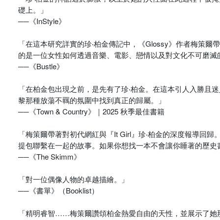
礎上。」
──《InStyle》
「在這本研究詳實的珍‧柏金傳記中，《Glossy》作者梅
的是一位女性如何透過音樂、電影、戀情以及對文化不可磨滅的影響
──《Bustle》
「在柏金包出現之前，是先有了珍‧柏金。在這本引人入勝且迷
黎那種放蕩不羈的氛圍中找到真正的歸屬。」
──《Town & Country》｜2025 秋季最佳書籍
「梅策爾帶著對初代網紅與『It Girl』珍‧柏金的深度報
提包聯繫在一起的故事。如果你想找一本不會讓你睡著的歷史
──《The Skimm》
「對一位偶像人物的卓越描繪。」
──《書單》（Booklist）
「精明睿智……梅策爾讚頌柏金熱愛自由的天性，並展示了她