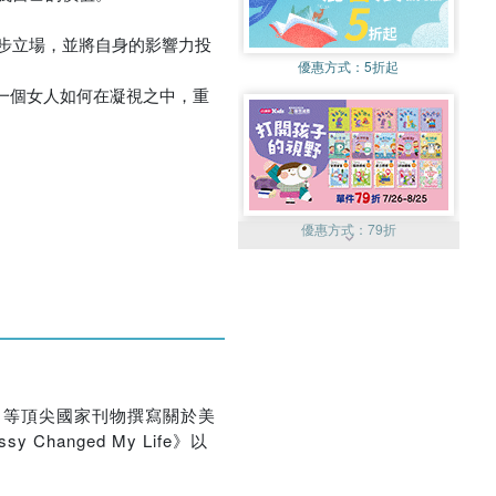
步立場，並將自身的影響力投
優惠方式：
5折起
，一個女人如何在凝視之中，重
優惠方式：
79折
優惠方式：
單79雙75
》等頂尖國家刊物撰寫關於美
Changed My Life》以