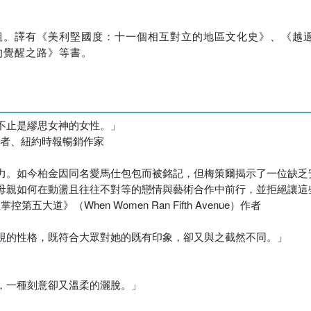
譯有《美利堅國度：十一個相互對立的地區文化史》、《越過高牆
的覺醒之路》等書。
不止是繆思女神的女性。」
市》作者、紐約時報暢銷作家
力。如今柏金因同名愛馬仕包包而被銘記，但梅策爾揭示了一位缺乏
母親如何在動盪且往往不對等的戀情與藝術合作中前行，並拒絕讓這
五大道》（When Women Ran Fifth Avenue）作者
視的性格，既符合大眾對她的既有印象，卻又與之截然不同。」
，一種刻意卻又溫柔的灑脫。」