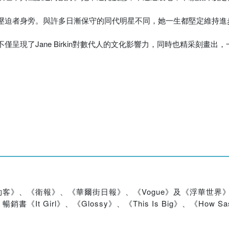
壓迫者身旁。與許多日漸保守的同代明星不同，她一生都堅定維持進
現了Jane Birkin對數代人的文化影響力，同時也精采刻畫出
客》、《衛報》、《華爾街日報》、《Vogue》及《浮華世界
rl》、《Glossy》、《This Is Big》、《How Sassy 