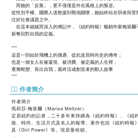
而她的「反叛」，更不僅僅是外在風格上的叛逆。
從性別平權、國際人道救援到戰地關懷，她始終站在弱者與受
注於社會議題之中。
在這本細膩而深入的傳記中，《紐約時報》暢銷作家梅策爾不僅呈
新奪回對自我的定義。
***
這是一則始於飛機上的偶遇、從此改寫時尚史的傳奇；
也是一個女人在被凝視、被消費、被定義的人生裡，
逐漸蛻變、長出自我，最終活成創造者的動人故事
***
作者簡介
作者簡介
瑪莉莎‧梅策爾（Marisa Meltzer）
定居紐約的記者，二十多年來持續為《紐約時報》、《紐約
妝、時尚、生活方式及名人的報導。著作包括《紐約時報》暢銷書《It Gi
及《Girl Power》等。現居曼哈頓。