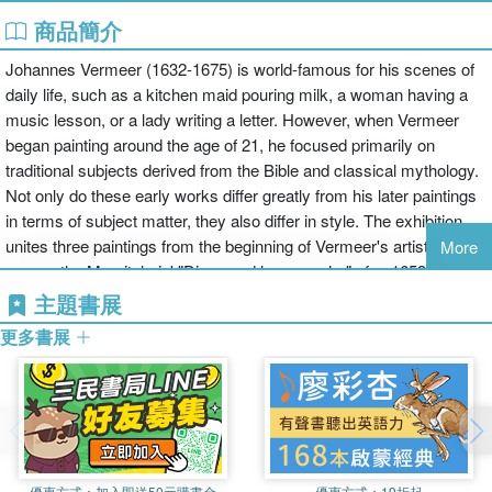
商品簡介
Johannes Vermeer (1632-1675) is world-famous for his scenes of
daily life, such as a kitchen maid pouring milk, a woman having a
music lesson, or a lady writing a letter. However, when Vermeer
began painting around the age of 21, he focused primarily on
traditional subjects derived from the Bible and classical mythology.
Not only do these early works differ greatly from his later paintings
in terms of subject matter, they also differ in style. The exhibition
unites three paintings from the beginning of Vermeer's artistic
More
career: the Mauritshuis' "Diana and her nymphs" of c. 1653-1654,
is joined by "Christ in the house of Martha and Mary" (c. 1655) from
主題書展
the National Gallery of Scotland in Edinburgh, and "The Procuress"
更多書展
(1656) from the Staatliche Kunstsammlungen in Dresden. These
three paintings afford an image of the artist seeking his own style.
All three paintings have recently been restored. Within this context,
the differences between Johannes Vermeer's early and late work
also emerge clearly. "The Young Vermeer" is organised in
collaboration with the Gemaldegalerie Alte Meister in Dresden and
優惠方式：
加入即送50元購書金
優惠方式：
19折起