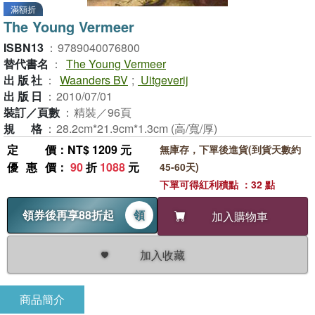
滿額折
The Young Vermeer
ISBN13
：
9789040076800
替代書名
：
The Young Vermeer
出版社
：
Waanders BV
;
Uitgeverij
出版日
：
2010/07/01
裝訂／頁數
：
精裝／96頁
規格
：
28.2cm*21.9cm*1.3cm (高/寬/厚)
定價
：NT$ 1209 元
無庫存，下單後進貨(到貨天數約
優惠價
：
90
折
1088
元
45-60天)
下單可得紅利積點 ：32 點
領券後再享88折起
領
加入購物車
加入收藏
商品簡介