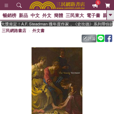
5
暢銷榜
新品
中文
外文
簡體
三民東大
電子書
親子
GO
肯定！A.F. Steadman 獲年度作家，《史坎德》系列帶你
三民網路書店
外文書
、
熱搜：
東野圭吾
高希均教授回憶錄
、
、
、
The Odyssey
父親節
如果歷
評論
、
、
史是一群喵
暑期推薦
國際布克
、
、
獎 臺灣漫遊錄
方念華
台灣的李
、
、
登輝時代
數學女孩：黎曼猜想
偉大的迷走神經