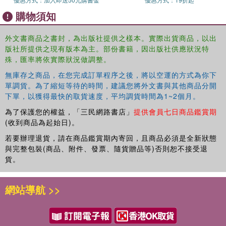
the National Gallery of Scotland in Edinburgh.
購物須知
外文書商品之書封，為出版社提供之樣本。實際出貨商品，以出
版社所提供之現有版本為主。部份書籍，因出版社供應狀況特
殊，匯率將依實際狀況做調整。
無庫存之商品，在您完成訂單程序之後，將以空運的方式為你下
單調貨。為了縮短等待的時間，建議您將外文書與其他商品分開
下單，以獲得最快的取貨速度，平均調貨時間為1~2個月。
為了保護您的權益，「三民網路書店」
提供會員七日商品鑑賞期
(收到商品為起始日)。
若要辦理退貨，請在商品鑑賞期內寄回，且商品必須是全新狀態
與完整包裝(商品、附件、發票、隨貨贈品等)否則恕不接受退
貨。
網站導航 >>