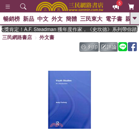
5
暢銷榜
新品
中文
外文
簡體
三民東大
電子書
親子
GO
肯定！A.F. Steadman 獲年度作家，《史坎德》系列帶你踏
三民網路書店
外文書
、
熱搜：
東野圭吾
高希均教授回憶錄
、
、
、
The Odyssey
父親節
如果歷
列印
評論
、
、
史是一群喵
暑期推薦
國際布克
、
、
獎 臺灣漫遊錄
方念華
台灣的李
、
、
登輝時代
數學女孩：黎曼猜想
偉大的迷走神經