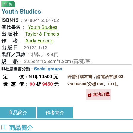
90折
Youth Studies
ISBN13
：
9780415564762
替代書名
：
Youth Studies
出版社
：
Taylor & Francis
作者
：
Andy Furlong
出版日
：
2012/11/12
裝訂／頁數
：
精裝／224頁
規格
：
23.5cm*15.9cm*1.9cm (高/寬/厚)
杜威圖書分類
：
Social groups
定價
：NT$ 10500 元
若需訂購本書，請電洽客服 02-
優惠價
：
90
折
9450
元
25006600[分機130、131]。
無法訂購
商品簡介
作者簡介
商品簡介