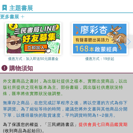
(with Fred Cartmel, 1997, second edition 2007, Open
to youth studies. It will appeal to undergraduate students
主題書展
University Press),
Higher Education and Social Justice
on international academic and vocational courses,
(with Fred Cartmel, 2009, Open University Press) and the
更多書展
including sociology, politics, criminology, social policy,
Handbook of Youth and Young Adulthood
(2009,
geography and psychology.
Routledge).
優惠方式：
加入即送50元購書金
優惠方式：
19折起
購物須知
外文書商品之書封，為出版社提供之樣本。實際出貨商品，以出
版社所提供之現有版本為主。部份書籍，因出版社供應狀況特
殊，匯率將依實際狀況做調整。
無庫存之商品，在您完成訂單程序之後，將以空運的方式為你下
單調貨。為了縮短等待的時間，建議您將外文書與其他商品分開
下單，以獲得最快的取貨速度，平均調貨時間為1~2個月。
為了保護您的權益，「三民網路書店」
提供會員七日商品鑑賞期
(收到商品為起始日)。