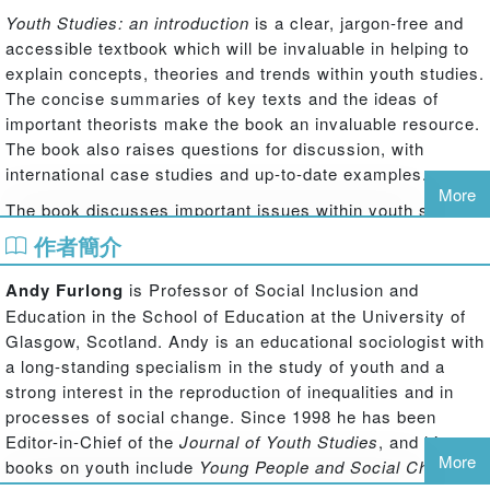
Youth Studies: an introduction
is a clear, jargon-free and
accessible textbook which will be invaluable in helping to
explain concepts, theories and trends within youth studies.
The concise summaries of key texts and the ideas of
important theorists make the book an invaluable resource.
The book also raises questions for discussion, with
international case studies and up-to-date examples.
More
The book discusses important issues within youth studies,
for example:
作者簡介
education and opportunity
Andy Furlong
is Professor of Social Inclusion and
employment and unemployment
family, friends and living arrangements
Education in the School of Education at the University of
crime and justice
Glasgow, Scotland. Andy is an educational sociologist with
identities
a long-standing specialism in the study of youth and a
health and sexuality
strong interest in the reproduction of inequalities and in
citizenship and political engagement.
processes of social change. Since 1998 he has been
Editor-in-Chief of the
Journal of Youth Studies
, and his
Suitable for a wide range of youth-related courses, this
More
books on youth include
Young People and Social Change
textbook provides a theoretical and empirical introduction