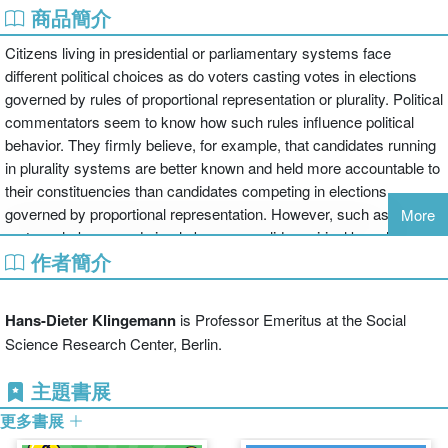
商品簡介
Citizens living in presidential or parliamentary systems face
different political choices as do voters casting votes in elections
governed by rules of proportional representation or plurality. Political
commentators seem to know how such rules influence political
behavior. They firmly believe, for example, that candidates running
in plurality systems are better known and held more accountable to
their constituencies than candidates competing in elections
governed by proportional representation. However, such assertions
More
rest on shaky ground simply because solid empirical knowledge to
作者簡介
evaluate the impact of political institutions on individual political
behavior is still lacking.
The Comparative Study of Electoral
Systems
has collected data on political institutions and on individual
Hans-Dieter Klingemann
is Professor Emeritus at the Social
political behavior and scrutinized it carefully. In line with common
Science Research Center, Berlin.
wisdom results of most analyses presented in this volume confirm
that political institutions matter for individual political behavior but,
主題書展
contrary to what is widely believed, they do not matter much.
更多書展