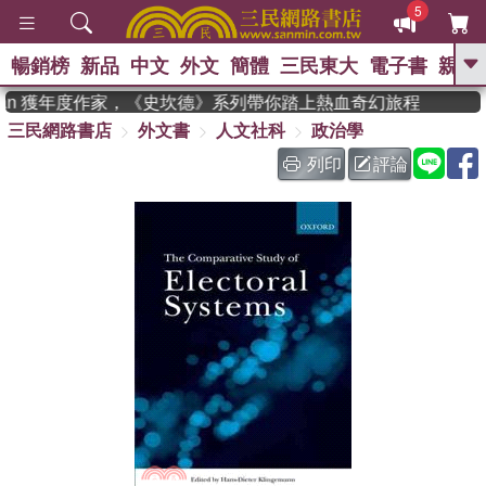
5
暢銷榜
新品
中文
外文
簡體
三民東大
電子書
親子
GO
dman 獲年度作家，《史坎德》系列帶你踏上熱血奇幻旅程
三民網路書店
外文書
人文社科
政治學
、
熱搜：
東野圭吾
高希均教授回憶錄
、
、
、
The Odyssey
父親節
如果歷
列印
評論
、
、
史是一群喵
暑期推薦
國際布克
、
、
獎 臺灣漫遊錄
方念華
台灣的李
、
、
登輝時代
數學女孩：黎曼猜想
偉大的迷走神經