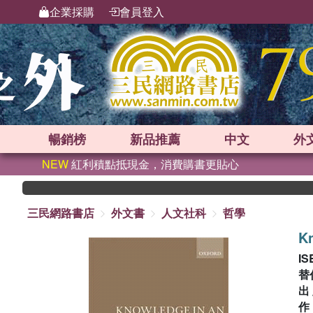
企業採購
會員登入
暢銷榜
新品
推薦
中文
外
NEW
紅利積點抵現金，消費購書更貼心
三民網路書店
外文書
人文社科
哲學
Kn
IS
替
出