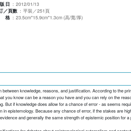
版日
：
2012/01/13
訂／頁數
：
平裝／251頁
規格
：
23.5cm*15.9cm*1.3cm (高/寬/厚)
ion between knowledge, reasons, and justification. According to the p
what you know can be a reason you have and you can rely on the reas
ising. But if knowledge does allow for a chance of error - as seems req
sition in epistemology. Because any chance of error, if the stakes are 
evidence and generally the same strength of epistemic position for a p
mifications for debates about epistemological externalism and contex