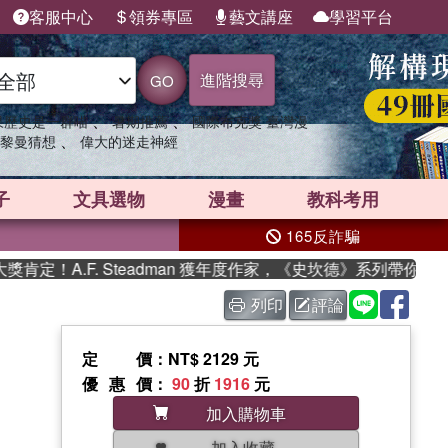
客服中心
領券專區
藝文講座
學習平台
進階搜尋
GO
、
、
果歷史是一群喵
暑期推薦
國際布克獎 臺灣漫
、
黎曼猜想
偉大的迷走神經
子
文具選物
漫畫
教科考用
165反詐騙
！A.F. Steadman 獲年度作家，《史坎德》系列帶你踏上熱
列印
評論
定價
：NT$ 2129 元
優惠價
：
90
折
1916
元
加入購物車
加入收藏