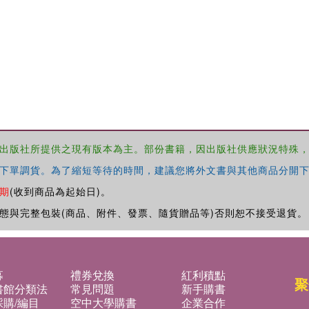
出版社所提供之現有版本為主。部份書籍，因出版社供應狀況特殊
下單調貨。為了縮短等待的時間，建議您將外文書與其他商品分開下
期
(收到商品為起始日)。
態與完整包裝(商品、附件、發票、隨貨贈品等)否則恕不接受退貨。
募
禮券兌換
紅利積點
聚
書館分類法
常見問題
新手購書
購/編目
空中大學購書
企業合作