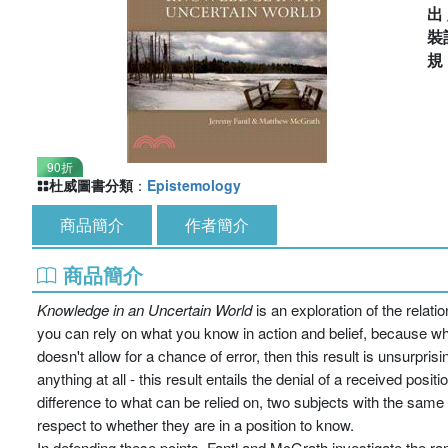
出
裝
90折
杜威圖書分類
：
Epistemology
商品簡介
作者簡介
商品簡介
Knowledge in an Uncertain World
is an exploration of the relat
you can rely on what you know in action and belief, because 
doesn't allow for a chance of error, then this result is unsurpr
anything at all - this result entails the denial of a received po
difference to what can be relied on, two subjects with the same 
respect to whether they are in a position to know.
In defending these points, Fantl and McGrath investigate the ra