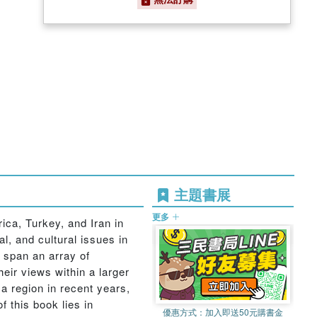
主題書展
更多
ica, Turkey, and Iran in
al, and cultural issues in
e span an array of
eir views within a larger
a region in recent years,
f this book lies in
優惠方式：
加入即送50元購書金