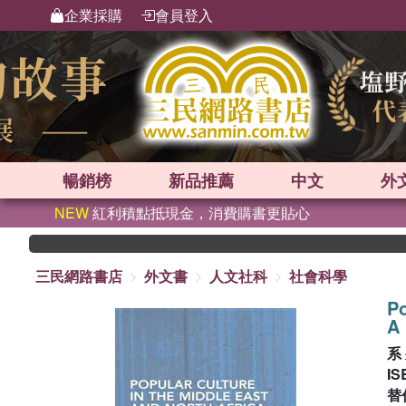
企業採購
會員登入
暢銷榜
新品
推薦
中文
外
NEW
紅利積點抵現金，消費購書更貼心
三民網路書店
外文書
人文社科
社會科學
Po
A 
系
IS
替