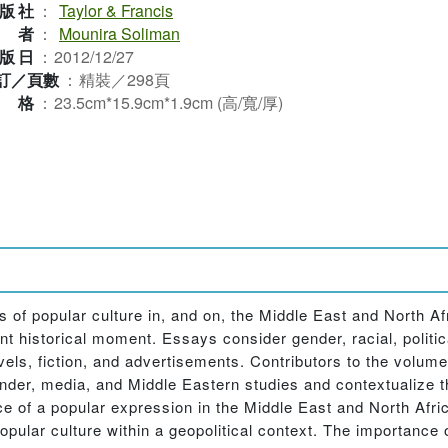
版社
：
Taylor & Francis
作者
：
Mounira Soliman
版日
：
2012/12/27
訂／頁數
：
精裝／298頁
規格
：
23.5cm*15.9cm*1.9cm (高/寬/厚)
of popular culture in, and on, the Middle East and North Afr
ent historical moment. Essays consider gender, racial, politic
vels, fiction, and advertisements. Contributors to the volum
ender, media, and Middle Eastern studies and contextualize th
e of a popular expression in the Middle East and North Afric
opular culture within a geopolitical context. The importance o