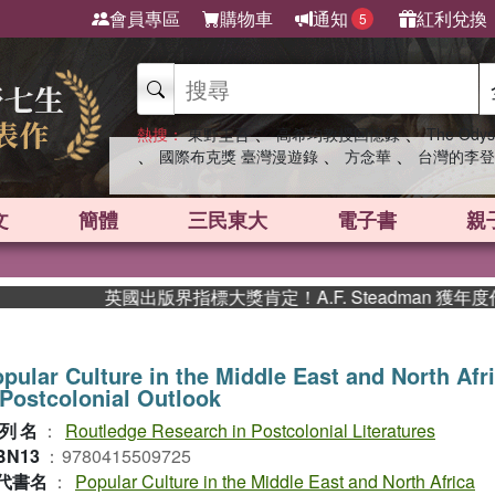
會員專區
購物車
通知
紅利兌換
5
、
、
熱搜：
東野圭吾
高希均教授回憶錄
The Odys
、
、
、
國際布克獎 臺灣漫遊錄
方念華
台灣的李登
文
簡體
三民東大
電子書
親
英國出版界指標大獎肯定！A.F. Steadman 獲年
pular Culture in the Middle East and North Afr
Postcolonial Outlook
列名
：
Routledge Research in Postcolonial Literatures
BN13
：
9780415509725
代書名
：
Popular Culture in the Middle East and North Africa