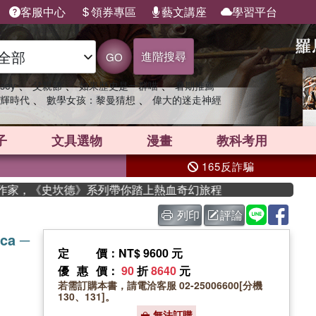
客服中心
領券專區
藝文講座
學習平台
進階搜尋
GO
、
、
、
sey
父親節
如果歷史是一群喵
暑期推薦
、
、
輝時代
數學女孩：黎曼猜想
偉大的迷走神經
子
文具選物
漫畫
教科考用
165反詐騙
度作家，《史坎德》系列帶你踏上熱血奇幻旅程
列印
評論
ica ─
定價
：NT$ 9600 元
優惠價
：
90
折
8640
元
若需訂購本書，請電洽客服 02-25006600[分機
130、131]。
無法訂購