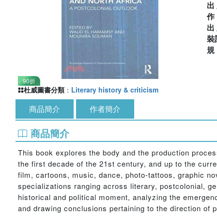
出
出
裝
90折
杜威圖書分類
：
Literary history & criticism
商品簡介
作者簡介
商品簡介
This book explores the body and the production process 
the first decade of the 21st century, and up to the curr
film, cartoons, music, dance, photo-tattoos, graphic no
specializations ranging across literary, postcolonial, g
historical and political moment, analyzing the emergenc
and drawing conclusions pertaining to the direction of p