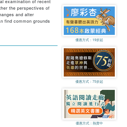
al examination of recent
ther the perspectives of
changes and alter
 can find common grounds
優惠方式：
19折起
優惠方式：
75折起
優惠方式：
熱賣中