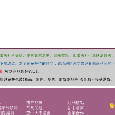
出版社所提供之現有版本為主。部份書籍，因出版社供應狀況特殊
下單調貨。為了縮短等待的時間，建議您將外文書與其他商品分開下
期
(收到商品為起始日)。
態與完整包裝(商品、附件、發票、隨貨贈品等)否則恕不接受退貨。
募
禮券兌換
紅利積點
聚
書館分類法
常見問題
新手購書
購/編目
空中大學購書
企業合作