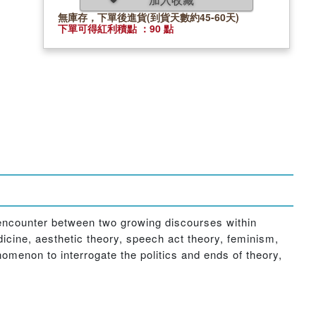
無庫存，下單後進貨(到貨天數約45-60天)
下單可得紅利積點 ：90 點
g encounter between two growing discourses within
dicine, aesthetic theory, speech act theory, feminism,
omenon to interrogate the politics and ends of theory,