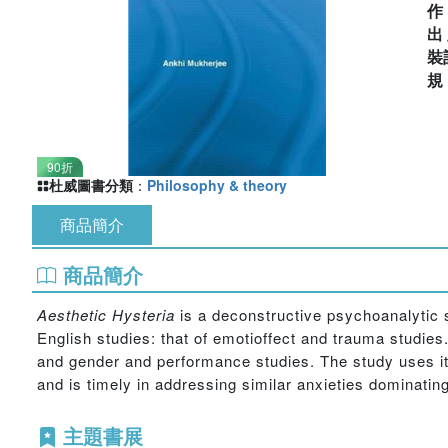
出
裝
90折
杜威圖書分類
：
Philosophy & theory
商品簡介
商品簡介
Aesthetic Hysteria
is a deconstructive psychoanalytic s
English studies: that of emotioffect and trauma studies.
and gender and performance studies. The study uses its 
and is timely in addressing similar anxieties dominating
主題書展