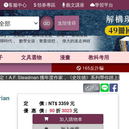
客服中心
領券專區
藝文講座
學習平台
進階搜尋
GO
、
、
、
sey
父親節
如果歷史是一群喵
暑期推薦
、
、
輝時代
數學女孩：黎曼猜想
偉大的迷走神經
子
文具選物
漫畫
教科考用
165反詐騙
F. Steadman 獲年度作家，《史坎德》系列帶你踏上熱血奇幻
評論
rian
定價
：NT$ 3359 元
優惠價
：
90
折
3023
元
加入購物車
加入收藏