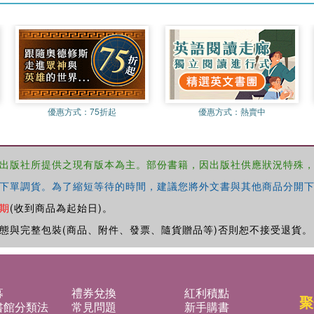
優惠方式：
75折起
優惠方式：
熱賣中
出版社所提供之現有版本為主。部份書籍，因出版社供應狀況特殊
下單調貨。為了縮短等待的時間，建議您將外文書與其他商品分開下
期
(收到商品為起始日)。
態與完整包裝(商品、附件、發票、隨貨贈品等)否則恕不接受退貨。
募
禮券兌換
紅利積點
聚
書館分類法
常見問題
新手購書