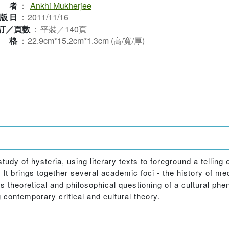
作者
：
Ankhi Mukherjee
版日
：
2011/11/16
訂／頁數
：
平裝／140頁
規格
：
22.9cm*15.2cm*1.3cm (高/寬/厚)
tudy of hysteria, using literary texts to foreground a tellin
 It brings together several academic foci - the history of me
theoretical and philosophical questioning of a cultural phen
 contemporary critical and cultural theory.