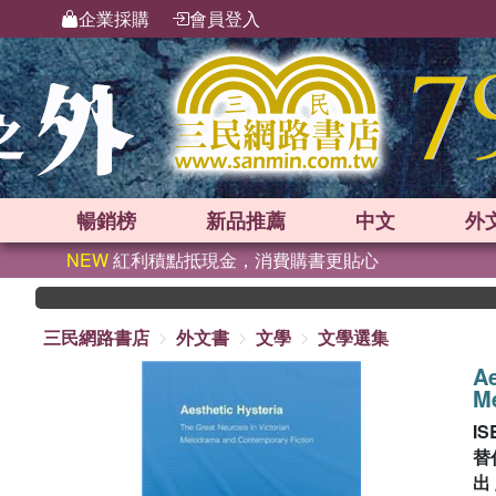
企業採購
會員登入
暢銷榜
新品
推薦
中文
外
NEW
紅利積點抵現金，消費購書更貼心
三民網路書店
外文書
文學
文學選集
Ae
M
IS
替
出