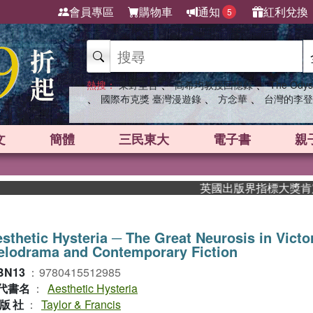
會員專區
購物車
通知
紅利兌換
5
、
、
熱搜：
東野圭吾
高希均教授回憶錄
The Odys
、
、
、
國際布克獎 臺灣漫遊錄
方念華
台灣的李登
文
簡體
三民東大
電子書
親
英國出版界指標大獎肯定！A.
sthetic Hysteria ─ The Great Neurosis in Victo
elodrama and Contemporary Fiction
BN13
：
9780415512985
代書名
：
Aesthetic Hysteria
版社
：
Taylor & Francis