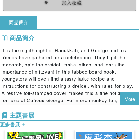
加入收藏
商品簡介
商品簡介
It is the eighth night of Hanukkah, and George and his
friends have gathered for a celebration. They light the
menorah, spin the dreidel, make latkes, and learn the
importance of mitzvah! In this tabbed board book,
youngsters will even find a tasty latke recipe and
instructions for constructing a dreidel, with rules for play.
A festive foil-stamped cover makes this a fine holiday gift
More
for fans of Curious George. For more monkey fun,
investigate www.curiousgeorge.com.
主題書展
更多書展