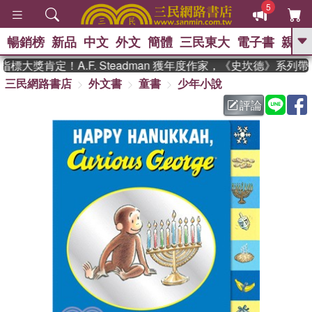
5
暢銷榜
新品
中文
外文
簡體
三民東大
電子書
親子
GO
大獎肯定！A.F. Steadman 獲年度作家，《史坎德》系列
三民網路書店
外文書
童書
少年小說
、
熱搜：
東野圭吾
高希均教授回憶錄
、
、
、
The Odyssey
父親節
如果歷
評論
、
、
史是一群喵
暑期推薦
國際布克
、
、
獎 臺灣漫遊錄
方念華
台灣的李
、
、
登輝時代
數學女孩：黎曼猜想
偉大的迷走神經