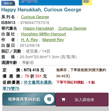
滿額折
Happy Hanukkah, Curious George
系列名
：
Curious George
ISBN13
：
9780547757315
替代書名
：
Happy Hanukkah
,
Curious George
出版社
：
Houghton Mifflin Harcourt
作者
：
H. A. Rey
;
Margret Rey
出版日
：
2012/09/18
裝訂／頁數
：
硬頁書／14頁
規格
：
20.3cm*22.9cm*1.3cm (高/寬/厚)
適讀年齡
：
學齡前
定價
：NT$ 418 元
無庫存，下單後進貨(到貨天數約
優惠價
：
79
折
331
元
30-45天)
促銷優惠
：
外文書周末優惠-
下單可得紅利積點 ：9 點
單79雙75
領券後再享88折起
領
加入購物車