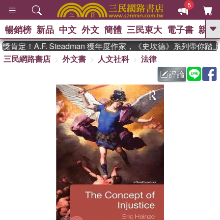
5
暢銷榜
新品
中文
外文
簡體
三民東大
電子書
親子
GO
定！A.F. Steadman 獲年度作家，《史坎德》系列帶你踏
三民網路書店
外文書
人文社科
法律
、
熱搜：
東野圭吾
高希均教授回憶錄
、
、
、
The Odyssey
父親節
如果歷
評論
、
、
史是一群喵
暑期推薦
國際布克
、
、
獎 臺灣漫遊錄
方念華
台灣的李
、
、
登輝時代
數學女孩：黎曼猜想
偉大的迷走神經