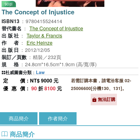
90折
The Concept of Injustice
ISBN13
：
9780415524414
替代書名
：
The Concept of Injustice
出版社
：
Taylor & Francis
作者
：
Eric Heinze
出版日
：
2012/12/05
裝訂／頁數
：
精裝／232頁
規格
：
24.8cm*16.5cm*1.9cm (高/寬/厚)
杜威圖書分類
：
Law
定價
：NT$ 9000 元
若需訂購本書，請電洽客服 02-
優惠價
：
90
折
8100
元
25006600[分機130、131]。
無法訂購
商品簡介
作者簡介
商品簡介