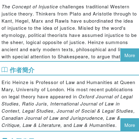
The Concept of Injustice
challenges traditional Western
justice theory. Thinkers from Plato and Aristotle through to
Kant, Hegel, Marx and Rawls have subordinated the idea
of injustice to the idea of justice. Misled by the word's
etymology, political theorists have assumed injustice to be
the sheer, logical opposite of justice. Heinze summons
ancient and early modern texts, philosophical and literary,
More
with special attention to Shakespeare, to argue that
injustice is not primarily the negation, failure or absence of
作者簡介
justice. It is the constant product of regimes and norms of
justice. Justice is not always the cure for injustice, and is
Eric Heinze is Professor of Law and Humanities at Queen
often its cause.
Mary, University of London. His most recent publications
on legal theory have appeared in
Oxford Journal of Legal
Studies, Ratio Juris, International Journal of Law in
Context, Legal Studies, Journal of Social & Legal Studies,
Canadian Journal of Law and Jurisprudence, Law &
Critique, Law & Literature,
and
Law & Humanities.
More