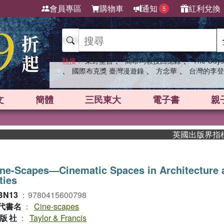
會員專區
購物車
通知
紅利兌換
5
、
、
熱搜：
東野圭吾
高希均教授回憶錄
The Odys
、
、
、
國際布克獎 臺灣漫遊錄
方念華
台灣的李登
文
簡體
三民東大
電子書
親
英國出版界指標大獎肯
ne-Scapes—Cinematic Spaces in Architecture 
ties
BN13
：
9780415600798
代書名
：
Cine-scapes
版社
：
Taylor & Francis