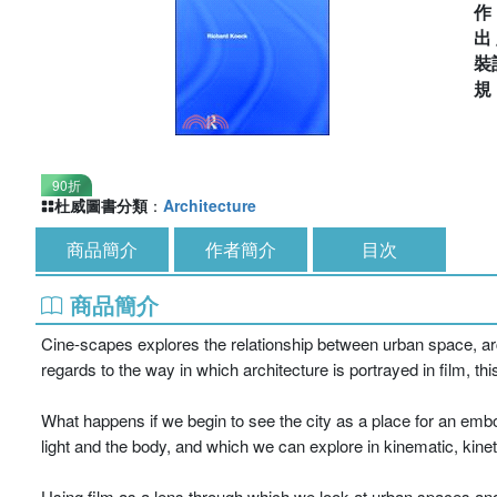
出
裝
90折
杜威圖書分類
：
Architecture
商品簡介
作者簡介
目次
商品簡介
Cine-scapes explores the relationship between urban space, a
regards to the way in which architecture is portrayed in film, t
What happens if we begin to see the city as a place for an em
light and the body, and which we can explore in kinematic, kine
Using film as a lens through which we look at urban spaces and