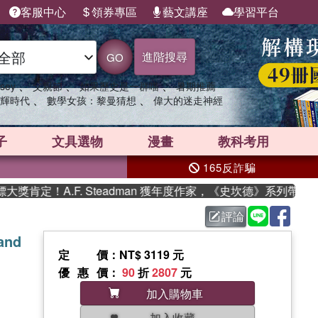
客服中心
領券專區
藝文講座
學習平台
進階搜尋
GO
、
、
、
sey
父親節
如果歷史是一群喵
暑期推薦
、
、
輝時代
數學女孩：黎曼猜想
偉大的迷走神經
子
文具選物
漫畫
教科考用
165反詐騙
定！A.F. Steadman 獲年度作家，《史坎德》系列帶你踏上
評論
and
定價
：NT$ 3119 元
優惠價
：
90
折
2807
元
加入購物車
加入收藏