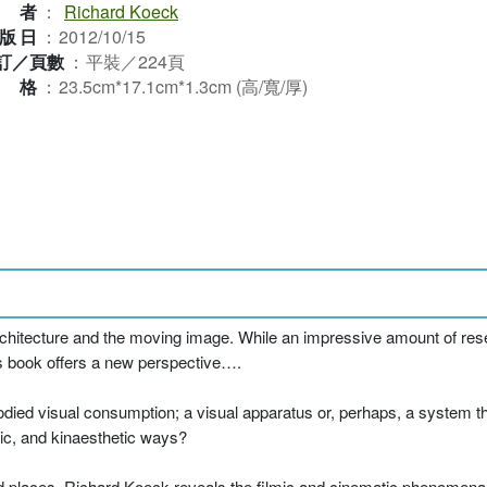
作者
：
Richard Koeck
版日
：
2012/10/15
訂／頁數
：
平裝／224頁
規格
：
23.5cm*17.1cm*1.3cm (高/寬/厚)
rchitecture and the moving image. While an impressive amount of re
his book offers a new perspective….
bodied visual consumption; a visual apparatus or, perhaps, a system 
tic, and kinaesthetic ways?
 places, Richard Koeck reveals the filmic and cinematic phenomena an