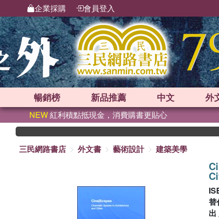
企業採購
會員登入
暢銷榜
新品
推薦
中文
外
NEW
紅利積點抵現金，消費購書更貼心
三民網路書店
外文書
藝術設計
建築美學
Ci
Ci
IS
替
出