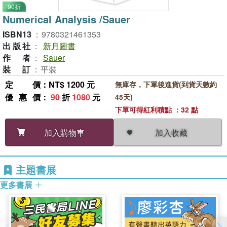
90折
Numerical Analysis /Sauer
ISBN13
：
9780321461353
出版社
：
新月圖書
作者
：
Sauer
裝訂
：
平裝
定價
：NT$ 1200 元
無庫存，下單後進貨(到貨天數約
優惠價
：
90
折
1080
元
45天)
下單可得紅利積點 ：32 點
加入收藏
加入購物車
主題書展
更多書展