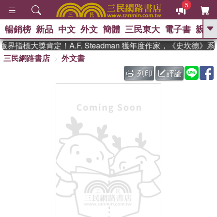
5
暢銷榜
新品
中文
外文
簡體
三民東大
電子書
親子
GO
界指標大獎肯定！A.F. Steadman 獲年度作家，《史坎德》
三民網路書店
外文書
、
熱搜：
東野圭吾
高希均教授回憶錄
、
、
、
The Odyssey
父親節
如果歷
列印
評論
、
、
史是一群喵
暑期推薦
國際布克
、
、
獎 臺灣漫遊錄
方念華
台灣的李
、
、
登輝時代
數學女孩：黎曼猜想
偉大的迷走神經