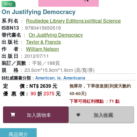
90折
On Justifying Democracy
系列名
：
Routledge Library Editions:political Science
ISBN13
：
9780415650519
替代書名
：
On Justifying Democracy
出版社
：
Taylor & Francis
作者
：
William Nelson
出版日
：
2012/07/11
裝訂／頁數
：
平裝／188頁
規格
：
23.5cm*15.9cm*1.9cm (高/寬/厚)
杜威圖書分類
：
American. ie. Americana
定價
：NT$ 2639 元
無庫存，下單後進貨(到貨天數約
優惠價
：
90
折
2375
元
45-60天)
下單可得紅利積點 ：71 點
加入收藏
加入購物車
商品簡介