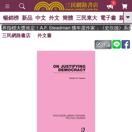
5
暢銷榜
新品
中文
外文
簡體
三民東大
電子書
親子
GO
指標大獎肯定！A.F. Steadman 獲年度作家，《史坎德》
三民網路書店
外文書
、
熱搜：
東野圭吾
高希均教授回憶錄
、
、
、
The Odyssey
父親節
如果歷
評論
、
、
史是一群喵
暑期推薦
國際布克
、
、
獎 臺灣漫遊錄
方念華
台灣的李
、
、
登輝時代
數學女孩：黎曼猜想
偉大的迷走神經