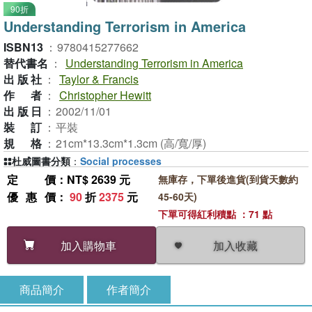
90折
Understanding Terrorism in America
ISBN13
：
9780415277662
替代書名
：
Understanding Terrorism in America
出版社
：
Taylor & Francis
作者
：
Christopher Hewitt
出版日
：
2002/11/01
裝訂
：
平裝
規格
：
21cm*13.3cm*1.3cm (高/寬/厚)
杜威圖書分類
：
Social processes
定價
：NT$ 2639 元
無庫存，下單後進貨(到貨天數約
優惠價
：
90
折
2375
元
45-60天)
下單可得紅利積點 ：71 點
加入收藏
加入購物車
商品簡介
作者簡介