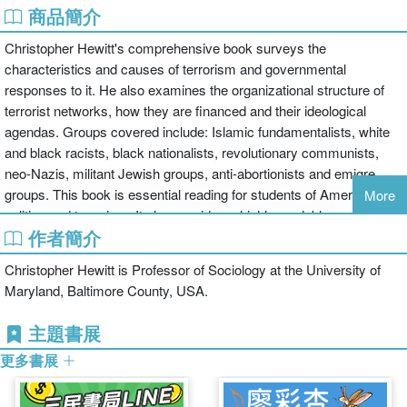
商品簡介
Christopher Hewitt's comprehensive book surveys the
characteristics and causes of terrorism and governmental
responses to it. He also examines the organizational structure of
terrorist networks, how they are financed and their ideological
agendas. Groups covered include: Islamic fundamentalists, white
and black racists, black nationalists, revolutionary communists,
neo-Nazis, militant Jewish groups, anti-abortionists and emigre
groups. This book is essential reading for students of American
More
politics and terrorism. It also provides a highly readable account for
作者簡介
interested readers wishing to know more about a topic which has
recently become tragically relevant to world affairs.
Christopher Hewitt is Professor of Sociology at the University of
Maryland, Baltimore County, USA.
主題書展
更多書展