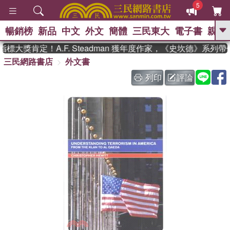
5
暢銷榜
新品
中文
外文
簡體
三民東大
電子書
親子
GO
大獎肯定！A.F. Steadman 獲年度作家，《史坎德》系列帶
三民網路書店
外文書
、
熱搜：
東野圭吾
高希均教授回憶錄
、
、
、
The Odyssey
父親節
如果歷
列印
評論
、
、
史是一群喵
暑期推薦
國際布克
、
、
獎 臺灣漫遊錄
方念華
台灣的李
、
、
登輝時代
數學女孩：黎曼猜想
偉大的迷走神經