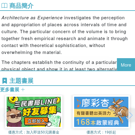
商品簡介
Architecture as Experience
investigates the perception
and appropriation of places across intervals of time and
culture. The particular concern of the volume is to bring
together fresh empirical research and animate it through
contact with theoretical sophistication, without
overwhelming the material.
The chapters establish the continuity of a particular
More
physical object and show it in at least two alternative
historical perspectives, in which recognisable features are
主題書展
shown in different lights. The results are often surprising,
更多書展
inverting the common idea of a historic place as having an
enduring meaning. This book shows the insight that can be
gained from learning about earlier constructions of
meaning which have been derived from the same buildings
that stand before us today.
優惠方式：
加入即送50元購書金
優惠方式：
19折起