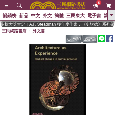
5
暢銷榜
新品
中文
外文
簡體
三民東大
電子書
親子
GO
標大獎肯定！A.F. Steadman 獲年度作家，《史坎德》系列
三民網路書店
外文書
、
熱搜：
東野圭吾
高希均教授回憶錄
、
、
、
The Odyssey
父親節
如果歷
列印
評論
、
、
史是一群喵
暑期推薦
國際布克
、
、
獎 臺灣漫遊錄
方念華
台灣的李
、
、
登輝時代
數學女孩：黎曼猜想
偉大的迷走神經