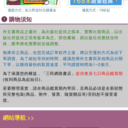
coordination of its IP protection and development
strategies, adopt a more systematic and heterogeneous
優惠方式：
加入即送50元購書金
優惠方式：
19折起
approach, and make IP theory, policy, specific legal
購物須知
mechanisms, marketing forces and all other available
measures work collectively to deal with digital challenges
外文書商品之書封，為出版社提供之樣本。實際出貨商品，以出
and in a way that contributes to the establishment of a
版社所提供之現有版本為主。部份書籍，因出版社供應狀況特
knowledge equilibrium international society.
殊，匯率將依實際狀況做調整。
無庫存之商品，在您完成訂單程序之後，將以空運的方式為你下
單調貨。為了縮短等待的時間，建議您將外文書與其他商品分開
下單，以獲得最快的取貨速度，平均調貨時間為1~2個月。
為了保護您的權益，「三民網路書店」
提供會員七日商品鑑賞期
(收到商品為起始日)。
若要辦理退貨，請在商品鑑賞期內寄回，且商品必須是全新狀態
與完整包裝(商品、附件、發票、隨貨贈品等)否則恕不接受退
貨。
網站導航 >>