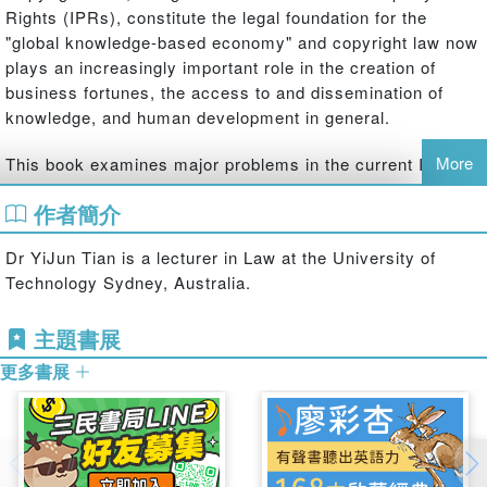
Rights (IPRs), constitute the legal foundation for the
"global knowledge-based economy" and copyright law now
plays an increasingly important role in the creation of
business fortunes, the access to and dissemination of
knowledge, and human development in general.
More
This book examines major problems in the current IPR
regime, particularly the copyright regime, in the context of
作者簡介
digitization, knowledge economy, and globalization. The
book contends that the final goals of IP law and policy-
Dr YiJun Tian is a lecturer in Law at the University of
making are to enhance the progress of science and
Technology Sydney, Australia.
economic development, and the use and even-distribution
of intellectual resource at the global level. By referring to
主題書展
major international IP consensus, recent developments in
regional IP forums and the successful experiences of
更多書展
various countries, YiJun Tian is able to provide specific
theoretical, policy and legislative suggestions for
addressing current copyright challenges. The book
contends that each nation should strengthen the