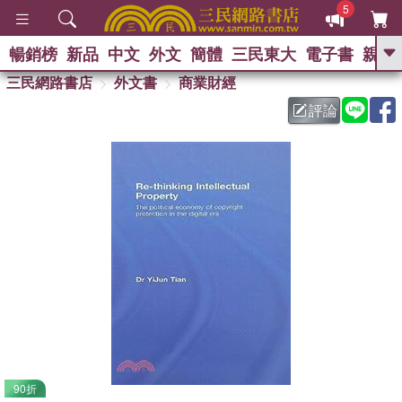
5
暢銷榜
新品
中文
外文
簡體
三民東大
電子書
親子
GO
三民網路書店
外文書
商業財經
評論
熱搜：
90折