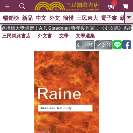
5
暢銷榜
新品
中文
外文
簡體
三民東大
電子書
親子
GO
指標大獎肯定！A.F. Steadman 獲年度作家，《史坎德》系
三民網路書店
外文書
文學
文學選集
、
熱搜：
東野圭吾
高希均教授回憶錄
、
、
、
The Odyssey
父親節
如果歷
列印
評論
、
、
史是一群喵
暑期推薦
國際布克
、
、
獎 臺灣漫遊錄
方念華
台灣的李
、
、
登輝時代
數學女孩：黎曼猜想
偉大的迷走神經