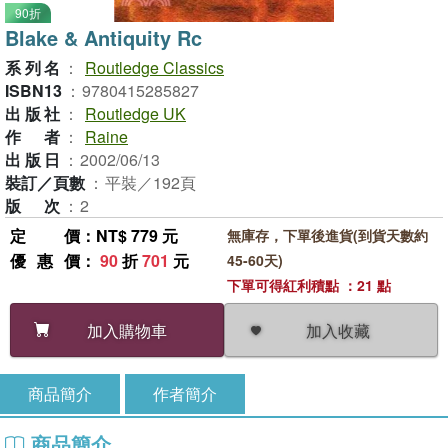
90折
Blake & Antiquity Rc
系列名
：
Routledge Classics
ISBN13
：
9780415285827
出版社
：
Routledge UK
作者
：
Raine
出版日
：
2002/06/13
裝訂／頁數
：
平裝／192頁
版次
：
2
定價
：NT$ 779 元
無庫存，下單後進貨(到貨天數約
優惠價
：
90
折
701
元
45-60天)
下單可得紅利積點 ：21 點
加入收藏
加入購物車
商品簡介
作者簡介
商品簡介