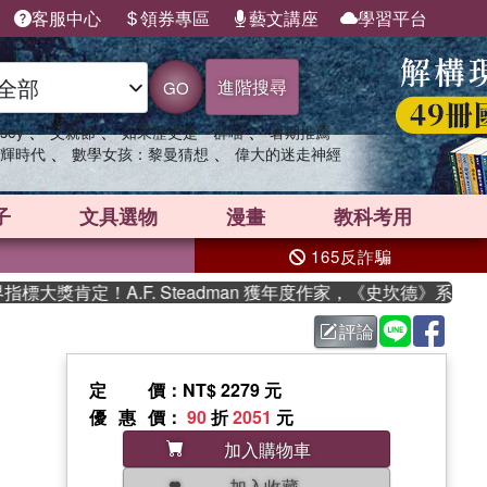
客服中心
領券專區
藝文講座
學習平台
進階搜尋
GO
、
、
、
sey
父親節
如果歷史是一群喵
暑期推薦
、
、
輝時代
數學女孩：黎曼猜想
偉大的迷走神經
子
文具選物
漫畫
教科考用
165反詐騙
獎肯定！A.F. Steadman 獲年度作家，《史坎德》系列帶你
評論
定價
：NT$ 2279 元
優惠價
：
90
折
2051
元
加入購物車
加入收藏