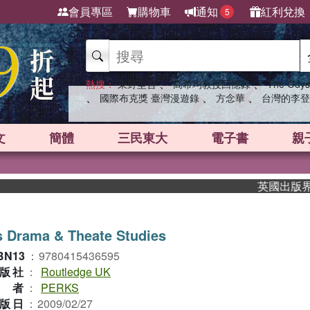
會員專區
購物車
通知
紅利兌換
5
、
、
熱搜：
東野圭吾
高希均教授回憶錄
The Odys
、
、
、
國際布克獎 臺灣漫遊錄
方念華
台灣的李登
文
簡體
三民東大
電子書
親
英國出版界指標大
 Drama & Theate Studies
BN13
：
9780415436595
版社
：
Routledge UK
作者
：
PERKS
版日
：
2009/02/27