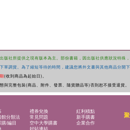
出版社所提供之現有版本為主。部份書籍，因出版社供應狀況特殊
下單調貨。為了縮短等待的時間，建議您將外文書與其他商品分開下
期
(收到商品為起始日)。
態與完整包裝(商品、附件、發票、隨貨贈品等)否則恕不接受退貨。
募
禮券兌換
紅利積點
聚
書館分類法
常見問題
新手購書
購/編目
空中大學購書
企業合作
換
好站連結