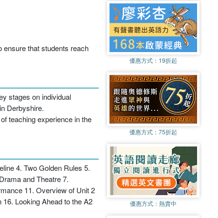
to ensure that students reach
優惠方式：
19折起
y stages on individual
in Derbyshire.
of teaching experience in the
優惠方式：
75折起
meline 4. Two Golden Rules 5.
 Drama and Theatre 7.
formance 11. Overview of Unit 2
 16. Looking Ahead to the A2
優惠方式：
熱賣中