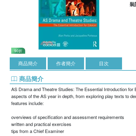
裝
90折
商品簡介
作者簡介
目次
商品簡介
AS Drama and Theatre Studies: The Essential Introduction for 
aspects of the AS year in depth, from exploring play texts to d
features include:
overviews of specification and assessment requirements
written and practical exercises
tips from a Chief Examiner