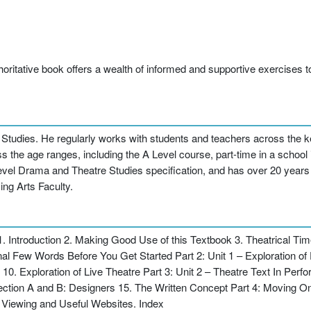
horitative book offers a wealth of informed and supportive exercises 
Studies. He regularly works with students and teachers across the ke
 the age ranges, including the A Level course, part-time in a school 
evel Drama and Theatre Studies specification, and has over 20 years 
ing Arts Faculty.
 1. Introduction 2. Making Good Use of this Textbook 3. Theatrical Ti
Few Words Before You Get Started Part 2: Unit 1 – Exploration of
s 10. Exploration of Live Theatre Part 3: Unit 2 – Theatre Text In Per
ction A and B: Designers 15. The Written Concept Part 4: Moving On
 Viewing and Useful Websites. Index