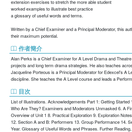
extension exercises to stretch the more able student
worked examples to illustrate best practice
a glossary of useful words and terms.
Written by a Chief Examiner and a Principal Moderator, this aut
their maximum potential.
作者簡介
Alan Perks is a Chief Examiner for A Level Drama and Theatre 
projects and long term drama strategies. He also teaches across
Jacqueline Porteous is a Principal Moderator for Edexcel's A L
discipline. She teaches the A Level course and leads a Perform
目次
List of Illustrations. Acknowledgements Part 1: Getting Started
Who Are They? Examiners and Moderators Unmasked 6. A Final 
Overview of Unit 1 8. Practical Exploration 9. Exploration Note
12. Section A and B: Performers 13. Group Performance 14. Se
Year. Glossary of Useful Words and Phrases. Further Reading,