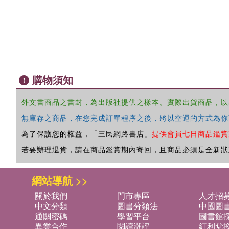
購物須知
外文書商品之書封，為出版社提供之樣本。實際出貨商品，以
無庫存之商品，在您完成訂單程序之後，將以空運的方式為你
為了保護您的權益，「三民網路書店」
提供會員七日商品鑑賞
若要辦理退貨，請在商品鑑賞期內寄回，且商品必須是全新狀
網站導航 >>
關於我們
門市專區
人才招
中文分類
圖書分類法
中國圖
通關密碼
學習平台
圖書館採
異業合作
閱讀潮評
紅利兌