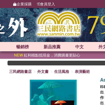
企業採購
會員登入
暢銷榜
新品
推薦
中文
外
NEW
紅利積點抵現金，消費購書更貼心
三民網路書店
外文書
生活風格
表演藝術
As
IS
出
出