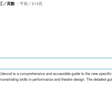
訂／頁數
：
平裝／214頁
Edexcel is a comprehensive and accessible guide to the new specifica
emonstrating skills in performance and theatre design. The detailed g