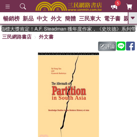
5
暢銷榜
新品
中文
外文
簡體
三民東大
電子書
親子
GO
標大獎肯定！A.F. Steadman 獲年度作家，《史坎德》系列
三民網路書店
外文書
、
熱搜：
東野圭吾
高希均教授回憶錄
、
、
、
The Odyssey
父親節
如果歷
評論
、
、
史是一群喵
暑期推薦
國際布克
、
、
獎 臺灣漫遊錄
方念華
台灣的李
、
、
登輝時代
數學女孩：黎曼猜想
偉大的迷走神經