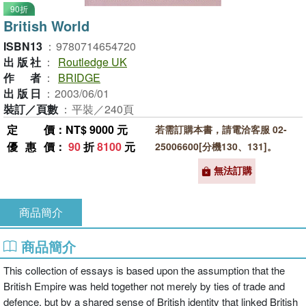
90折
British World
ISBN13
：
9780714654720
出版社
：
Routledge UK
作者
：
BRIDGE
出版日
：
2003/06/01
裝訂／頁數
：
平裝／240頁
定價
：NT$ 9000 元
若需訂購本書，請電洽客服 02-
優惠價
：
90
折
8100
元
25006600[分機130、131]。
無法訂購
商品簡介
商品簡介
This collection of essays is based upon the assumption that the
British Empire was held together not merely by ties of trade and
defence, but by a shared sense of British identity that linked British