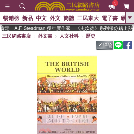
5
暢銷榜
新品
中文
外文
簡體
三民東大
電子書
親子
GO
！A.F. Steadman 獲年度作家，《史坎德》系列帶你踏上熱
三民網路書店
外文書
人文社科
歷史
、
熱搜：
東野圭吾
高希均教授回憶錄
、
、
、
The Odyssey
父親節
如果歷
評論
、
、
史是一群喵
暑期推薦
國際布克
、
、
獎 臺灣漫遊錄
方念華
台灣的李
、
、
登輝時代
數學女孩：黎曼猜想
偉大的迷走神經