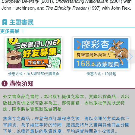
European Diversity
(2001),
Understanding Nationalism
(2001) with
the study of devolution and its consequences, transitions to
John Hutchinson, and
The Ethnicity Reader
(1997) with John Rex.
democracy and globalization and national identity. Based on a
successful combination of theory and innovative empirical
主題書展
research, the scope and depth of the book's analysis will make it
更多書展
essential reading for students and academics in the fields of history
and politics.
優惠方式：
加入即送50元購書金
優惠方式：
19折起
購物須知
外文書商品之書封，為出版社提供之樣本。實際出貨商品，以出
版社所提供之現有版本為主。部份書籍，因出版社供應狀況特
殊，匯率將依實際狀況做調整。
無庫存之商品，在您完成訂單程序之後，將以空運的方式為你下
單調貨。為了縮短等待的時間，建議您將外文書與其他商品分開
下單，以獲得最快的取貨速度，平均調貨時間為1~2個月。