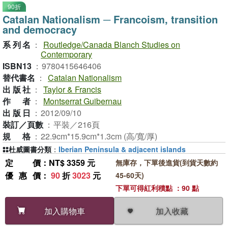
90折
Catalan Nationalism ─ Francoism, transition
and democracy
系列名
：
Routledge/Canada Blanch Studies on
Contemporary
ISBN13
：
9780415646406
替代書名
：
Catalan Nationalism
出版社
：
Taylor & Francis
作者
：
Montserrat Guibernau
出版日
：
2012/09/10
裝訂／頁數
：
平裝／216頁
規格
：
22.9cm*15.9cm*1.3cm (高/寬/厚)
杜威圖書分類
：
Iberian Peninsula & adjacent islands
定價
：NT$ 3359 元
無庫存，下單後進貨(到貨天數約
優惠價
：
90
折
3023
元
45-60天)
下單可得紅利積點 ：90 點
加入收藏
加入購物車