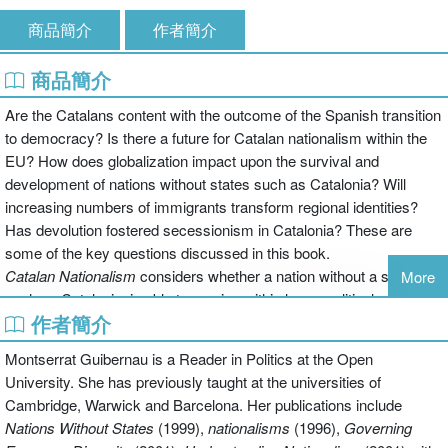
商品簡介
作者簡介
商品簡介
Are the Catalans content with the outcome of the Spanish transition
to democracy? Is there a future for Catalan nationalism within the
EU? How does globalization impact upon the survival and
development of nations without states such as Catalonia? Will
increasing numbers of immigrants transform regional identities?
Has devolution fostered secessionism in Catalonia? These are
some of the key questions discussed in this book.
Catalan Nationalism
considers whether a nation without a state,
More
such as Catalonia, is able to survive within larger political
作者簡介
institutions such as Spain and the European Union. The author
examines the different 'images' of Catalonia presented by the main
Montserrat Guibernau is a Reader in Politics at the Open
Catalan political parties. The book also provides a study of the role
University. She has previously taught at the universities of
of intellectuals in the construction of nationalism and national
Cambridge, Warwick and Barcelona. Her publications include
identity in nations without states in the global era.
Nations Without States
(1999),
nationalisms
(1996),
Governing
The key questions addressed in this book are highly relevant for