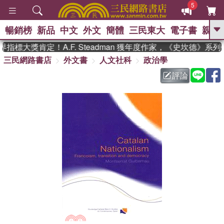
5
暢銷榜
新品
中文
外文
簡體
三民東大
電子書
親子
GO
指標大獎肯定！A.F. Steadman 獲年度作家，《史坎德》系
三民網路書店
外文書
人文社科
政治學
、
熱搜：
東野圭吾
高希均教授回憶錄
、
、
、
The Odyssey
父親節
如果歷
評論
、
、
史是一群喵
暑期推薦
國際布克
、
、
獎 臺灣漫遊錄
方念華
台灣的李
、
、
登輝時代
數學女孩：黎曼猜想
偉大的迷走神經